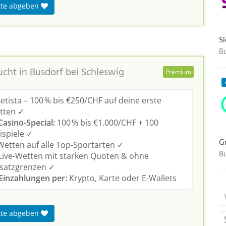
tte abgeben
Sl
B
ucht in
Busdorf bei Schleswig
Premium
etista – 100 % bis €250/CHF auf deine erste
tten ✓
Casino-Special:
100 % bis €1.000/CHF + 100
ispiele ✓
G
etten auf alle Top-Sportarten ✓
B
Live-Wetten mit starken Quoten & ohne
nsatzgrenzen ✓
Einzahlungen per:
Krypto, Karte oder E-Wallets
tte abgeben