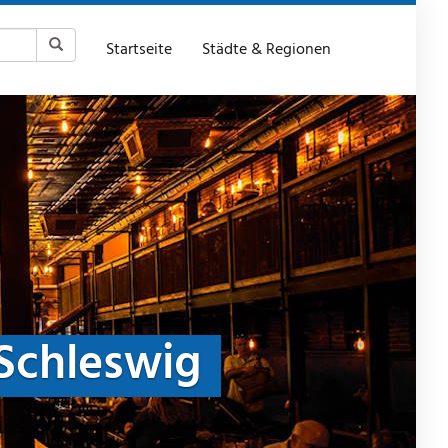
Startseite
Städte & Regionen
 Schleswig