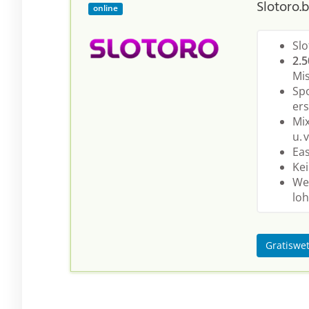
Slotoro.
online
Sl
2.5
Mi
Sp
ers
Mix
u. 
Ea
Kei
Wee
lo
Gratiswe