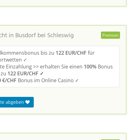
cht in
Busdorf bei Schleswig
Premium
llkommensbonus bis zu
122 EUR/CHF
für
ortwetten ✓
te Einzahlung >> erhalten Sie einen
100%
Bonus
 zu
122 EUR/CHF ✓
0 €/CHF
Bonus im Online Casino ✓
tte abgeben