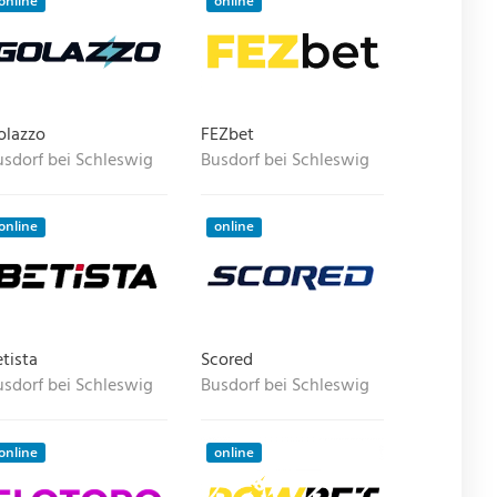
online
online
olazzo
FEZbet
usdorf bei Schleswig
Busdorf bei Schleswig
online
online
tista
Scored
usdorf bei Schleswig
Busdorf bei Schleswig
online
online