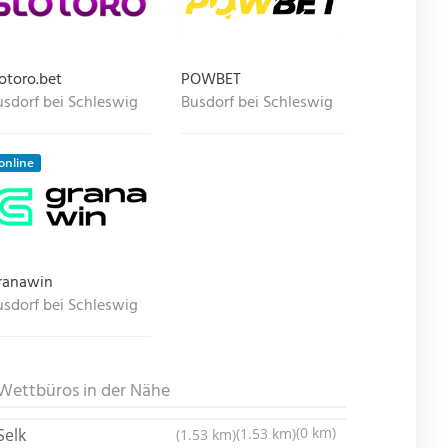
otoro.bet
POWBET
usdorf bei Schleswig
Busdorf bei Schleswig
online
ranawin
usdorf bei Schleswig
Wettbüros in der Nähe
(0 km)
Selk
(1.53 km)
(1.53 km)