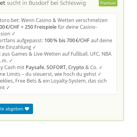
bet
sucht in
Busdorf bei Schleswig
Premium
otoro.bet: Wenn Casino & Wetten verschmelzen
00 €/CHF + 250 Freispiele
für deine Casino-
ssion ✓
ortfans aufgepasst:
100 % bis 700 €/CHF
auf deine
te Einzahlung ✓
 aus Games & Live-Wetten auf Fußball, UFC, NBA
v. m. ✓
sy Cash mit
Paysafe
,
SOFORT, Crypto
& Co. ✓
ne Limits – du steuerst, wie hoch du gehst ✓
klies, Free Bets & ein Loyalty-System, das sich
hnt ✓
tte abgeben