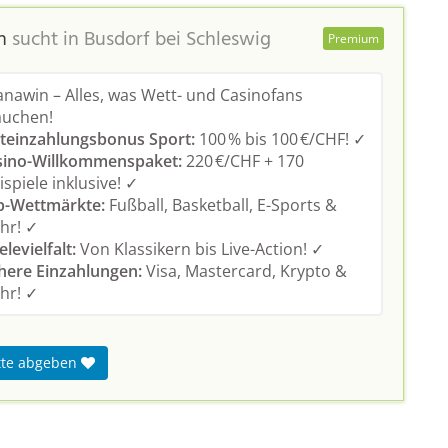
n
sucht in
Busdorf bei Schleswig
Premium
nawin – Alles, was Wett- und Casinofans
auchen!
steinzahlungsbonus Sport:
100 % bis 100 €/CHF! ✓
sino-Willkommenspaket:
220 €/CHF + 170
ispiele inklusive! ✓
p-Wettmärkte:
Fußball, Basketball, E-Sports &
hr! ✓
elevielfalt:
Von Klassikern bis Live-Action! ✓
here Einzahlungen:
Visa, Mastercard, Krypto &
hr! ✓
tte abgeben