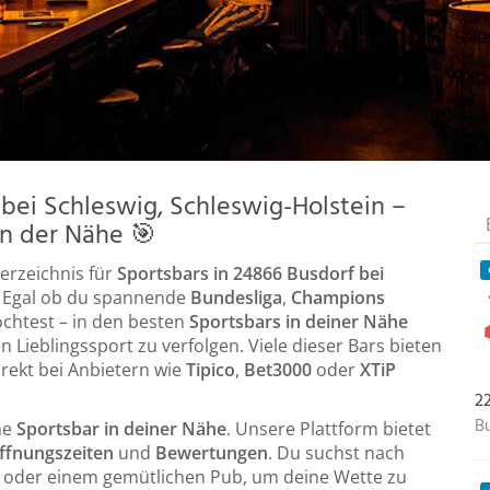
 bei Schleswig, Schleswig-Holstein –
n der Nähe 🎯
rzeichnis für
Sportsbars in 24866 Busdorf bei
. Egal ob du spannende
Bundesliga
,
Champions
öchtest – in den besten
Sportsbars in deiner Nähe
 Lieblingssport zu verfolgen. Viele dieser Bars bieten
irekt bei Anbietern wie
Tipico
,
Bet3000
oder
XTiP
2
B
ne
Sportsbar in deiner Nähe
. Unsere Plattform bietet
ffnungszeiten
und
Bewertungen
. Du suchst nach
l oder einem gemütlichen Pub, um deine Wette zu