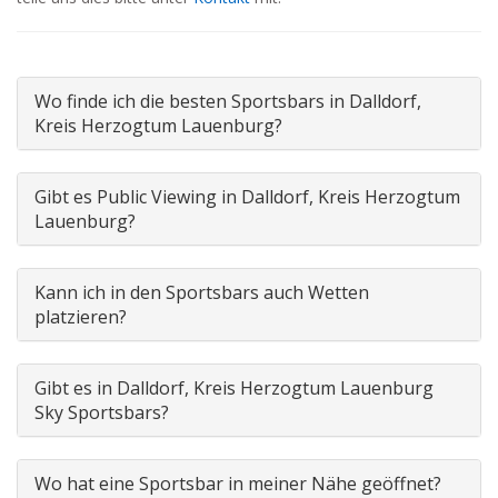
Wo finde ich die besten Sportsbars in Dalldorf,
Kreis Herzogtum Lauenburg?
Gibt es Public Viewing in Dalldorf, Kreis Herzogtum
Lauenburg?
Kann ich in den Sportsbars auch Wetten
platzieren?
Gibt es in Dalldorf, Kreis Herzogtum Lauenburg
Sky Sportsbars?
Wo hat eine Sportsbar in meiner Nähe geöffnet?