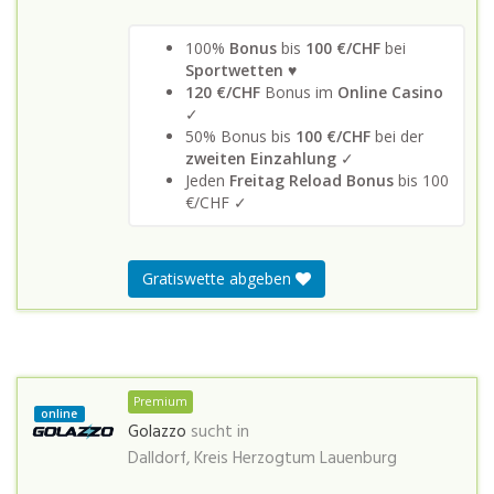
100%
Bonus
bis
100 €/CHF
bei
Sportwetten
♥
120 €/CHF
Bonus im
Online Casino
✓
50% Bonus bis
100 €/CHF
bei der
zweiten Einzahlung
✓
Jeden
Freitag Reload Bonus
bis 100
€/CHF ✓
Gratiswette abgeben
Premium
online
Golazzo
sucht in
Dalldorf, Kreis Herzogtum Lauenburg