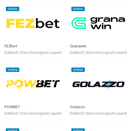
online
online
FEZbet
Granawin
Dalldorf, Kreis Herzogtum Lauenburg
Dalldorf, Kreis Herzogtum Lauenbu
online
online
POWBET
Golazzo
Dalldorf, Kreis Herzogtum Lauenburg
Dalldorf, Kreis Herzogtum Lauenbu
online
online