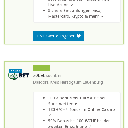
Live-Action! ✓
Sichere Einzahlungen:
Visa,
Mastercard, Krypto & mehr! ✓
Gratiswette abgeben
Premium
online
20bet
sucht in
Dalldorf, Kreis Herzogtum Lauenburg
100%
Bonus
bis
100 €/CHF
bei
Sportwetten
♥
120 €/CHF
Bonus im
Online Casino
✓
50% Bonus bis
100 €/CHF
bei der
zweiten Einzahlung
✓