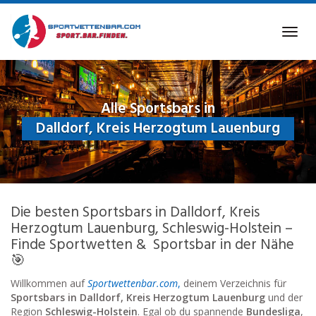
Skip
to
Toggl
main
navig
content
Alle Sportsbars in
Dalldorf, Kreis Herzogtum Lauenburg
Die besten Sportsbars in Dalldorf, Kreis
Herzogtum Lauenburg, Schleswig-Holstein –
Finde Sportwetten & Sportsbar in der Nähe
🎯
Willkommen auf
Sportwettenbar.com
,
deinem Verzeichnis für
Sportsbars in Dalldorf, Kreis Herzogtum Lauenburg
und der
Region
Schleswig-Holstein
. Egal ob du spannende
Bundesliga
,