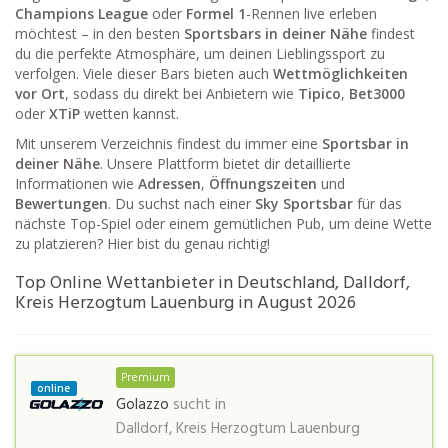
Champions League
oder
Formel 1
-Rennen live erleben
möchtest – in den besten
Sportsbars in deiner Nähe
findest
du die perfekte Atmosphäre, um deinen Lieblingssport zu
verfolgen. Viele dieser Bars bieten auch
Wettmöglichkeiten
vor Ort
, sodass du direkt bei Anbietern wie
Tipico
,
Bet3000
oder
XTiP
wetten kannst.
Mit unserem Verzeichnis findest du immer eine
Sportsbar in
deiner Nähe
. Unsere Plattform bietet dir detaillierte
Informationen wie
Adressen
,
Öffnungszeiten
und
Bewertungen
. Du suchst nach einer
Sky Sportsbar
für das
nächste Top-Spiel oder einem gemütlichen Pub, um deine Wette
zu platzieren? Hier bist du genau richtig!
Top Online Wettanbieter in Deutschland, Dalldorf,
Kreis Herzogtum Lauenburg in August 2026
Premium
online
Golazzo
sucht in
Dalldorf, Kreis Herzogtum Lauenburg