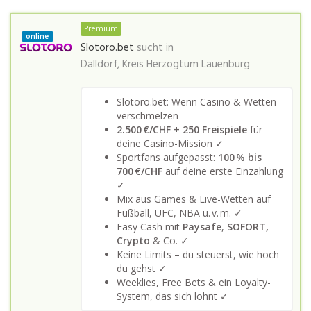
Premium
online
Slotoro.bet
sucht in
Dalldorf, Kreis Herzogtum Lauenburg
Slotoro.bet: Wenn Casino & Wetten
verschmelzen
2.500 €/CHF + 250 Freispiele
für
deine Casino-Mission ✓
Sportfans aufgepasst:
100 % bis
700 €/CHF
auf deine erste Einzahlung
✓
Mix aus Games & Live-Wetten auf
Fußball, UFC, NBA u. v. m. ✓
Easy Cash mit
Paysafe
,
SOFORT,
Crypto
& Co. ✓
Keine Limits – du steuerst, wie hoch
du gehst ✓
Weeklies, Free Bets & ein Loyalty-
System, das sich lohnt ✓