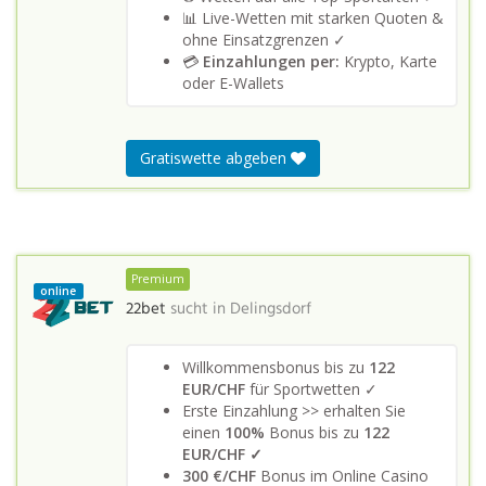
📊 Live-Wetten mit starken Quoten &
ohne Einsatzgrenzen ✓
💳
Einzahlungen per:
Krypto, Karte
oder E-Wallets
Gratiswette abgeben
Premium
online
22bet
sucht in
Delingsdorf
Willkommensbonus bis zu
122
EUR/CHF
für Sportwetten ✓
Erste Einzahlung >> erhalten Sie
einen
100%
Bonus bis zu
122
EUR/CHF ✓
300 €/CHF
Bonus im Online Casino