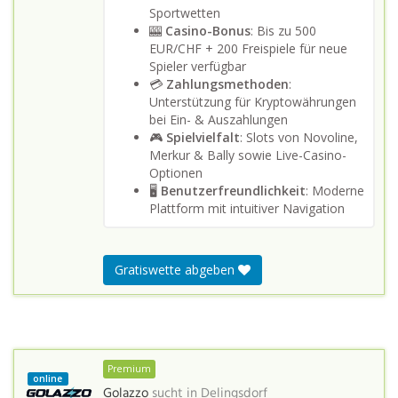
Sportwetten
🎰
Casino-Bonus
: Bis zu 500
EUR/CHF + 200 Freispiele für neue
Spieler verfügbar
💳
Zahlungsmethoden
:
Unterstützung für Kryptowährungen
bei Ein- & Auszahlungen
🎮
Spielvielfalt
: Slots von Novoline,
Merkur & Bally sowie Live-Casino-
Optionen
🖥️
Benutzerfreundlichkeit
: Moderne
Plattform mit intuitiver Navigation
Gratiswette abgeben
Premium
online
Golazzo
sucht in
Delingsdorf