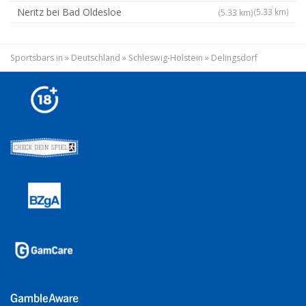
Neritz bei Bad Oldesloe
(5.33 km)
(5.33 km)
Sportsbars in
»
Deutschland
»
Schleswig-Holstein
»
Delingsdorf