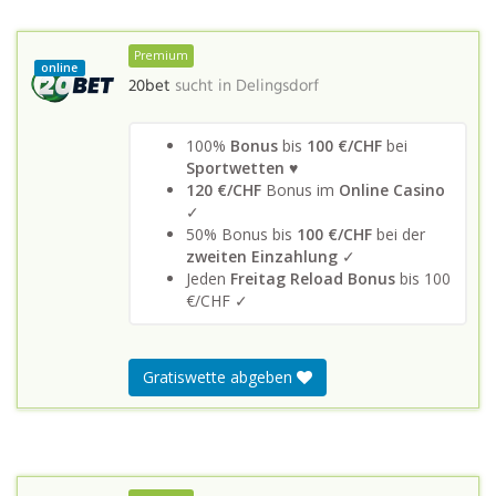
Premium
online
20bet
sucht in
Delingsdorf
100%
Bonus
bis
100 €/CHF
bei
Sportwetten
♥
120 €/CHF
Bonus im
Online Casino
✓
50% Bonus bis
100 €/CHF
bei der
zweiten Einzahlung
✓
Jeden
Freitag Reload Bonus
bis 100
€/CHF ✓
Gratiswette abgeben