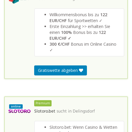
Willkommensbonus bis zu
122
EUR/CHF
für Sportwetten ✓
Erste Einzahlung >> erhalten Sie
einen
100%
Bonus bis zu
122
EUR/CHF ✓
300 €/CHF
Bonus im Online Casino
✓
Gratiswette abgeben
Premium
online
Slotoro.bet
sucht in
Delingsdorf
Slotoro.bet: Wenn Casino & Wetten