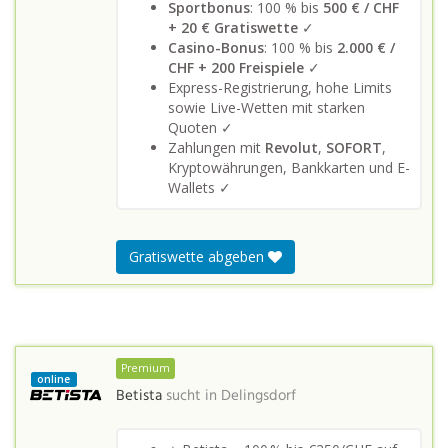
Sportbonus
: 100 % bis
500 € / CHF
+ 20 € Gratiswette
✓
Casino-Bonus
: 100 % bis
2.000 € /
CHF + 200 Freispiele
✓
Express-Registrierung, hohe Limits
sowie Live-Wetten mit starken
Quoten ✓
Zahlungen mit
Revolut
,
SOFORT
,
Kryptowährungen, Bankkarten und E-
Wallets ✓
Gratiswette abgeben
Premium
online
Betista
sucht in
Delingsdorf