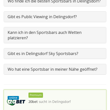
Wo finde ich die besten Sportsbars in Delingsdorf?
Gibt es Public Viewing in Delingsdorf?
Kann ich in den Sportsbars auch Wetten
platzieren?
Gibt es in Delingsdorf Sky Sportsbars?
Wo hat eine Sportsbar in meiner Nähe geöffnet?
Premium
online
20bet
sucht in
Delingsdorf