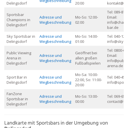
Wegbeschreibung
Delingsdorf
20:00
kontakt@ad
Tel: 089-876
Sportsbar
Adresse und
Mo-So: 12:00-
Email:
Champions in
Wegbeschreibung
02:00
info@champ
Delingsdorf
bar.de
Sky Sportsbar in
Adresse und
Mo-So: 14:00-
Tel: 040-123
Delingsdorf
Wegbeschreibung
01:00
info@skysp
Tel: 0800-65
Public Viewing
Geöffnet bei
Adresse und
Email:
Arena in
allen großen
Wegbeschreibung
info@public
Delingsdorf
Fußballspielen
arena.de
Mo-Sa: 10:00-
Sport Bar in
Adresse und
Tel: 040-456
22:00, So: 11:00-
Delingsdorf
Wegbeschreibung
info@sport
20:00
FanZone
Adresse und
Mo-So: 13:00-
Tel: 069-654
Sportsbar in
Wegbeschreibung
00:00
contact@fa
Delingsdorf
Landkarte mit Sportsbars in der Umgebung von