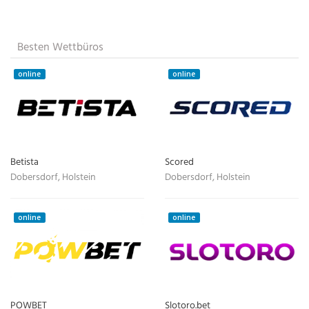
Besten Wettbüros
online
online
Betista
Scored
Dobersdorf, Holstein
Dobersdorf, Holstein
online
online
POWBET
Slotoro.bet