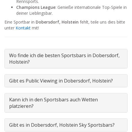
Rennsports.
Champions League
: Genieße internationale Top-Spiele in
deiner Lieblingsbar.
Eine Sportbar in
Dobersdorf, Holstein
fehlt, teile uns dies bitte
unter
Kontakt
mit!
Wo finde ich die besten Sportsbars in Dobersdorf,
Holstein?
Gibt es Public Viewing in Dobersdorf, Holstein?
Kann ich in den Sportsbars auch Wetten
platzieren?
Gibt es in Dobersdorf, Holstein Sky Sportsbars?