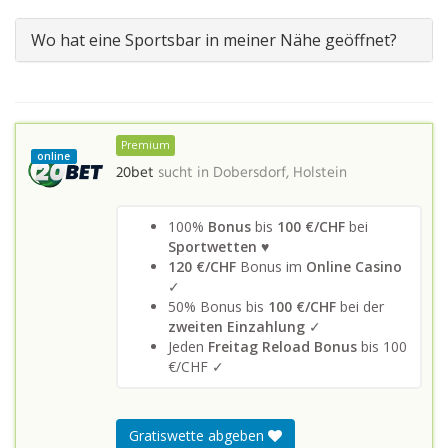
Wo hat eine Sportsbar in meiner Nähe geöffnet?
Premium
online
20bet
sucht in
Dobersdorf, Holstein
100%
Bonus
bis
100 €/CHF
bei
Sportwetten
♥
120 €/CHF
Bonus im
Online Casino
✓
50% Bonus bis
100 €/CHF
bei der
zweiten Einzahlung
✓
Jeden
Freitag Reload Bonus
bis 100
€/CHF ✓
Gratiswette abgeben