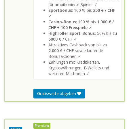
für ambitionierte Spieler ✓
Sportbonus
: 100 % bis
250 € / CHF
✓
Casino-Bonus
: 100 % bis
1.000 € /
CHF + 100 Freispiele
✓
Highroller Sport-Bonus:
50% bis zu
5000 € / CHF
✓
Attraktives Cashback von bis zu
2.000 € / CHF
sowie laufende
Bonusaktionen ✓
Zahlungen mit Kreditkarten,
Kryptowährungen, E-Wallets und
weiteren Methoden ✓
Gratiswette abgeben
Premium
online