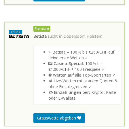
Premium
online
Betista
sucht in
Dobersdorf, Holstein
⭐ Betista – 100 % bis €250/CHF auf
deine erste Wetten ✓
🎰
Casino-Special:
100 % bis
€1.000/CHF + 100 Freispiele ✓
⚽ Wetten auf alle Top-Sportarten ✓
📊 Live-Wetten mit starken Quoten &
ohne Einsatzgrenzen ✓
💳
Einzahlungen per:
Krypto, Karte
oder E-Wallets
Gratiswette abgeben