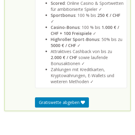
Scored
: Online Casino & Sportwetten
für ambitionierte Spieler ✓
Sportbonus
: 100 % bis
250 € / CHF
✓
Casino-Bonus
: 100 % bis
1.000 € /
CHF + 100 Freispiele
✓
Highroller Sport-Bonus:
50% bis zu
5000 € / CHF
✓
Attraktives Cashback von bis zu
2.000 € / CHF
sowie laufende
Bonusaktionen ✓
Zahlungen mit Kreditkarten,
Kryptowährungen, E-Wallets und
weiteren Methoden ✓
Gratiswette abgeben