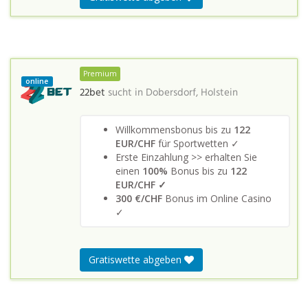
Premium
online
22bet
sucht in
Dobersdorf, Holstein
Willkommensbonus bis zu
122
EUR/CHF
für Sportwetten ✓
Erste Einzahlung >> erhalten Sie
einen
100%
Bonus bis zu
122
EUR/CHF ✓
300 €/CHF
Bonus im Online Casino
✓
Gratiswette abgeben