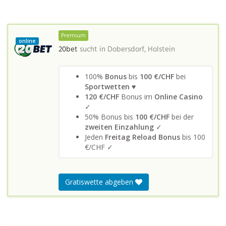
Premium
online
20bet
sucht in
Dobersdorf, Holstein
100%
Bonus
bis
100 €/CHF
bei
Sportwetten
♥
120 €/CHF
Bonus im
Online Casino
✓
50% Bonus bis
100 €/CHF
bei der
zweiten Einzahlung
✓
Jeden
Freitag Reload Bonus
bis 100
€/CHF ✓
Gratiswette abgeben