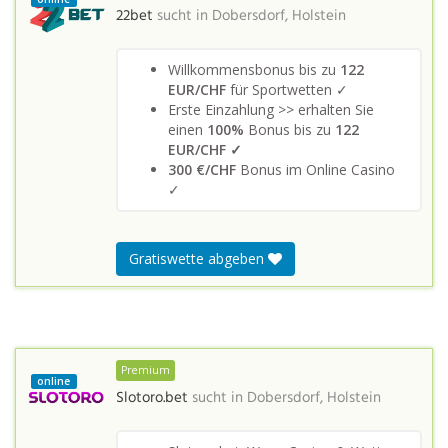
22bet
sucht in
Dobersdorf, Holstein
Willkommensbonus bis zu
122
EUR/CHF
für Sportwetten ✓
Erste Einzahlung >> erhalten Sie
einen
100%
Bonus bis zu
122
EUR/CHF ✓
300 €/CHF
Bonus im Online Casino
✓
Gratiswette abgeben
Premium
online
Slotoro.bet
sucht in
Dobersdorf, Holstein