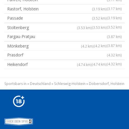
Rastorf, Holstein
(3.17 km)
(3.19 km)
Passade
(3.19 km)
(3.52 km)
Stoltenberg
(3.52 km)
(3.53 km)
(3.53 km)
Fargau-Pratjau
(3.87 km)
Mönkeberg
(3.87 km)
(4.2 km)
(4.2 km)
Prasdorf
(4.32 km)
Heikendorf
(4.32 km)
(4.74 km)
(4.74 km)
Sportsbars in
»
Deutschland
»
Schleswig-Holstein
»
Dobersdorf, Holstein