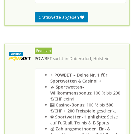
Gratiswette abgeben
Premium
online
POWBET
sucht in
Dobersdorf, Holstein
⭐
POWBET – Deine Nr. 1 für
Sportwetten & Casino!
⭐
🔥
Sportwetten-
Willkommensbonus
: 100 % bis
200
€/CHF
extra!
🎰
Casino-Bonus
: 100 % bis
500
€/CHF
+
200 Freispiele
geschenkt
⚽
Sportwetten-Highlights
: Setze
auf Fußball, Tennis & E-Sports
💰
Zahlungsmethoden
: Ein- &