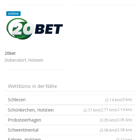
online
20bet
Dobersdorf, Holstein
Wettbüros in der Nähe
Schlesen
(0 km)
(2.14 km)
Schönkirchen, Holstein
(2.14 km)
(2.77 km)
(2.77 km)
Probsteierhagen
(3.05 km)
(3.05 km)
Schwentinental
(3.08 km)
(3.08 km)
Fahren, Holstein
(3.17 km)