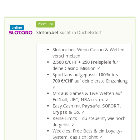
Premium
online
Slotoro.bet
sucht in
Düchelsdorf
Slotoro.bet: Wenn Casino & Wetten
verschmelzen
2.500 €/CHF + 250 Freispiele
für
deine Casino-Mission ✓
Sportfans aufgepasst:
100 % bis
700 €/CHF
auf deine erste Einzahlung
✓
Mix aus Games & Live-Wetten auf
Fußball, UFC, NBA u. v. m. ✓
Easy Cash mit
Paysafe
,
SOFORT,
Crypto
& Co. ✓
Keine Limits – du steuerst, wie hoch
du gehst ✓
Weeklies, Free Bets & ein Loyalty-
System, das sich lohnt ✓