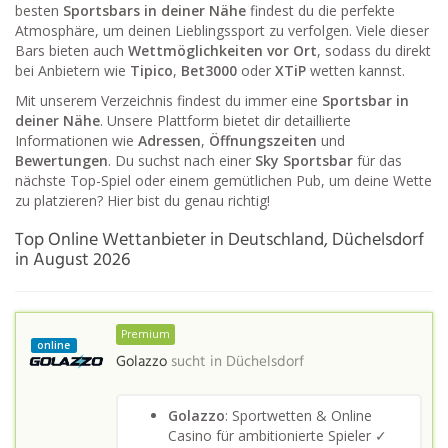
besten
Sportsbars in deiner Nähe
findest du die perfekte
Atmosphäre, um deinen Lieblingssport zu verfolgen. Viele dieser
Bars bieten auch
Wettmöglichkeiten vor Ort
, sodass du direkt
bei Anbietern wie
Tipico
,
Bet3000
oder
XTiP
wetten kannst.
Mit unserem Verzeichnis findest du immer eine
Sportsbar in
deiner Nähe
. Unsere Plattform bietet dir detaillierte
Informationen wie
Adressen
,
Öffnungszeiten
und
Bewertungen
. Du suchst nach einer
Sky Sportsbar
für das
nächste Top-Spiel oder einem gemütlichen Pub, um deine Wette
zu platzieren? Hier bist du genau richtig!
Top Online Wettanbieter in Deutschland, Düchelsdorf
in August 2026
Premium
online
Golazzo
sucht in
Düchelsdorf
Golazzo
: Sportwetten & Online
Casino für ambitionierte Spieler ✓