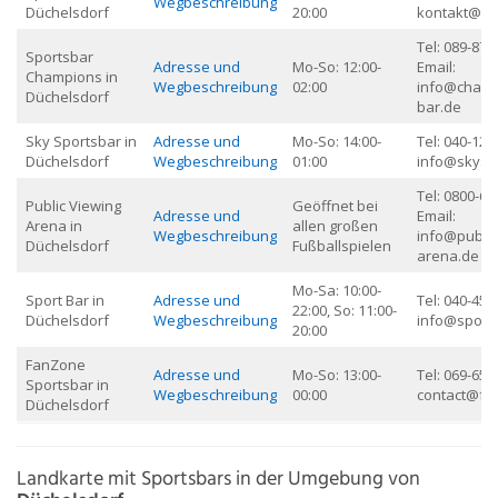
Wegbeschreibung
Düchelsdorf
20:00
kontakt@ad
Tel: 089-876
Sportsbar
Adresse und
Mo-So: 12:00-
Email:
Champions in
Wegbeschreibung
02:00
info@champ
Düchelsdorf
bar.de
Sky Sportsbar in
Adresse und
Mo-So: 14:00-
Tel: 040-123
Düchelsdorf
Wegbeschreibung
01:00
info@skysp
Tel: 0800-65
Public Viewing
Geöffnet bei
Adresse und
Email:
Arena in
allen großen
Wegbeschreibung
info@public
Düchelsdorf
Fußballspielen
arena.de
Mo-Sa: 10:00-
Sport Bar in
Adresse und
Tel: 040-456
22:00, So: 11:00-
Düchelsdorf
Wegbeschreibung
info@sport
20:00
FanZone
Adresse und
Mo-So: 13:00-
Tel: 069-654
Sportsbar in
Wegbeschreibung
00:00
contact@fa
Düchelsdorf
Landkarte mit Sportsbars in der Umgebung von