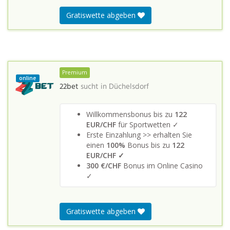
Gratiswette abgeben
Premium
online
22bet
sucht in
Düchelsdorf
Willkommensbonus bis zu
122
EUR/CHF
für Sportwetten ✓
Erste Einzahlung >> erhalten Sie
einen
100%
Bonus bis zu
122
EUR/CHF ✓
300 €/CHF
Bonus im Online Casino
✓
Gratiswette abgeben