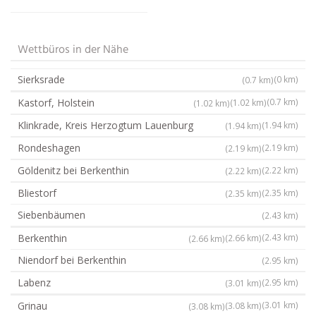
Wettbüros in der Nähe
Sierksrade
(0 km)
(0.7 km)
Kastorf, Holstein
(0.7 km)
(1.02 km)
(1.02 km)
Klinkrade, Kreis Herzogtum Lauenburg
(1.94 km)
(1.94 km)
Rondeshagen
(2.19 km)
(2.19 km)
Göldenitz bei Berkenthin
(2.22 km)
(2.22 km)
Bliestorf
(2.35 km)
(2.35 km)
Siebenbäumen
(2.43 km)
Berkenthin
(2.43 km)
(2.66 km)
(2.66 km)
Niendorf bei Berkenthin
(2.95 km)
Labenz
(2.95 km)
(3.01 km)
Grinau
(3.01 km)
(3.08 km)
(3.08 km)