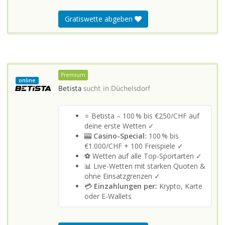
Gratiswette abgeben
Premium
online
Betista
sucht in
Düchelsdorf
⭐ Betista – 100 % bis €250/CHF auf
deine erste Wetten ✓
🎰
Casino-Special:
100 % bis
€1.000/CHF + 100 Freispiele ✓
⚽ Wetten auf alle Top-Sportarten ✓
📊 Live-Wetten mit starken Quoten &
ohne Einsatzgrenzen ✓
💳
Einzahlungen per:
Krypto, Karte
oder E-Wallets