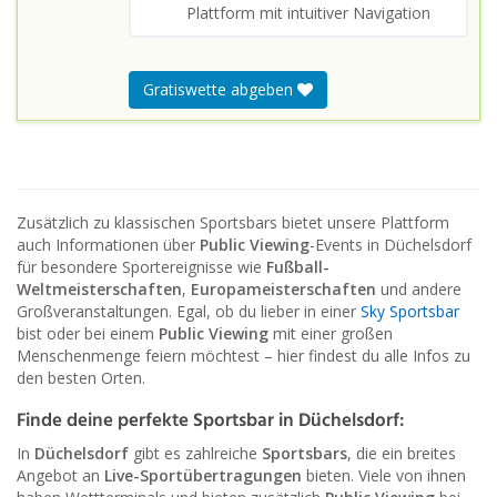
Plattform mit intuitiver Navigation
Gratiswette abgeben
Zusätzlich zu klassischen Sportsbars bietet unsere Plattform
auch Informationen über
Public Viewing
-Events in Düchelsdorf
für besondere Sportereignisse wie
Fußball-
Weltmeisterschaften
,
Europameisterschaften
und andere
Großveranstaltungen. Egal, ob du lieber in einer
Sky Sportsbar
bist oder bei einem
Public Viewing
mit einer großen
Menschenmenge feiern möchtest – hier findest du alle Infos zu
den besten Orten.
Finde deine perfekte Sportsbar in Düchelsdorf:
In
Düchelsdorf
gibt es zahlreiche
Sportsbars
, die ein breites
Angebot an
Live-Sportübertragungen
bieten. Viele von ihnen