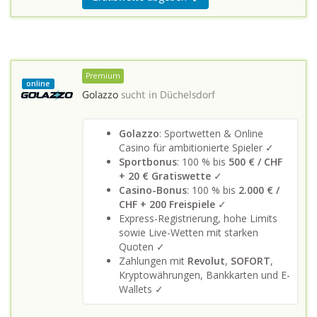
Premium
online
Golazzo
sucht in
Düchelsdorf
Golazzo
: Sportwetten & Online
Casino für ambitionierte Spieler ✓
Sportbonus
: 100 % bis
500 € / CHF
+ 20 € Gratiswette
✓
Casino-Bonus
: 100 % bis
2.000 € /
CHF + 200 Freispiele
✓
Express-Registrierung, hohe Limits
sowie Live-Wetten mit starken
Quoten ✓
Zahlungen mit
Revolut
,
SOFORT
,
Kryptowährungen, Bankkarten und E-
Wallets ✓