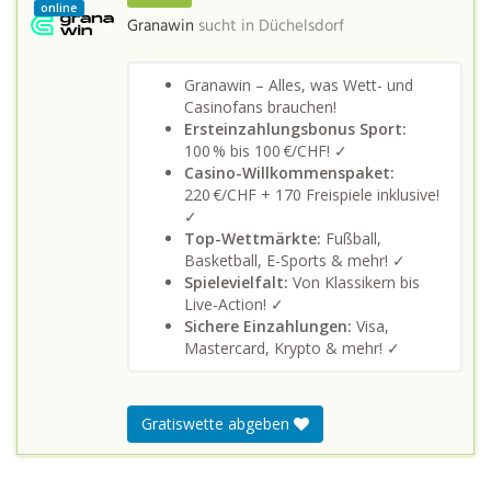
online
Granawin
sucht in
Düchelsdorf
Granawin – Alles, was Wett- und
Casinofans brauchen!
Ersteinzahlungsbonus Sport:
100 % bis 100 €/CHF! ✓
Casino-Willkommenspaket:
220 €/CHF + 170 Freispiele inklusive!
✓
Top-Wettmärkte:
Fußball,
Basketball, E-Sports & mehr! ✓
Spielevielfalt:
Von Klassikern bis
Live-Action! ✓
Sichere Einzahlungen:
Visa,
Mastercard, Krypto & mehr! ✓
Gratiswette abgeben