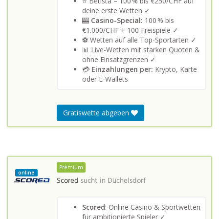
⭐ Betista – 100 % bis €250/CHF auf
deine erste Wetten ✓
🎰
Casino-Special:
100 % bis
€1.000/CHF + 100 Freispiele ✓
⚽ Wetten auf alle Top-Sportarten ✓
📊 Live-Wetten mit starken Quoten &
ohne Einsatzgrenzen ✓
💳
Einzahlungen per:
Krypto, Karte
oder E-Wallets
Gratiswette abgeben
Premium
online
Scored
sucht in
Düchelsdorf
Scored
: Online Casino & Sportwetten
für ambitionierte Spieler ✓