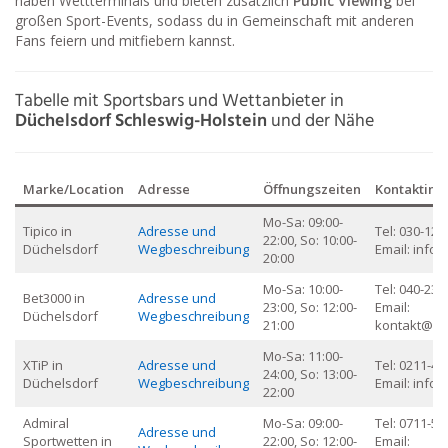
haben Wettterminals und bieten zusätzlich
Public Viewing
bei
großen Sport-Events, sodass du in Gemeinschaft mit anderen
Fans feiern und mitfiebern kannst.
Tabelle mit Sportsbars und Wettanbieter in
Düchelsdorf
Schleswig-Holstein
und der Nähe
Marke/Location
Adresse
Öffnungszeiten
Kontaktinf
Mo-Sa: 09:00-
Tipico in
Adresse und
Tel: 030-123
22:00, So: 10:00-
Düchelsdorf
Wegbeschreibung
Email:
info@
20:00
Mo-Sa: 10:00-
Tel: 040-234
Bet3000 in
Adresse und
23:00, So: 12:00-
Email:
Düchelsdorf
Wegbeschreibung
21:00
kontakt@be
Mo-Sa: 11:00-
XTiP in
Adresse und
Tel: 0211-45
24:00, So: 13:00-
Düchelsdorf
Wegbeschreibung
Email:
info@
22:00
Admiral
Mo-Sa: 09:00-
Tel: 0711-56
Adresse und
Sportwetten in
22:00, So: 12:00-
Email: