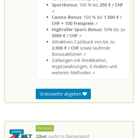
Sportbonus
: 100 % bis
250 € / CHF
✓
Casino-Bonus
: 100 % bis
1.000 € /
CHF + 100 Freispiele
✓
Highroller Sport-Bonus:
50% bis zu
5000 € / CHF
✓
Attraktives Cashback von bis zu
2.000 € / CHF
sowie laufende
Bonusaktionen ✓
Zahlungen mit Kreditkarten,
Kryptowährungen, E-Wallets und
weiteren Methoden ✓
Gratiswette abgeben
Premium
online
22bet
sucht in
Düchelsdorf