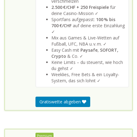
verschmelzen
2.500 €/CHF + 250 Freispiele
für
deine Casino-Mission ✓
Sportfans aufgepasst:
100 % bis
700 €/CHF
auf deine erste Einzahlung
✓
Mix aus Games & Live-Wetten auf
Fußball, UFC, NBA u. v. m. ✓
Easy Cash mit
Paysafe
,
SOFORT,
Crypto
& Co. ✓
Keine Limits – du steuerst, wie hoch
du gehst ✓
Weeklies, Free Bets & ein Loyalty-
System, das sich lohnt ✓
Gratiswette abgeben
Premium