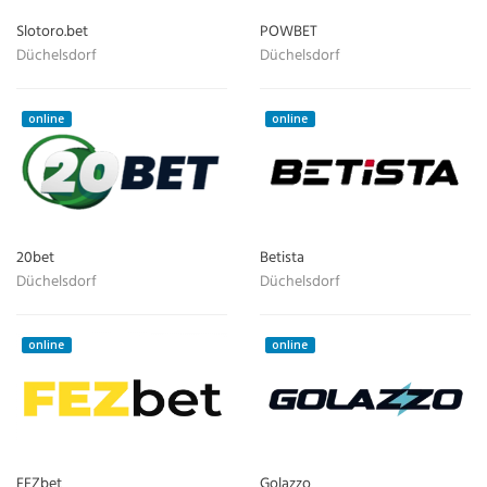
Slotoro.bet
POWBET
Düchelsdorf
Düchelsdorf
online
online
20bet
Betista
Düchelsdorf
Düchelsdorf
online
online
FEZbet
Golazzo