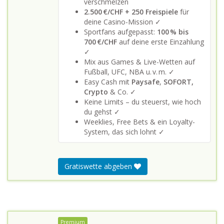
verschmelzen
2.500 €/CHF + 250 Freispiele
für
deine Casino-Mission ✓
Sportfans aufgepasst:
100 % bis
700 €/CHF
auf deine erste Einzahlung
✓
Mix aus Games & Live-Wetten auf
Fußball, UFC, NBA u. v. m. ✓
Easy Cash mit
Paysafe
,
SOFORT,
Crypto
& Co. ✓
Keine Limits – du steuerst, wie hoch
du gehst ✓
Weeklies, Free Bets & ein Loyalty-
System, das sich lohnt ✓
Gratiswette abgeben
Premium