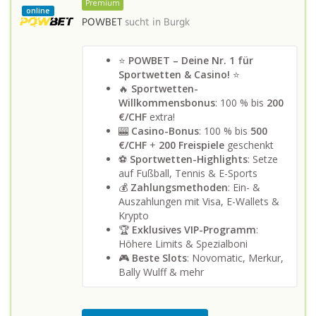
Premium
online
POWBET
sucht in
Burgk
⭐
POWBET – Deine Nr. 1 für
Sportwetten & Casino!
⭐
🔥
Sportwetten-
Willkommensbonus
: 100 % bis
200
€/CHF
extra!
🎰
Casino-Bonus
: 100 % bis
500
€/CHF
+
200 Freispiele
geschenkt
⚽
Sportwetten-Highlights
: Setze
auf Fußball, Tennis & E-Sports
💰
Zahlungsmethoden
: Ein- &
Auszahlungen mit Visa, E-Wallets &
Krypto
🏆
Exklusives VIP-Programm
:
Höhere Limits & Spezialboni
🎮
Beste Slots
: Novomatic, Merkur,
Bally Wulff & mehr