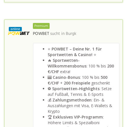
Premium
online
POWBET
sucht in
Burgk
⭐
POWBET – Deine Nr. 1 für
Sportwetten & Casino!
⭐
🔥
Sportwetten-
Willkommensbonus
: 100 % bis
200
€/CHF
extra!
🎰
Casino-Bonus
: 100 % bis
500
€/CHF
+
200 Freispiele
geschenkt
⚽
Sportwetten-Highlights
: Setze
auf Fußball, Tennis & E-Sports
💰
Zahlungsmethoden
: Ein- &
Auszahlungen mit Visa, E-Wallets &
Krypto
🏆
Exklusives VIP-Programm
:
Höhere Limits & Spezialboni