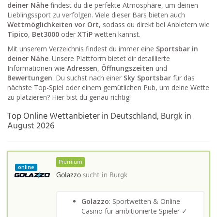
deiner Nähe
findest du die perfekte Atmosphäre, um deinen
Lieblingssport zu verfolgen. Viele dieser Bars bieten auch
Wettmöglichkeiten vor Ort
, sodass du direkt bei Anbietern wie
Tipico
,
Bet3000
oder
XTiP
wetten kannst.
Mit unserem Verzeichnis findest du immer eine
Sportsbar in
deiner Nähe
. Unsere Plattform bietet dir detaillierte
Informationen wie
Adressen
,
Öffnungszeiten
und
Bewertungen
. Du suchst nach einer
Sky Sportsbar
für das
nächste Top-Spiel oder einem gemütlichen Pub, um deine Wette
zu platzieren? Hier bist du genau richtig!
Top Online Wettanbieter in Deutschland, Burgk in
August 2026
Premium
online
Golazzo
sucht in
Burgk
Golazzo
: Sportwetten & Online
Casino für ambitionierte Spieler ✓