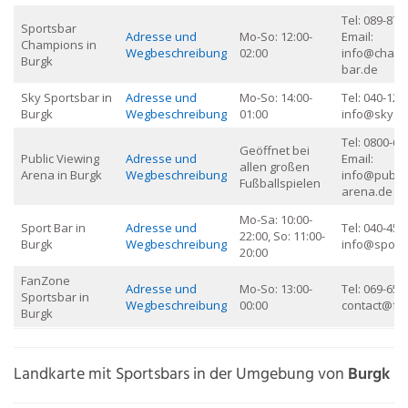
Tel: 089-876
Sportsbar
Adresse und
Mo-So: 12:00-
Email:
Champions in
Wegbeschreibung
02:00
info@champ
Burgk
bar.de
Sky Sportsbar in
Adresse und
Mo-So: 14:00-
Tel: 040-123
Burgk
Wegbeschreibung
01:00
info@skysp
Tel: 0800-65
Geöffnet bei
Public Viewing
Adresse und
Email:
allen großen
Arena in Burgk
Wegbeschreibung
info@public
Fußballspielen
arena.de
Mo-Sa: 10:00-
Sport Bar in
Adresse und
Tel: 040-456
22:00, So: 11:00-
Burgk
Wegbeschreibung
info@sport
20:00
FanZone
Adresse und
Mo-So: 13:00-
Tel: 069-654
Sportsbar in
Wegbeschreibung
00:00
contact@fa
Burgk
Landkarte mit Sportsbars in der Umgebung von
Burgk