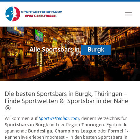
Skip
to
Toggl
main
navig
content
Alle Sportsbars in
Burgk
Die besten Sportsbars in Burgk, Thüringen –
Finde Sportwetten & Sportsbar in der Nähe
🎯
Willkommen auf
Sportwettenbar.com
,
deinem Verzeichnis für
Sportsbars in Burgk
und der Region
Thüringen
. Egal ob du
spannende
Bundesliga
,
Champions League
oder
Formel 1
-
Rennen live erleben möchtest – in den besten
Sportsbars in