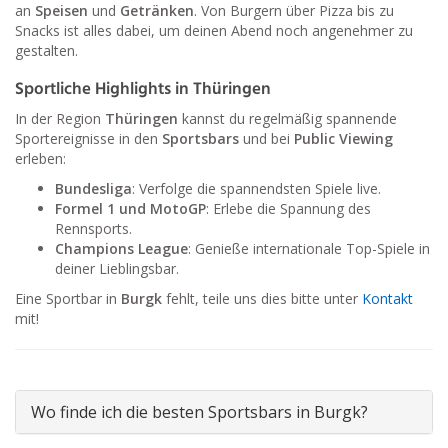
an
Speisen
und
Getränken
. Von Burgern über Pizza bis zu
Snacks ist alles dabei, um deinen Abend noch angenehmer zu
gestalten.
Sportliche Highlights in Thüringen
In der Region
Thüringen
kannst du regelmäßig spannende
Sportereignisse in den
Sportsbars
und bei
Public Viewing
erleben:
Bundesliga
: Verfolge die spannendsten Spiele live.
Formel 1 und MotoGP
: Erlebe die Spannung des
Rennsports.
Champions League
: Genieße internationale Top-Spiele in
deiner Lieblingsbar.
Eine Sportbar in
Burgk
fehlt, teile uns dies bitte unter
Kontakt
mit!
Wo finde ich die besten Sportsbars in Burgk?