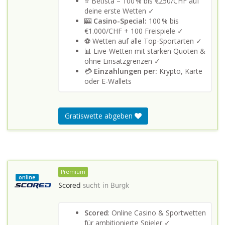
⭐ Betista – 100 % bis €250/CHF auf
deine erste Wetten ✓
🎰
Casino-Special:
100 % bis
€1.000/CHF + 100 Freispiele ✓
⚽ Wetten auf alle Top-Sportarten ✓
📊 Live-Wetten mit starken Quoten &
ohne Einsatzgrenzen ✓
💳
Einzahlungen per:
Krypto, Karte
oder E-Wallets
Gratiswette abgeben
Premium
online
Scored
sucht in
Burgk
Scored
: Online Casino & Sportwetten
für ambitionierte Spieler ✓