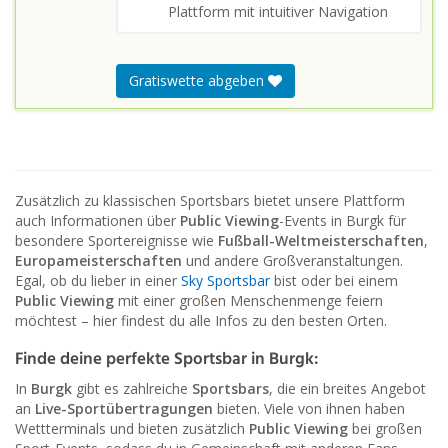
Plattform mit intuitiver Navigation
Gratiswette abgeben
Zusätzlich zu klassischen Sportsbars bietet unsere Plattform
auch Informationen über
Public Viewing
-Events in Burgk für
besondere Sportereignisse wie
Fußball-Weltmeisterschaften
,
Europameisterschaften
und andere Großveranstaltungen.
Egal, ob du lieber in einer
Sky Sportsbar
bist oder bei einem
Public Viewing
mit einer großen Menschenmenge feiern
möchtest – hier findest du alle Infos zu den besten Orten.
Finde deine perfekte Sportsbar in Burgk:
In
Burgk
gibt es zahlreiche
Sportsbars
, die ein breites Angebot
an
Live-Sportübertragungen
bieten. Viele von ihnen haben
Wettterminals und bieten zusätzlich
Public Viewing
bei großen