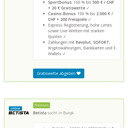
Sportbonus
: 100 % bis
500 € / CHF
+ 20 € Gratiswette
✓
Casino-Bonus
: 100 % bis
2.000 € /
CHF + 200 Freispiele
✓
Express-Registrierung, hohe Limits
sowie Live-Wetten mit starken
Quoten ✓
Zahlungen mit
Revolut
,
SOFORT
,
Kryptowährungen, Bankkarten und E-
Wallets ✓
Gratiswette abgeben
Premium
online
Betista
sucht in
Burgk