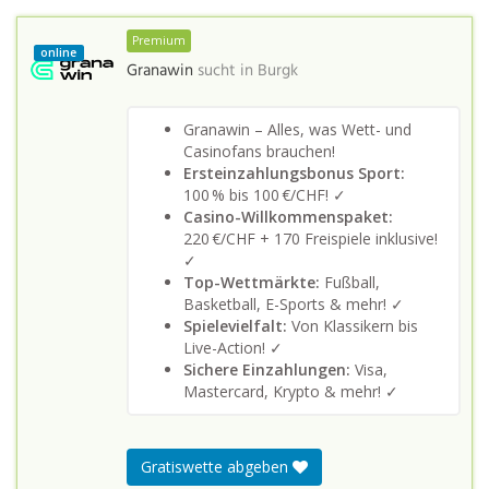
Premium
online
Granawin
sucht in
Burgk
Granawin – Alles, was Wett- und
Casinofans brauchen!
Ersteinzahlungsbonus Sport:
100 % bis 100 €/CHF! ✓
Casino-Willkommenspaket:
220 €/CHF + 170 Freispiele inklusive!
✓
Top-Wettmärkte:
Fußball,
Basketball, E-Sports & mehr! ✓
Spielevielfalt:
Von Klassikern bis
Live-Action! ✓
Sichere Einzahlungen:
Visa,
Mastercard, Krypto & mehr! ✓
Gratiswette abgeben