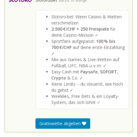
Slotoro.bet
sucht in
Burgk
Slotoro.bet: Wenn Casino & Wetten
verschmelzen
2.500 €/CHF + 250 Freispiele
für
deine Casino-Mission ✓
Sportfans aufgepasst:
100 % bis
700 €/CHF
auf deine erste Einzahlung
✓
Mix aus Games & Live-Wetten auf
Fußball, UFC, NBA u. v. m. ✓
Easy Cash mit
Paysafe
,
SOFORT,
Crypto
& Co. ✓
Keine Limits – du steuerst, wie hoch
du gehst ✓
Weeklies, Free Bets & ein Loyalty-
System, das sich lohnt ✓
Gratiswette abgeben