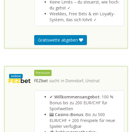
Keine Limits – du steuerst, wie hoch
du gehst ✓
Weeklies, Free Bets & ein Loyalty-
System, das sich lohnt ✓
Gratiswette abgeben
Premium
online
FEZbet
sucht in
Donndorf, Unstrut
✔
Willkommensangebot
: 100 %
Bonus bis zu 200 EUR/CHF für
Sportwetten
🎰
Casino-Bonus
: Bis zu 500
EUR/CHF + 200 Freispiele für neue
Spieler verfügbar