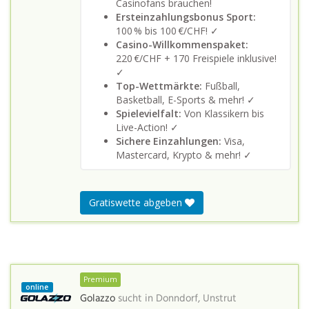
Casinofans brauchen!
Ersteinzahlungsbonus Sport:
100 % bis 100 €/CHF! ✓
Casino-Willkommenspaket:
220 €/CHF + 170 Freispiele inklusive!
✓
Top-Wettmärkte:
Fußball,
Basketball, E-Sports & mehr! ✓
Spielevielfalt:
Von Klassikern bis
Live-Action! ✓
Sichere Einzahlungen:
Visa,
Mastercard, Krypto & mehr! ✓
Gratiswette abgeben
Premium
online
Golazzo
sucht in
Donndorf, Unstrut