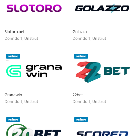
Slotoro.bet
Golazzo
Donndorf, Unstrut
Donndorf, Unstrut
online
online
Granawin
22bet
Donndorf, Unstrut
Donndorf, Unstrut
online
online