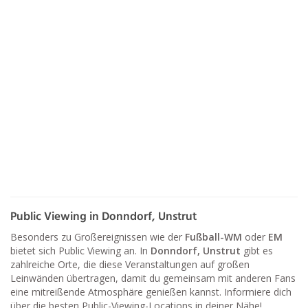
Public Viewing in Donndorf, Unstrut
Besonders zu Großereignissen wie der
Fußball-WM
oder
EM
bietet sich Public Viewing an. In
Donndorf, Unstrut
gibt es
zahlreiche Orte, die diese Veranstaltungen auf großen
Leinwänden übertragen, damit du gemeinsam mit anderen Fans
eine mitreißende Atmosphäre genießen kannst. Informiere dich
über die besten Public-Viewing-Locations in deiner Nähe!