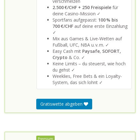
verschmelzen
2.500 €/CHF + 250 Freispiele
für
deine Casino-Mission ✓
Sportfans aufgepasst:
100 % bis
700 €/CHF
auf deine erste Einzahlung
✓
Mix aus Games & Live-Wetten auf
Fußball, UFC, NBA u. v. m. ✓
Easy Cash mit
Paysafe
,
SOFORT,
Crypto
& Co. ✓
Keine Limits – du steuerst, wie hoch
du gehst ✓
Weeklies, Free Bets & ein Loyalty-
System, das sich lohnt ✓
Gratiswette abgeben
Premium