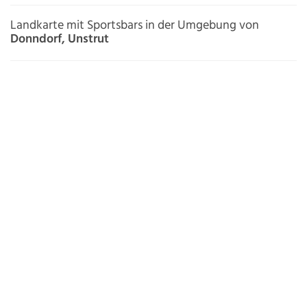
Landkarte mit Sportsbars in der Umgebung von
Donndorf, Unstrut