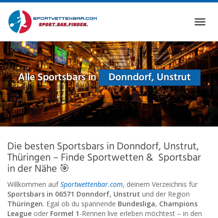
Skip
to
Toggl
main
navig
content
Alle Sportsbars in
Donndorf, Unstrut
Die besten Sportsbars in Donndorf, Unstrut,
Thüringen – Finde Sportwetten & Sportsbar
in der Nähe 🎯
Willkommen auf
Sportwettenbar.com
,
deinem Verzeichnis für
Sportsbars in 06571 Donndorf, Unstrut
und der Region
Thüringen
. Egal ob du spannende
Bundesliga
,
Champions
League
oder
Formel 1
-Rennen live erleben möchtest – in den