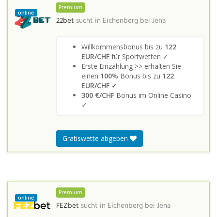
Premium
online
22bet
sucht in
Eichenberg bei Jena
Willkommensbonus bis zu
122
EUR/CHF
für Sportwetten ✓
Erste Einzahlung >> erhalten Sie
einen
100%
Bonus bis zu
122
EUR/CHF ✓
300 €/CHF
Bonus im Online Casino
✓
Gratiswette abgeben
Premium
online
FEZbet
sucht in
Eichenberg bei Jena