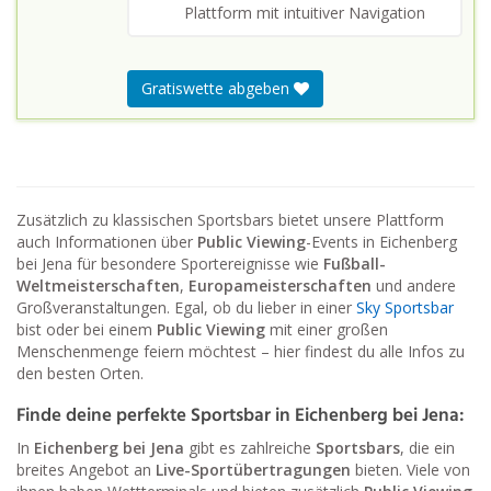
Plattform mit intuitiver Navigation
Gratiswette abgeben
Zusätzlich zu klassischen Sportsbars bietet unsere Plattform
auch Informationen über
Public Viewing
-Events in Eichenberg
bei Jena für besondere Sportereignisse wie
Fußball-
Weltmeisterschaften
,
Europameisterschaften
und andere
Großveranstaltungen. Egal, ob du lieber in einer
Sky Sportsbar
bist oder bei einem
Public Viewing
mit einer großen
Menschenmenge feiern möchtest – hier findest du alle Infos zu
den besten Orten.
Finde deine perfekte Sportsbar in Eichenberg bei Jena:
In
Eichenberg bei Jena
gibt es zahlreiche
Sportsbars
, die ein
breites Angebot an
Live-Sportübertragungen
bieten. Viele von