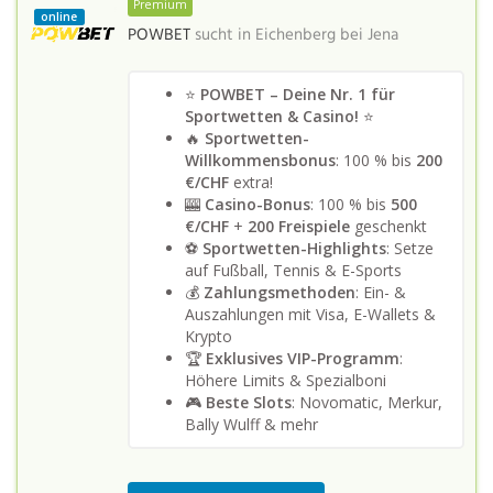
Premium
online
POWBET
sucht in
Eichenberg bei Jena
⭐
POWBET – Deine Nr. 1 für
Sportwetten & Casino!
⭐
🔥
Sportwetten-
Willkommensbonus
: 100 % bis
200
€/CHF
extra!
🎰
Casino-Bonus
: 100 % bis
500
€/CHF
+
200 Freispiele
geschenkt
⚽
Sportwetten-Highlights
: Setze
auf Fußball, Tennis & E-Sports
💰
Zahlungsmethoden
: Ein- &
Auszahlungen mit Visa, E-Wallets &
Krypto
🏆
Exklusives VIP-Programm
:
Höhere Limits & Spezialboni
🎮
Beste Slots
: Novomatic, Merkur,
Bally Wulff & mehr