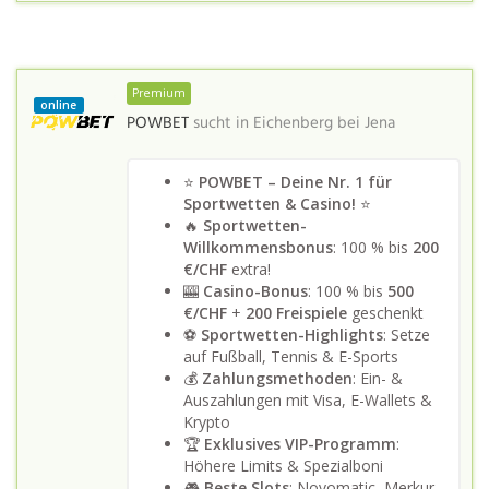
Premium
online
POWBET
sucht in
Eichenberg bei Jena
⭐
POWBET – Deine Nr. 1 für
Sportwetten & Casino!
⭐
🔥
Sportwetten-
Willkommensbonus
: 100 % bis
200
€/CHF
extra!
🎰
Casino-Bonus
: 100 % bis
500
€/CHF
+
200 Freispiele
geschenkt
⚽
Sportwetten-Highlights
: Setze
auf Fußball, Tennis & E-Sports
💰
Zahlungsmethoden
: Ein- &
Auszahlungen mit Visa, E-Wallets &
Krypto
🏆
Exklusives VIP-Programm
:
Höhere Limits & Spezialboni
🎮
Beste Slots
: Novomatic, Merkur,