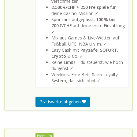
verschmelzen
2.500 €/CHF + 250 Freispiele
für
deine Casino-Mission ✓
Sportfans aufgepasst:
100 % bis
700 €/CHF
auf deine erste Einzahlung
✓
Mix aus Games & Live-Wetten auf
Fußball, UFC, NBA u. v. m. ✓
Easy Cash mit
Paysafe
,
SOFORT,
Crypto
& Co. ✓
Keine Limits – du steuerst, wie hoch
du gehst ✓
Weeklies, Free Bets & ein Loyalty-
System, das sich lohnt ✓
Gratiswette abgeben
Premium