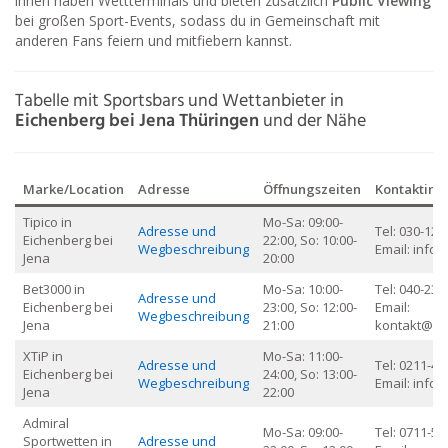
ihnen haben Wettterminals und bieten zusätzlich
Public Viewing
bei großen Sport-Events, sodass du in Gemeinschaft mit
anderen Fans feiern und mitfiebern kannst.
Tabelle mit Sportsbars und Wettanbieter in
Eichenberg bei Jena
Thüringen
und der Nähe
Marke/Location
Adresse
Öffnungszeiten
Kontaktinf
Tipico in
Mo-Sa: 09:00-
Adresse und
Tel: 030-123
Eichenberg bei
22:00, So: 10:00-
Wegbeschreibung
Email:
info@
Jena
20:00
Bet3000 in
Mo-Sa: 10:00-
Tel: 040-234
Adresse und
Eichenberg bei
23:00, So: 12:00-
Email:
Wegbeschreibung
Jena
21:00
kontakt@be
XTiP in
Mo-Sa: 11:00-
Adresse und
Tel: 0211-45
Eichenberg bei
24:00, So: 13:00-
Wegbeschreibung
Email:
info@
Jena
22:00
Admiral
Mo-Sa: 09:00-
Tel: 0711-56
Sportwetten in
Adresse und