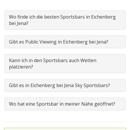
Wo finde ich die besten Sportsbars in Eichenberg
bei Jena?
Gibt es Public Viewing in Eichenberg bei Jena?
Kann ich in den Sportsbars auch Wetten
platzieren?
Gibt es in Eichenberg bei Jena Sky Sportsbars?
Wo hat eine Sportsbar in meiner Nähe geöffnet?