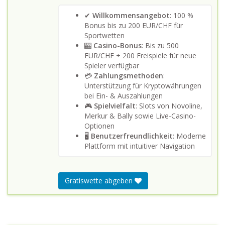
✔
Willkommensangebot
: 100 %
Bonus bis zu 200 EUR/CHF für
Sportwetten
🎰
Casino-Bonus
: Bis zu 500
EUR/CHF + 200 Freispiele für neue
Spieler verfügbar
💳
Zahlungsmethoden
:
Unterstützung für Kryptowährungen
bei Ein- & Auszahlungen
🎮
Spielvielfalt
: Slots von Novoline,
Merkur & Bally sowie Live-Casino-
Optionen
🖥️
Benutzerfreundlichkeit
: Moderne
Plattform mit intuitiver Navigation
Gratiswette abgeben