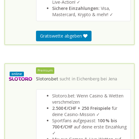
Live-Action! ✓
Sichere Einzahlungen:
Visa,
Mastercard, Krypto & mehr! ✓
Gratiswette abgeben
Premium
online
Slotoro.bet
sucht in
Eichenberg bei Jena
Slotoro.bet: Wenn Casino & Wetten
verschmelzen
2.500 €/CHF + 250 Freispiele
für
deine Casino-Mission ✓
Sportfans aufgepasst:
100 % bis
700 €/CHF
auf deine erste Einzahlung
✓