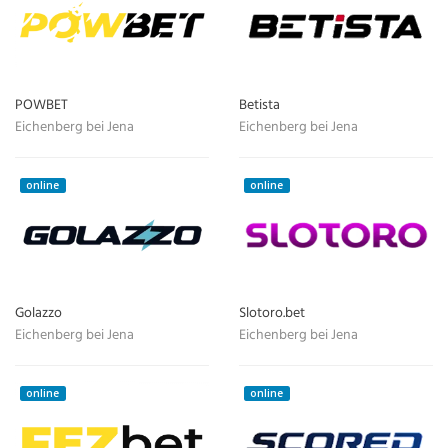
POWBET
Betista
Eichenberg bei Jena
Eichenberg bei Jena
online
online
Golazzo
Slotoro.bet
Eichenberg bei Jena
Eichenberg bei Jena
online
online