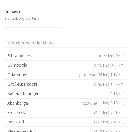
Granawin
Eichenberg bei Jena
Wettbüros in der Nähe
Bibra bei Jena
(0 km)
(0.73 km)
Gumperda
(0.73 km)
(1.15 km)
Orlamünde
(1.15 km)
(1.36 km)
(1.36 km)
Großeutersdorf
(1.86 km)
(1.86 km)
Kahla, Thüringen
(2.18 km)
Altenberga
(2.18 km)
(2.3 km)
(2.3 km)
Freienorla
(2.41 km)
(2.41 km)
Reinstädt
(2.47 km)
(2.47 km)
Kleineutersdorf
(2.47 km)
(2.47 km)