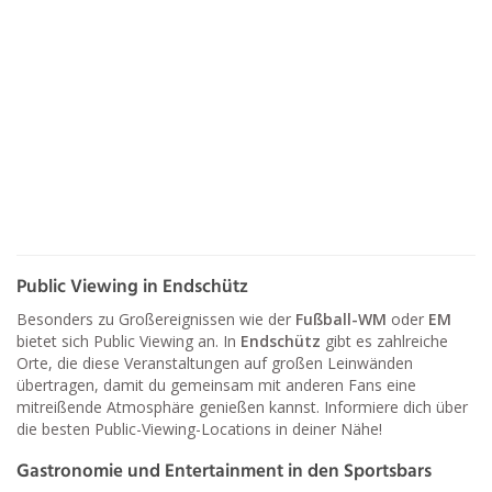
Public Viewing in Endschütz
Besonders zu Großereignissen wie der
Fußball-WM
oder
EM
bietet sich Public Viewing an. In
Endschütz
gibt es zahlreiche
Orte, die diese Veranstaltungen auf großen Leinwänden
übertragen, damit du gemeinsam mit anderen Fans eine
mitreißende Atmosphäre genießen kannst. Informiere dich über
die besten Public-Viewing-Locations in deiner Nähe!
Gastronomie und Entertainment in den Sportsbars