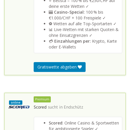
⭐ Betista – 100 % bis €250/CHF auf
deine erste Wetten ✓
🎰
Casino-Special:
100 % bis
€1.000/CHF + 100 Freispiele ✓
⚽ Wetten auf alle Top-Sportarten ✓
📊 Live-Wetten mit starken Quoten &
ohne Einsatzgrenzen ✓
💳
Einzahlungen per:
Krypto, Karte
oder E-Wallets
Gratiswette abgeben
Premium
online
Scored
sucht in
Endschütz
Scored
: Online Casino & Sportwetten
für ambitionierte Spieler ✓