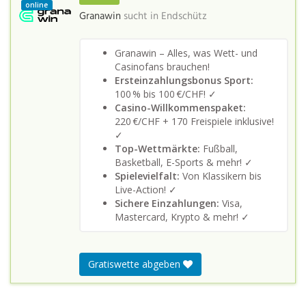
online
Granawin
sucht in
Endschütz
Granawin – Alles, was Wett- und
Casinofans brauchen!
Ersteinzahlungsbonus Sport:
100 % bis 100 €/CHF! ✓
Casino-Willkommenspaket:
220 €/CHF + 170 Freispiele inklusive!
✓
Top-Wettmärkte:
Fußball,
Basketball, E-Sports & mehr! ✓
Spielevielfalt:
Von Klassikern bis
Live-Action! ✓
Sichere Einzahlungen:
Visa,
Mastercard, Krypto & mehr! ✓
Gratiswette abgeben