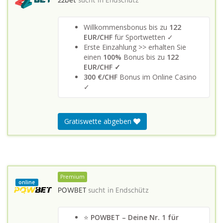
22bet
sucht in
Endschütz
Willkommensbonus bis zu
122
EUR/CHF
für Sportwetten ✓
Erste Einzahlung >> erhalten Sie
einen
100%
Bonus bis zu
122
EUR/CHF ✓
300 €/CHF
Bonus im Online Casino
✓
Gratiswette abgeben
Premium
online
POWBET
sucht in
Endschütz
⭐
POWBET – Deine Nr. 1 für