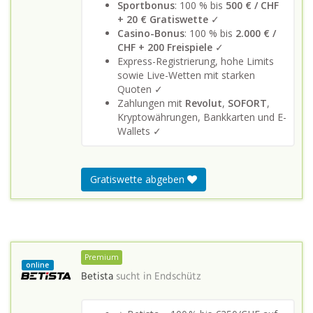
Sportbonus
: 100 % bis
500 € / CHF
+ 20 € Gratiswette
✓
Casino-Bonus
: 100 % bis
2.000 € /
CHF + 200 Freispiele
✓
Express-Registrierung, hohe Limits
sowie Live-Wetten mit starken
Quoten ✓
Zahlungen mit
Revolut
,
SOFORT
,
Kryptowährungen, Bankkarten und E-
Wallets ✓
Gratiswette abgeben
Premium
online
Betista
sucht in
Endschütz