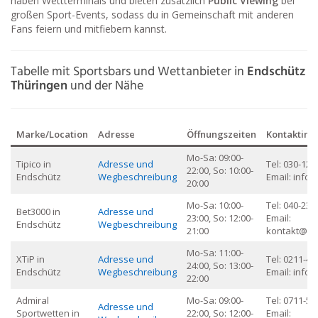
haben Wettterminals und bieten zusätzlich
Public Viewing
bei
großen Sport-Events, sodass du in Gemeinschaft mit anderen
Fans feiern und mitfiebern kannst.
Tabelle mit Sportsbars und Wettanbieter in
Endschütz
Thüringen
und der Nähe
Marke/Location
Adresse
Öffnungszeiten
Kontaktinf
Mo-Sa: 09:00-
Tipico in
Adresse und
Tel: 030-123
22:00, So: 10:00-
Endschütz
Wegbeschreibung
Email:
info@
20:00
Mo-Sa: 10:00-
Tel: 040-234
Bet3000 in
Adresse und
23:00, So: 12:00-
Email:
Endschütz
Wegbeschreibung
21:00
kontakt@be
Mo-Sa: 11:00-
XTiP in
Adresse und
Tel: 0211-45
24:00, So: 13:00-
Endschütz
Wegbeschreibung
Email:
info@
22:00
Admiral
Mo-Sa: 09:00-
Tel: 0711-56
Adresse und
Sportwetten in
22:00, So: 12:00-
Email: