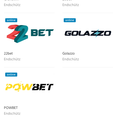
Endschütz
Endschütz
online
online
22bet
Golazzo
Endschütz
Endschütz
online
POWBET
Endschütz