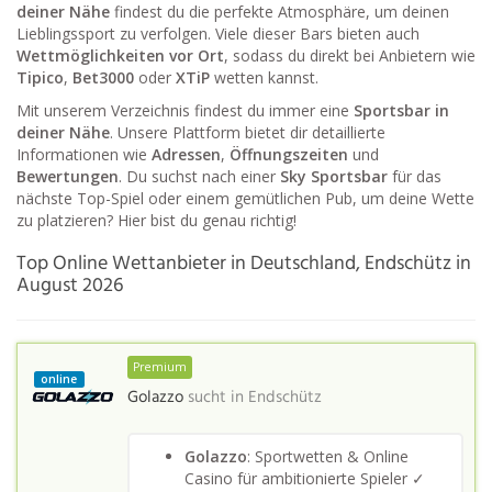
deiner Nähe
findest du die perfekte Atmosphäre, um deinen
Lieblingssport zu verfolgen. Viele dieser Bars bieten auch
Wettmöglichkeiten vor Ort
, sodass du direkt bei Anbietern wie
Tipico
,
Bet3000
oder
XTiP
wetten kannst.
Mit unserem Verzeichnis findest du immer eine
Sportsbar in
deiner Nähe
. Unsere Plattform bietet dir detaillierte
Informationen wie
Adressen
,
Öffnungszeiten
und
Bewertungen
. Du suchst nach einer
Sky Sportsbar
für das
nächste Top-Spiel oder einem gemütlichen Pub, um deine Wette
zu platzieren? Hier bist du genau richtig!
Top Online Wettanbieter in Deutschland, Endschütz in
August 2026
Premium
online
Golazzo
sucht in
Endschütz
Golazzo
: Sportwetten & Online
Casino für ambitionierte Spieler ✓