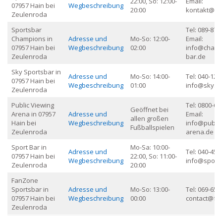
22:00, So: 12:00-
Email:
07957 Hain bei
Wegbeschreibung
20:00
kontakt@ad
Zeulenroda
Sportsbar
Tel: 089-876
Champions in
Adresse und
Mo-So: 12:00-
Email:
07957 Hain bei
Wegbeschreibung
02:00
info@champ
Zeulenroda
bar.de
Sky Sportsbar in
Adresse und
Mo-So: 14:00-
Tel: 040-123
07957 Hain bei
Wegbeschreibung
01:00
info@skysp
Zeulenroda
Public Viewing
Tel: 0800-65
Geöffnet bei
Arena in 07957
Adresse und
Email:
allen großen
Hain bei
Wegbeschreibung
info@public
Fußballspielen
Zeulenroda
arena.de
Sport Bar in
Mo-Sa: 10:00-
Adresse und
Tel: 040-456
07957 Hain bei
22:00, So: 11:00-
Wegbeschreibung
info@sport
Zeulenroda
20:00
FanZone
Sportsbar in
Adresse und
Mo-So: 13:00-
Tel: 069-654
07957 Hain bei
Wegbeschreibung
00:00
contact@fa
Zeulenroda