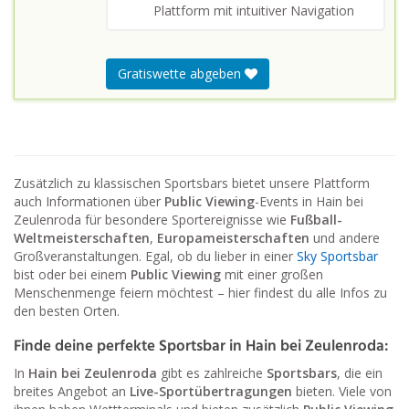
Plattform mit intuitiver Navigation
Gratiswette abgeben
Zusätzlich zu klassischen Sportsbars bietet unsere Plattform
auch Informationen über
Public Viewing
-Events in Hain bei
Zeulenroda für besondere Sportereignisse wie
Fußball-
Weltmeisterschaften
,
Europameisterschaften
und andere
Großveranstaltungen. Egal, ob du lieber in einer
Sky Sportsbar
bist oder bei einem
Public Viewing
mit einer großen
Menschenmenge feiern möchtest – hier findest du alle Infos zu
den besten Orten.
Finde deine perfekte Sportsbar in Hain bei Zeulenroda:
In
Hain bei Zeulenroda
gibt es zahlreiche
Sportsbars
, die ein
breites Angebot an
Live-Sportübertragungen
bieten. Viele von