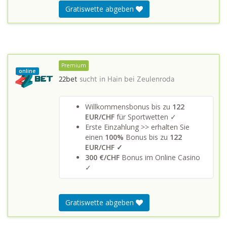
Gratiswette abgeben
Premium
online
22bet
sucht in
Hain bei Zeulenroda
Willkommensbonus bis zu
122
EUR/CHF
für Sportwetten ✓
Erste Einzahlung >> erhalten Sie
einen
100%
Bonus bis zu
122
EUR/CHF ✓
300 €/CHF
Bonus im Online Casino
✓
Gratiswette abgeben