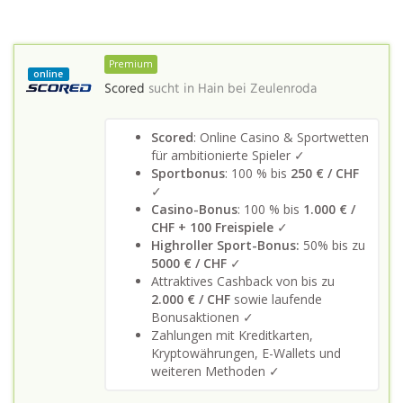
Premium
online
Scored
sucht in
Hain bei Zeulenroda
Scored
: Online Casino & Sportwetten
für ambitionierte Spieler ✓
Sportbonus
: 100 % bis
250 € / CHF
✓
Casino-Bonus
: 100 % bis
1.000 € /
CHF + 100 Freispiele
✓
Highroller Sport-Bonus:
50% bis zu
5000 € / CHF
✓
Attraktives Cashback von bis zu
2.000 € / CHF
sowie laufende
Bonusaktionen ✓
Zahlungen mit Kreditkarten,
Kryptowährungen, E-Wallets und
weiteren Methoden ✓