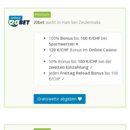
Premium
online
20bet
sucht in
Hain bei Zeulenroda
100%
Bonus
bis
100 €/CHF
bei
Sportwetten
♥
120 €/CHF
Bonus im
Online Casino
✓
50% Bonus bis
100 €/CHF
bei der
zweiten Einzahlung
✓
Jeden
Freitag Reload Bonus
bis 100
€/CHF ✓
Gratiswette abgeben