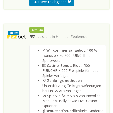
Gratiswette abgeben
Premium
online
FEZbet
sucht in
Hain bei Zeulenroda
✔
Willkommensangebot
: 100 %
Bonus bis zu 200 EUR/CHF für
Sportwetten
🎰
Casino-Bonus
: Bis zu 500
EUR/CHF + 200 Freispiele für neue
Spieler verfügbar
💳
Zahlungsmethoden
:
Unterstützung für Kryptowährungen
bei Ein- & Auszahlungen
🎮
Spielvielfalt
: Slots von Novoline,
Merkur & Bally sowie Live-Casino-
Optionen
🖥️
Benutzerfreundlichkeit
: Moderne