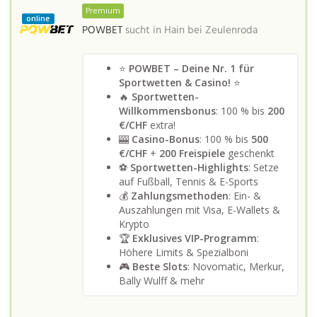
Premium
online
POWBET
sucht in
Hain bei Zeulenroda
⭐
POWBET – Deine Nr. 1 für
Sportwetten & Casino!
⭐
🔥
Sportwetten-
Willkommensbonus
: 100 % bis
200
€/CHF
extra!
🎰
Casino-Bonus
: 100 % bis
500
€/CHF
+
200 Freispiele
geschenkt
⚽
Sportwetten-Highlights
: Setze
auf Fußball, Tennis & E-Sports
💰
Zahlungsmethoden
: Ein- &
Auszahlungen mit Visa, E-Wallets &
Krypto
🏆
Exklusives VIP-Programm
:
Höhere Limits & Spezialboni
🎮
Beste Slots
: Novomatic, Merkur,
Bally Wulff & mehr