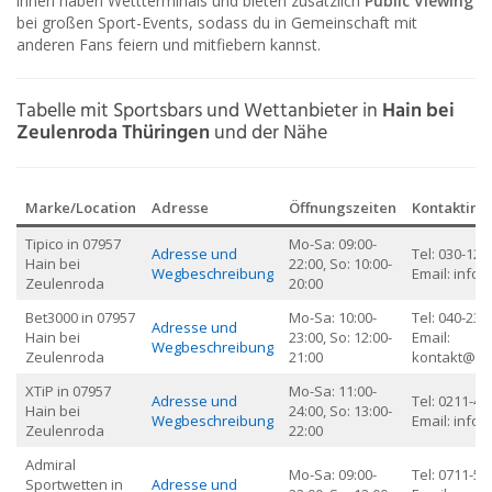
ihnen haben Wettterminals und bieten zusätzlich
Public Viewing
bei großen Sport-Events, sodass du in Gemeinschaft mit
anderen Fans feiern und mitfiebern kannst.
Tabelle mit Sportsbars und Wettanbieter in
Hain bei
Zeulenroda
Thüringen
und der Nähe
Marke/Location
Adresse
Öffnungszeiten
Kontaktinf
Tipico in 07957
Mo-Sa: 09:00-
Adresse und
Tel: 030-123
Hain bei
22:00, So: 10:00-
Wegbeschreibung
Email:
info@
Zeulenroda
20:00
Bet3000 in 07957
Mo-Sa: 10:00-
Tel: 040-234
Adresse und
Hain bei
23:00, So: 12:00-
Email:
Wegbeschreibung
Zeulenroda
21:00
kontakt@be
XTiP in 07957
Mo-Sa: 11:00-
Adresse und
Tel: 0211-45
Hain bei
24:00, So: 13:00-
Wegbeschreibung
Email:
info@
Zeulenroda
22:00
Admiral
Mo-Sa: 09:00-
Tel: 0711-56
Sportwetten in
Adresse und