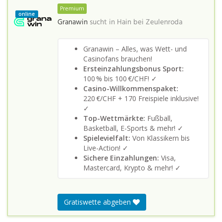
Premium
online
Granawin
sucht in
Hain bei Zeulenroda
Granawin – Alles, was Wett- und
Casinofans brauchen!
Ersteinzahlungsbonus Sport:
100 % bis 100 €/CHF! ✓
Casino-Willkommenspaket:
220 €/CHF + 170 Freispiele inklusive!
✓
Top-Wettmärkte:
Fußball,
Basketball, E-Sports & mehr! ✓
Spielevielfalt:
Von Klassikern bis
Live-Action! ✓
Sichere Einzahlungen:
Visa,
Mastercard, Krypto & mehr! ✓
Gratiswette abgeben