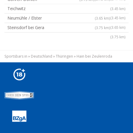
Teichwitz
(3.45 km)
Neumühle / Elster
(3.45 km)
(3.65 km)
Steinsdorf bei Gera
(3.65 km)
(3.75 km)
(3.75 km)
Sportsbars in
»
Deutschland
»
Thüringen
»
Hain bei Zeulenroda