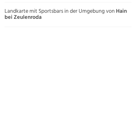
Landkarte mit Sportsbars in der Umgebung von
Hain
bei Zeulenroda