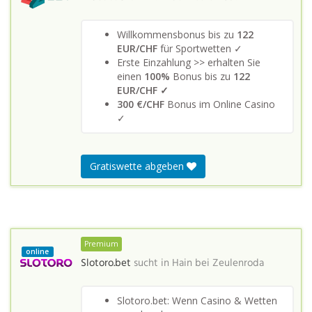
Willkommensbonus bis zu
122
EUR/CHF
für Sportwetten ✓
Erste Einzahlung >> erhalten Sie
einen
100%
Bonus bis zu
122
EUR/CHF ✓
300 €/CHF
Bonus im Online Casino
✓
Gratiswette abgeben
Premium
online
Slotoro.bet
sucht in
Hain bei Zeulenroda
Slotoro.bet: Wenn Casino & Wetten