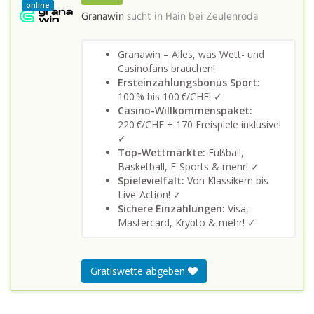
online
Granawin
sucht in
Hain bei Zeulenroda
Granawin – Alles, was Wett- und
Casinofans brauchen!
Ersteinzahlungsbonus Sport:
100 % bis 100 €/CHF! ✓
Casino-Willkommenspaket:
220 €/CHF + 170 Freispiele inklusive!
✓
Top-Wettmärkte:
Fußball,
Basketball, E-Sports & mehr! ✓
Spielevielfalt:
Von Klassikern bis
Live-Action! ✓
Sichere Einzahlungen:
Visa,
Mastercard, Krypto & mehr! ✓
Gratiswette abgeben