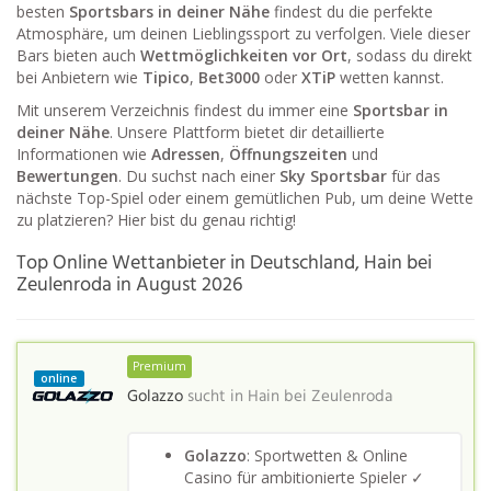
besten
Sportsbars in deiner Nähe
findest du die perfekte
Atmosphäre, um deinen Lieblingssport zu verfolgen. Viele dieser
Bars bieten auch
Wettmöglichkeiten vor Ort
, sodass du direkt
bei Anbietern wie
Tipico
,
Bet3000
oder
XTiP
wetten kannst.
Mit unserem Verzeichnis findest du immer eine
Sportsbar in
deiner Nähe
. Unsere Plattform bietet dir detaillierte
Informationen wie
Adressen
,
Öffnungszeiten
und
Bewertungen
. Du suchst nach einer
Sky Sportsbar
für das
nächste Top-Spiel oder einem gemütlichen Pub, um deine Wette
zu platzieren? Hier bist du genau richtig!
Top Online Wettanbieter in Deutschland, Hain bei
Zeulenroda in August 2026
Premium
online
Golazzo
sucht in
Hain bei Zeulenroda
Golazzo
: Sportwetten & Online
Casino für ambitionierte Spieler ✓