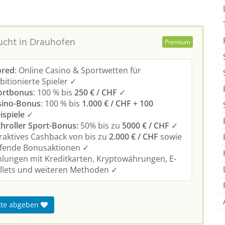
ucht in
Drauhofen
Premium
ored
: Online Casino & Sportwetten für
itionierte Spieler ✓
ortbonus
: 100 % bis
250 € / CHF
✓
sino-Bonus
: 100 % bis
1.000 € / CHF + 100
ispiele
✓
hroller Sport-Bonus:
50% bis zu
5000 € / CHF
✓
raktives Cashback von bis zu
2.000 € / CHF
sowie
ufende Bonusaktionen ✓
lungen mit Kreditkarten, Kryptowährungen, E-
llets und weiteren Methoden ✓
tte abgeben