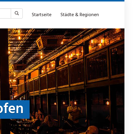
Startseite
Städte & Regionen
ofen