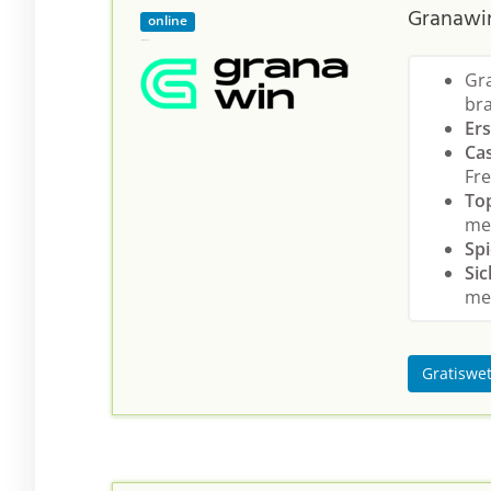
Granawi
online
Gra
br
Er
Ca
Fre
To
me
Spi
Sic
me
Gratiswe