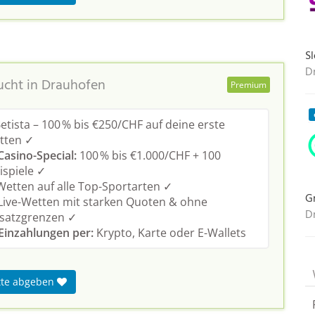
Sl
D
ucht in
Drauhofen
Premium
etista – 100 % bis €250/CHF auf deine erste
tten ✓
Casino-Special:
100 % bis €1.000/CHF + 100
ispiele ✓
etten auf alle Top-Sportarten ✓
G
Live-Wetten mit starken Quoten & ohne
D
nsatzgrenzen ✓
Einzahlungen per:
Krypto, Karte oder E-Wallets
tte abgeben