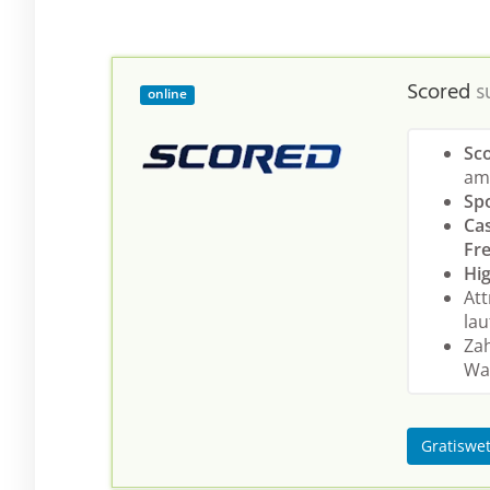
Scored
s
online
Sc
amb
Sp
Ca
Fre
Hig
Att
la
Zah
Wa
Gratiswe