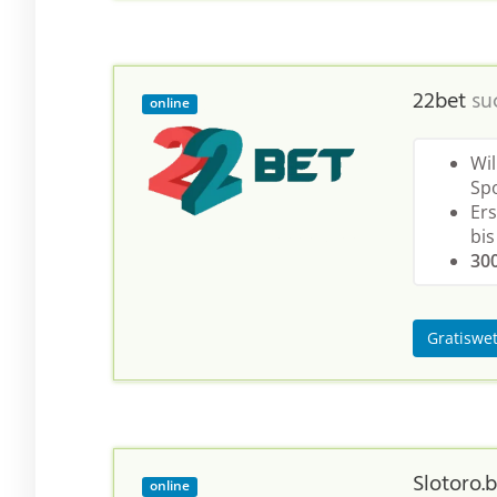
22bet
su
online
Wi
Sp
Ers
bis
30
Gratiswe
Slotoro.
online