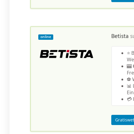
Betista
s
online
⭐ B
We
🎰
Fre
⚽ W
📊 
Ei
💳
Gratiswe