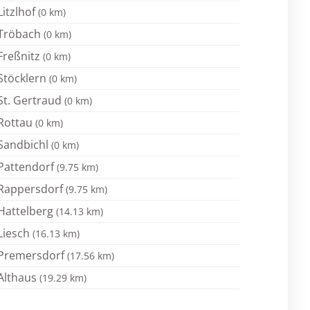
Litzlhof
(0 km)
Tröbach
(0 km)
Freßnitz
(0 km)
Stöcklern
(0 km)
St. Gertraud
(0 km)
Rottau
(0 km)
Sandbichl
(0 km)
Pattendorf
(9.75 km)
Rappersdorf
(9.75 km)
Hattelberg
(14.13 km)
Liesch
(16.13 km)
Premersdorf
(17.56 km)
Althaus
(19.29 km)