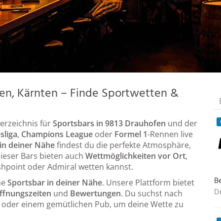
fen, Kärnten – Finde Sportwetten &
rzeichnis für
Sportsbars in 9813 Drauhofen
und der
sliga
,
Champions League
oder
Formel 1
-Rennen live
in deiner Nähe
findest du die perfekte Atmosphäre,
dieser Bars bieten auch
Wettmöglichkeiten vor Ort
,
ashpoint oder Admiral wetten kannst.
Be
ne
Sportsbar in deiner Nähe
. Unsere Plattform bietet
D
ffnungszeiten
und
Bewertungen
. Du suchst nach
l oder einem gemütlichen Pub, um deine Wette zu