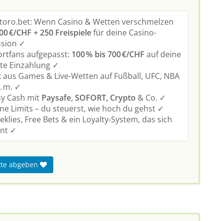
otoro.bet: Wenn Casino & Wetten verschmelzen
00 €/CHF + 250 Freispiele
für deine Casino-
ssion ✓
ortfans aufgepasst:
100 % bis 700 €/CHF
auf deine
te Einzahlung ✓
 aus Games & Live-Wetten auf Fußball, UFC, NBA
v. m. ✓
sy Cash mit
Paysafe
,
SOFORT, Crypto
& Co. ✓
ne Limits – du steuerst, wie hoch du gehst ✓
klies, Free Bets & ein Loyalty-System, das sich
hnt ✓
tte abgeben