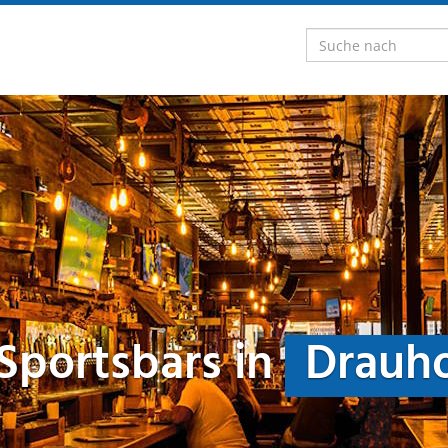
 Sportsbars in
Drauh