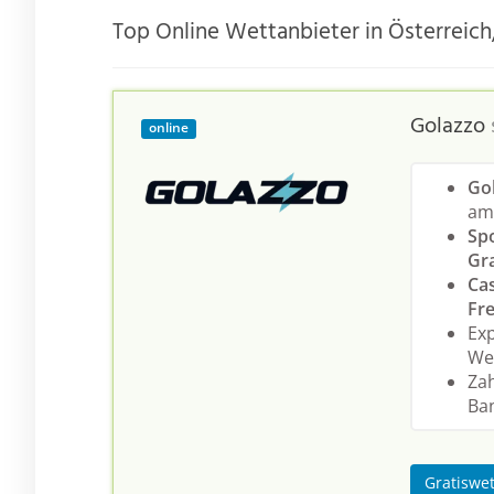
Top Online Wettanbieter in Österreich
Golazzo
online
Go
amb
Sp
Gr
Ca
Fre
Exp
We
Za
Ba
Gratiswe