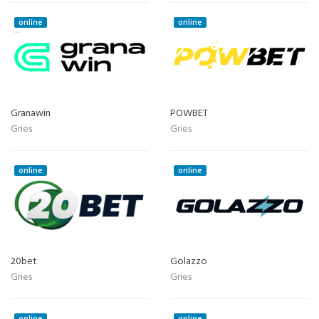
online
online
Granawin
POWBET
Gries
Gries
online
online
20bet
Golazzo
Gries
Gries
online
online