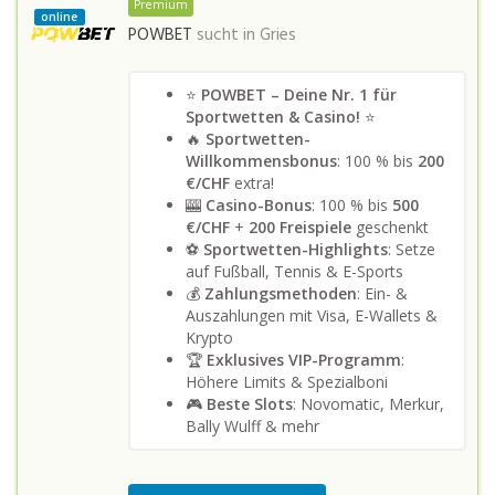
Premium
online
POWBET
sucht in
Gries
⭐
POWBET – Deine Nr. 1 für
Sportwetten & Casino!
⭐
🔥
Sportwetten-
Willkommensbonus
: 100 % bis
200
€/CHF
extra!
🎰
Casino-Bonus
: 100 % bis
500
€/CHF
+
200 Freispiele
geschenkt
⚽
Sportwetten-Highlights
: Setze
auf Fußball, Tennis & E-Sports
💰
Zahlungsmethoden
: Ein- &
Auszahlungen mit Visa, E-Wallets &
Krypto
🏆
Exklusives VIP-Programm
:
Höhere Limits & Spezialboni
🎮
Beste Slots
: Novomatic, Merkur,
Bally Wulff & mehr