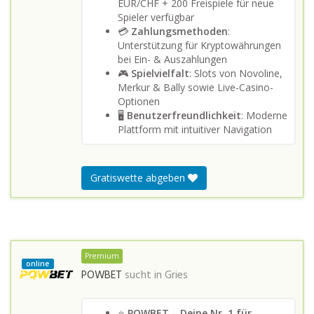
EUR/CHF + 200 Freispiele für neue
Spieler verfügbar
💳
Zahlungsmethoden
:
Unterstützung für Kryptowährungen
bei Ein- & Auszahlungen
🎮
Spielvielfalt
: Slots von Novoline,
Merkur & Bally sowie Live-Casino-
Optionen
🖥️
Benutzerfreundlichkeit
: Moderne
Plattform mit intuitiver Navigation
Gratiswette abgeben
Premium
online
POWBET
sucht in
Gries
⭐
POWBET – Deine Nr. 1 für