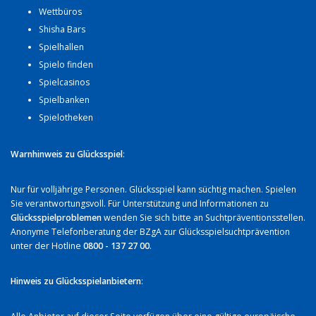
Wettbüros
Shisha Bars
Spielhallen
Spielo finden
Spielcasinos
Spielbanken
Spielotheken
Warnhinweis zu Glücksspiel
:
Nur für volljährige Personen. Glücksspiel kann süchtig machen. Spielen
Sie verantwortungsvoll. Für Unterstützung und Informationen zu
Glücksspielproblemen
wenden Sie sich bitte an Suchtpräventionsstellen.
Anonyme Telefonberatung der BZgA zur Glücksspielsuchtprävention
unter der Hotline
0800 - 137 27 00
.
Hinweis zu Glücksspielanbietern
: