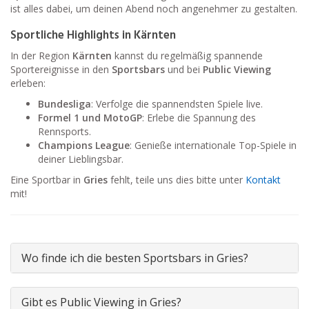
ist alles dabei, um deinen Abend noch angenehmer zu gestalten.
Sportliche Highlights in Kärnten
In der Region
Kärnten
kannst du regelmäßig spannende
Sportereignisse in den
Sportsbars
und bei
Public Viewing
erleben:
Bundesliga
: Verfolge die spannendsten Spiele live.
Formel 1 und MotoGP
: Erlebe die Spannung des
Rennsports.
Champions League
: Genieße internationale Top-Spiele in
deiner Lieblingsbar.
Eine Sportbar in
Gries
fehlt, teile uns dies bitte unter
Kontakt
mit!
Wo finde ich die besten Sportsbars in Gries?
Gibt es Public Viewing in Gries?