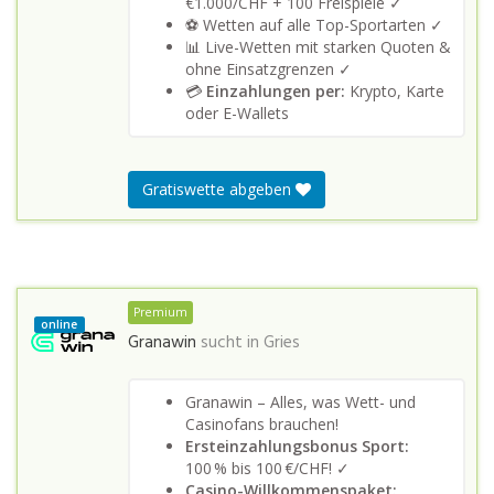
€1.000/CHF + 100 Freispiele ✓
⚽ Wetten auf alle Top-Sportarten ✓
📊 Live-Wetten mit starken Quoten &
ohne Einsatzgrenzen ✓
💳
Einzahlungen per:
Krypto, Karte
oder E-Wallets
Gratiswette abgeben
Premium
online
Granawin
sucht in
Gries
Granawin – Alles, was Wett- und
Casinofans brauchen!
Ersteinzahlungsbonus Sport:
100 % bis 100 €/CHF! ✓
Casino-Willkommenspaket: