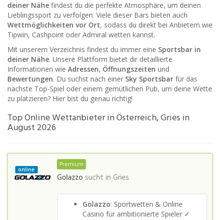
deiner Nähe
findest du die perfekte Atmosphäre, um deinen
Lieblingssport zu verfolgen. Viele dieser Bars bieten auch
Wettmöglichkeiten vor Ort
, sodass du direkt bei Anbietern wie
Tipwin, Cashpoint oder Admiral wetten kannst.
Mit unserem Verzeichnis findest du immer eine
Sportsbar in
deiner Nähe
. Unsere Plattform bietet dir detaillierte
Informationen wie
Adressen
,
Öffnungszeiten
und
Bewertungen
. Du suchst nach einer
Sky Sportsbar
für das
nächste Top-Spiel oder einem gemütlichen Pub, um deine Wette
zu platzieren? Hier bist du genau richtig!
Top Online Wettanbieter in Österreich, Gries in
August 2026
Premium
online
Golazzo
sucht in
Gries
Golazzo
: Sportwetten & Online
Casino für ambitionierte Spieler ✓