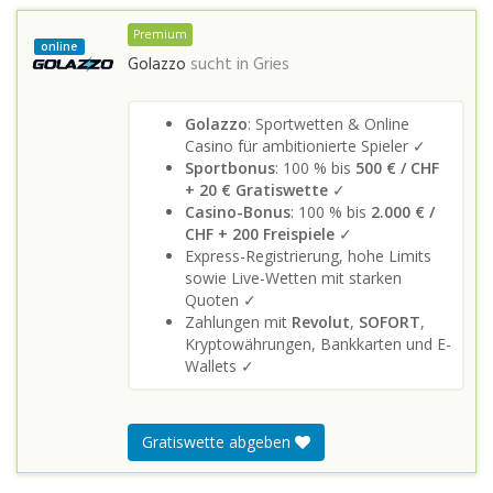
Premium
online
Golazzo
sucht in
Gries
Golazzo
: Sportwetten & Online
Casino für ambitionierte Spieler ✓
Sportbonus
: 100 % bis
500 € / CHF
+ 20 € Gratiswette
✓
Casino-Bonus
: 100 % bis
2.000 € /
CHF + 200 Freispiele
✓
Express-Registrierung, hohe Limits
sowie Live-Wetten mit starken
Quoten ✓
Zahlungen mit
Revolut
,
SOFORT
,
Kryptowährungen, Bankkarten und E-
Wallets ✓
Gratiswette abgeben