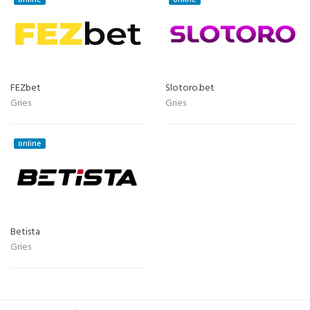
FEZbet
Slotoro.bet
Gries
Gries
online
Betista
Gries