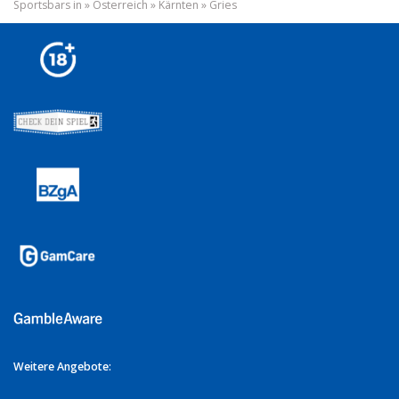
Sportsbars in
»
Österreich
»
Kärnten
»
Gries
Weitere Angebote: