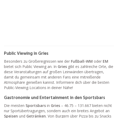
Public Viewing in Gries
Besonders zu Großereignissen wie der
Fußball-WM
oder
EM
bietet sich Public Viewing an. In
Gries
gibt es zahlreiche Orte, die
diese Veranstaltungen auf großen Leinwänden übertragen,
damit du gemeinsam mit anderen Fans eine mitreißende
Atmosphäre genießen kannst. Informiere dich über die besten
Public-Viewing-Locations in deiner Nähe!
Gastronomie und Entertainment in den Sportsbars
Die meisten
Sportsbars
in
Gries
– 46.75 – 131.667 bieten nicht
nur Sportübertragungen, sondern auch ein breites Angebot an
Speisen
und
Getränken
. Von Burgern über Pizza bis zu Snacks