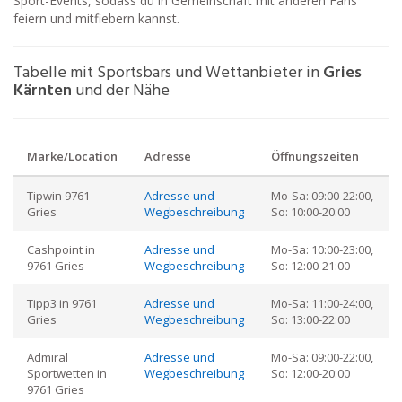
Sport-Events, sodass du in Gemeinschaft mit anderen Fans
feiern und mitfiebern kannst.
Tabelle mit Sportsbars und Wettanbieter in
Gries
Kärnten
und der Nähe
Marke/Location
Adresse
Öffnungszeiten
Tipwin 9761
Adresse und
Mo-Sa: 09:00-22:00,
Gries
Wegbeschreibung
So: 10:00-20:00
Cashpoint in
Adresse und
Mo-Sa: 10:00-23:00,
9761 Gries
Wegbeschreibung
So: 12:00-21:00
Tipp3 in 9761
Adresse und
Mo-Sa: 11:00-24:00,
Gries
Wegbeschreibung
So: 13:00-22:00
Admiral
Adresse und
Mo-Sa: 09:00-22:00,
Sportwetten in
Wegbeschreibung
So: 12:00-20:00
9761 Gries