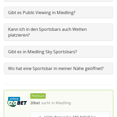
Gibt es Public Viewing in Miedling?
Kann ich in den Sportsbars auch Wetten
platzieren?
Gibt es in Miedling Sky Sportsbars?
Wo hat eine Sportsbar in meiner Nähe geöffnet?
Premium
online
20bet
sucht in
Miedling