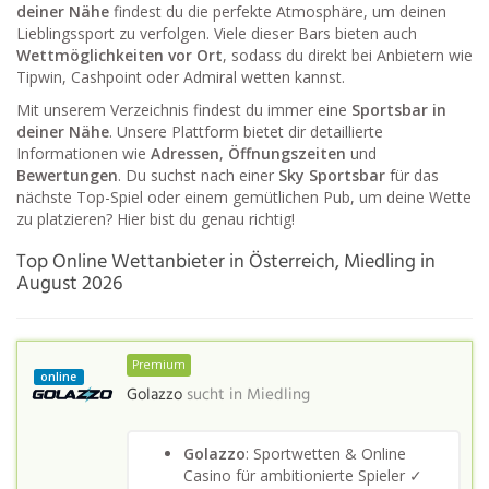
deiner Nähe
findest du die perfekte Atmosphäre, um deinen
Lieblingssport zu verfolgen. Viele dieser Bars bieten auch
Wettmöglichkeiten vor Ort
, sodass du direkt bei Anbietern wie
Tipwin, Cashpoint oder Admiral wetten kannst.
Mit unserem Verzeichnis findest du immer eine
Sportsbar in
deiner Nähe
. Unsere Plattform bietet dir detaillierte
Informationen wie
Adressen
,
Öffnungszeiten
und
Bewertungen
. Du suchst nach einer
Sky Sportsbar
für das
nächste Top-Spiel oder einem gemütlichen Pub, um deine Wette
zu platzieren? Hier bist du genau richtig!
Top Online Wettanbieter in Österreich, Miedling in
August 2026
Premium
online
Golazzo
sucht in
Miedling
Golazzo
: Sportwetten & Online
Casino für ambitionierte Spieler ✓