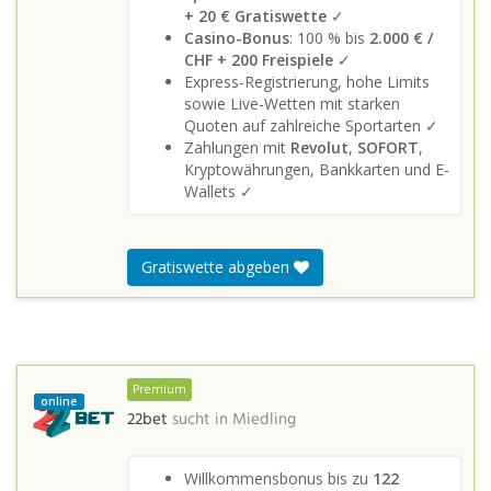
+ 20 € Gratiswette
✓
Casino-Bonus
: 100 % bis
2.000 € /
CHF + 200 Freispiele
✓
Express-Registrierung, hohe Limits
sowie Live-Wetten mit starken
Quoten auf zahlreiche Sportarten ✓
Zahlungen mit
Revolut
,
SOFORT
,
Kryptowährungen, Bankkarten und E-
Wallets ✓
Gratiswette abgeben
Premium
online
22bet
sucht in
Miedling
Willkommensbonus bis zu
122