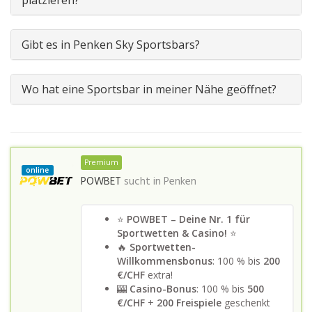
platzieren?
Gibt es in Penken Sky Sportsbars?
Wo hat eine Sportsbar in meiner Nähe geöffnet?
Premium
online
POWBET
sucht in
Penken
⭐
POWBET – Deine Nr. 1 für
Sportwetten & Casino!
⭐
🔥
Sportwetten-
Willkommensbonus
: 100 % bis
200
€/CHF
extra!
🎰
Casino-Bonus
: 100 % bis
500
€/CHF
+
200 Freispiele
geschenkt