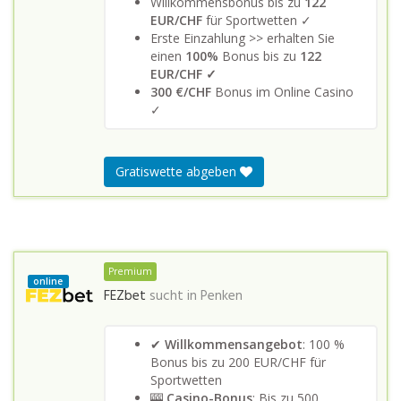
Willkommensbonus bis zu
122
EUR/CHF
für Sportwetten ✓
Erste Einzahlung >> erhalten Sie
einen
100%
Bonus bis zu
122
EUR/CHF ✓
300 €/CHF
Bonus im Online Casino
✓
Gratiswette abgeben
Premium
online
FEZbet
sucht in
Penken
✔
Willkommensangebot
: 100 %
Bonus bis zu 200 EUR/CHF für
Sportwetten
🎰
Casino-Bonus
: Bis zu 500