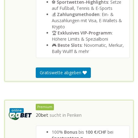
⚽
Sportwetten-Highlights
: Setze
auf Fußball, Tennis & E-Sports
💰
Zahlungsmethoden
: Ein- &
Auszahlungen mit Visa, E-Wallets &
Krypto
🏆
Exklusives VIP-Programm
:
Höhere Limits & Spezialboni
🎮
Beste Slots
: Novomatic, Merkur,
Bally Wulff & mehr
Gratiswette abgeben
Premium
online
20bet
sucht in
Penken
100%
Bonus
bis
100 €/CHF
bei