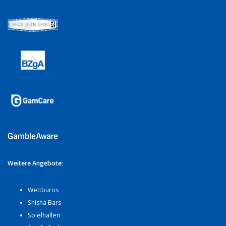
Weitere Angebote:
Wettbüros
Shisha Bars
Spielhallen