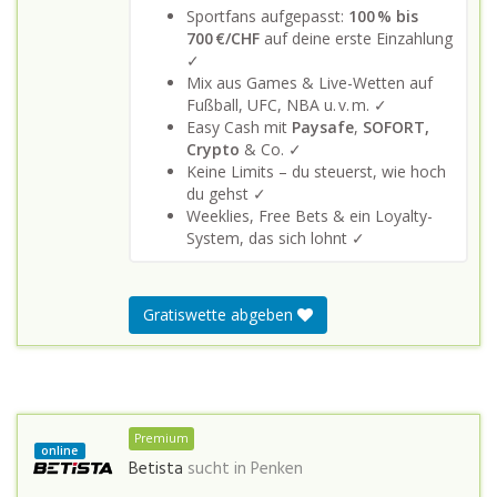
Sportfans aufgepasst:
100 % bis
700 €/CHF
auf deine erste Einzahlung
✓
Mix aus Games & Live-Wetten auf
Fußball, UFC, NBA u. v. m. ✓
Easy Cash mit
Paysafe
,
SOFORT,
Crypto
& Co. ✓
Keine Limits – du steuerst, wie hoch
du gehst ✓
Weeklies, Free Bets & ein Loyalty-
System, das sich lohnt ✓
Gratiswette abgeben
Premium
online
Betista
sucht in
Penken