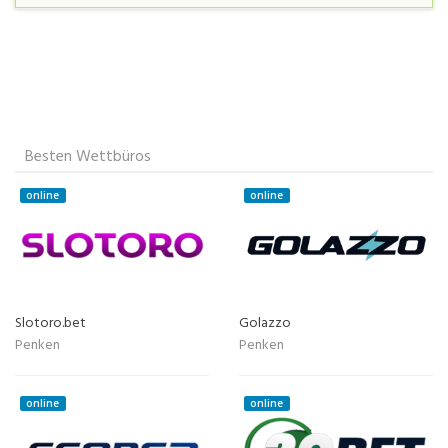
Besten Wettbüros
online
online
Slotoro.bet
Golazzo
Penken
Penken
online
online