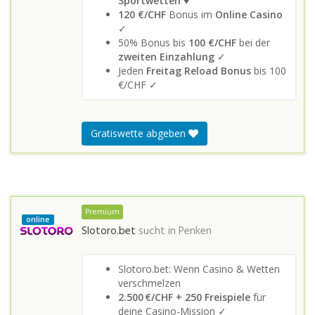
Sportwetten
♥
120 €/CHF
Bonus im
Online Casino
✓
50% Bonus bis
100 €/CHF
bei der
zweiten Einzahlung
✓
Jeden
Freitag Reload Bonus
bis 100
€/CHF ✓
Gratiswette abgeben
Premium
online
Slotoro.bet
sucht in
Penken
Slotoro.bet: Wenn Casino & Wetten
verschmelzen
2.500 €/CHF + 250 Freispiele
für
deine Casino-Mission ✓