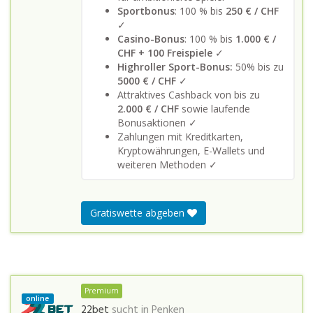
Sportbonus
: 100 % bis
250 € / CHF
✓
Casino-Bonus
: 100 % bis
1.000 € /
CHF + 100 Freispiele
✓
Highroller Sport-Bonus:
50% bis zu
5000 € / CHF
✓
Attraktives Cashback von bis zu
2.000 € / CHF
sowie laufende
Bonusaktionen ✓
Zahlungen mit Kreditkarten,
Kryptowährungen, E-Wallets und
weiteren Methoden ✓
Gratiswette abgeben
Premium
online
22bet
sucht in
Penken