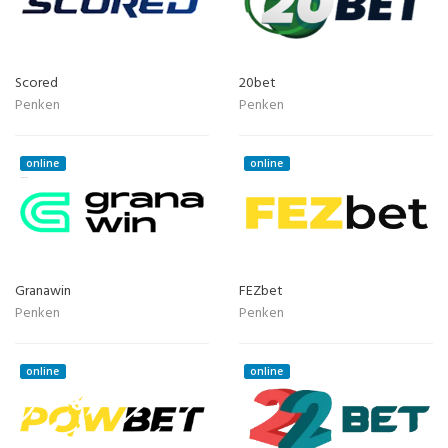
Scored
20bet
Penken
Penken
online
online
Granawin
FEZbet
Penken
Penken
online
online