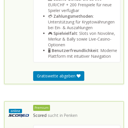
EUR/CHF + 200 Freispiele für neue
Spieler verfügbar
💳
Zahlungsmethoden
:
Unterstützung für Kryptowährungen
bei Ein- & Auszahlungen
🎮
Spielvielfalt
: Slots von Novoline,
Merkur & Bally sowie Live-Casino-
Optionen
🖥️
Benutzerfreundlichkeit
: Moderne
Plattform mit intuitiver Navigation
Gratiswette abgeben
Premium
online
Scored
sucht in
Penken