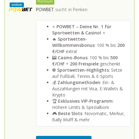
Premium
online
POWBET
sucht in
Penken
⭐
POWBET – Deine Nr. 1 für
Sportwetten & Casino!
⭐
🔥
Sportwetten-
Willkommensbonus
: 100 % bis
200
€/CHF
extra!
🎰
Casino-Bonus
: 100 % bis
500
€/CHF
+
200 Freispiele
geschenkt
⚽
Sportwetten-Highlights
: Setze
auf Fußball, Tennis & E-Sports
💰
Zahlungsmethoden
: Ein- &
Auszahlungen mit Visa, E-Wallets &
Krypto
🏆
Exklusives VIP-Programm
:
Höhere Limits & Spezialboni
🎮
Beste Slots
: Novomatic, Merkur,
Bally Wulff & mehr