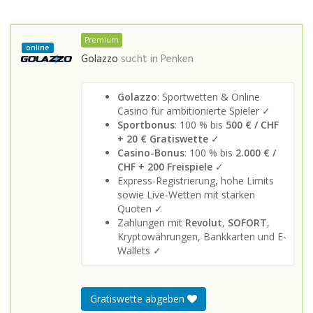
Premium
online
Golazzo
sucht in
Penken
Golazzo
: Sportwetten & Online
Casino für ambitionierte Spieler ✓
Sportbonus
: 100 % bis
500 € / CHF
+ 20 € Gratiswette
✓
Casino-Bonus
: 100 % bis
2.000 € /
CHF + 200 Freispiele
✓
Express-Registrierung, hohe Limits
sowie Live-Wetten mit starken
Quoten ✓
Zahlungen mit
Revolut
,
SOFORT
,
Kryptowährungen, Bankkarten und E-
Wallets ✓
Gratiswette abgeben