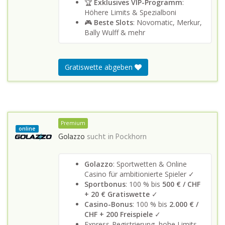
🏆
Exklusives VIP-Programm
:
Höhere Limits & Spezialboni
🎮
Beste Slots
: Novomatic, Merkur,
Bally Wulff & mehr
Gratiswette abgeben
Premium
online
Golazzo
sucht in
Pockhorn
Golazzo
: Sportwetten & Online
Casino für ambitionierte Spieler ✓
Sportbonus
: 100 % bis
500 € / CHF
+ 20 € Gratiswette
✓
Casino-Bonus
: 100 % bis
2.000 € /
CHF + 200 Freispiele
✓
Express-Registrierung, hohe Limits