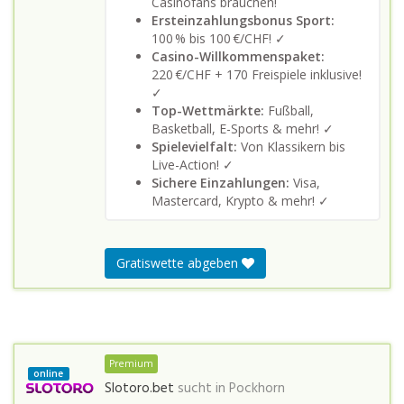
Casinofans brauchen!
Ersteinzahlungsbonus Sport:
100 % bis 100 €/CHF! ✓
Casino-Willkommenspaket:
220 €/CHF + 170 Freispiele inklusive!
✓
Top-Wettmärkte:
Fußball,
Basketball, E-Sports & mehr! ✓
Spielevielfalt:
Von Klassikern bis
Live-Action! ✓
Sichere Einzahlungen:
Visa,
Mastercard, Krypto & mehr! ✓
Gratiswette abgeben
Premium
online
Slotoro.bet
sucht in
Pockhorn