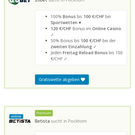
20bet
sucht in
Pockhorn
100%
Bonus
bis
100 €/CHF
bei
Sportwetten
♥
120 €/CHF
Bonus im
Online Casino
✓
50% Bonus bis
100 €/CHF
bei der
zweiten Einzahlung
✓
Jeden
Freitag Reload Bonus
bis 100
€/CHF ✓
Gratiswette abgeben
Premium
online
Betista
sucht in
Pockhorn