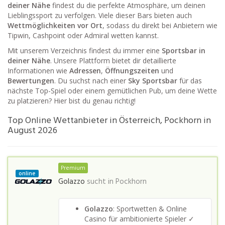
deiner Nähe
findest du die perfekte Atmosphäre, um deinen
Lieblingssport zu verfolgen. Viele dieser Bars bieten auch
Wettmöglichkeiten vor Ort
, sodass du direkt bei Anbietern wie
Tipwin, Cashpoint oder Admiral wetten kannst.
Mit unserem Verzeichnis findest du immer eine
Sportsbar in
deiner Nähe
. Unsere Plattform bietet dir detaillierte
Informationen wie
Adressen
,
Öffnungszeiten
und
Bewertungen
. Du suchst nach einer
Sky Sportsbar
für das
nächste Top-Spiel oder einem gemütlichen Pub, um deine Wette
zu platzieren? Hier bist du genau richtig!
Top Online Wettanbieter in Österreich, Pockhorn in
August 2026
Premium
online
Golazzo
sucht in
Pockhorn
Golazzo
: Sportwetten & Online
Casino für ambitionierte Spieler ✓