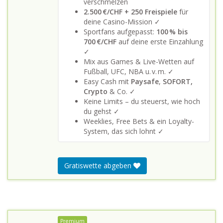
verschmelzen
2.500 €/CHF + 250 Freispiele
für
deine Casino-Mission ✓
Sportfans aufgepasst:
100 % bis
700 €/CHF
auf deine erste Einzahlung
✓
Mix aus Games & Live-Wetten auf
Fußball, UFC, NBA u. v. m. ✓
Easy Cash mit
Paysafe
,
SOFORT,
Crypto
& Co. ✓
Keine Limits – du steuerst, wie hoch
du gehst ✓
Weeklies, Free Bets & ein Loyalty-
System, das sich lohnt ✓
Gratiswette abgeben
Premium