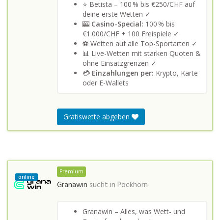
⭐ Betista – 100 % bis €250/CHF auf
deine erste Wetten ✓
🎰
Casino-Special:
100 % bis
€1.000/CHF + 100 Freispiele ✓
⚽ Wetten auf alle Top-Sportarten ✓
📊 Live-Wetten mit starken Quoten &
ohne Einsatzgrenzen ✓
💳
Einzahlungen per:
Krypto, Karte
oder E-Wallets
Gratiswette abgeben
Premium
online
Granawin
sucht in
Pockhorn
Granawin – Alles, was Wett- und