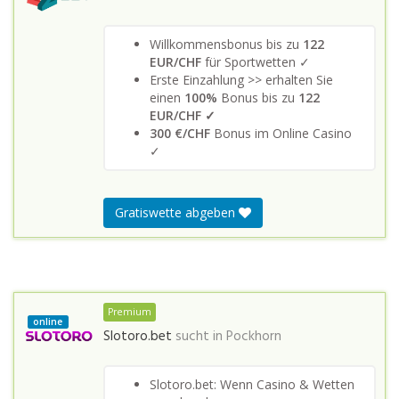
Willkommensbonus bis zu
122
EUR/CHF
für Sportwetten ✓
Erste Einzahlung >> erhalten Sie
einen
100%
Bonus bis zu
122
EUR/CHF ✓
300 €/CHF
Bonus im Online Casino
✓
Gratiswette abgeben
Premium
online
Slotoro.bet
sucht in
Pockhorn
Slotoro.bet: Wenn Casino & Wetten