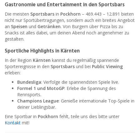
Gastronomie und Entertainment in den Sportsbars
Die meisten
Sportsbars
in
Pockhorn
– 469.443 – 12.891 bieten
nicht nur Sportübertragungen, sondern auch ein breites Angebot
an
Speisen
und
Getränken
. Von Burgern über Pizza bis zu
Snacks ist alles dabei, um deinen Abend noch angenehmer zu
gestalten.
Sportliche Highlights in Kärnten
In der Region
Kärnten
kannst du regelmäßig spannende
Sportereignisse in den
Sportsbars
und bei
Public Viewing
erleben:
Bundesliga
: Verfolge die spannendsten Spiele live.
Formel 1 und MotoGP
: Erlebe die Spannung des
Rennsports.
Champions League
: Genieße internationale Top-Spiele in
deiner Lieblingsbar.
Eine Sportbar in
Pockhorn
fehlt, teile uns dies bitte unter
Kontakt
mit!