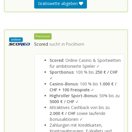
Gratiswette abgeben
Premium
online
Scored
sucht in
Pockhorn
Scored
: Online Casino & Sportwetten
für ambitionierte Spieler ✓
Sportbonus
: 100 % bis
250 € / CHF
✓
Casino-Bonus
: 100 % bis
1.000 € /
CHF + 100 Freispiele
✓
Highroller Sport-Bonus:
50% bis zu
5000 € / CHF
✓
Attraktives Cashback von bis zu
2.000 € / CHF
sowie laufende
Bonusaktionen ✓
Zahlungen mit Kreditkarten,
Kryptowährungen, E-Wallets und