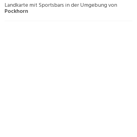
Landkarte mit Sportsbars in der Umgebung von
Pockhorn