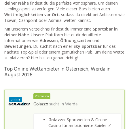
deiner Nähe
findest du die perfekte Atmosphäre, um deinen
Lieblingssport zu verfolgen. Viele dieser Bars bieten auch
Wettmöglichkeiten vor Ort
, sodass du direkt bei Anbietern wie
Tipwin, Cashpoint oder Admiral wetten kannst.
Mit unserem Verzeichnis findest du immer eine
Sportsbar in
deiner Nähe
. Unsere Plattform bietet dir detaillierte
Informationen wie
Adressen
,
Öffnungszeiten
und
Bewertungen
. Du suchst nach einer
Sky Sportsbar
für das
nächste Top-Spiel oder einem gemütlichen Pub, um deine Wette
zu platzieren? Hier bist du genau richtig!
Top Online Wettanbieter in Österreich, Werda in
August 2026
Premium
online
Golazzo
sucht in
Werda
Golazzo
: Sportwetten & Online
Casino für ambitionierte Spieler ✓