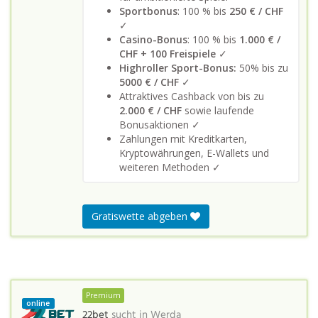
Sportbonus
: 100 % bis
250 € / CHF
✓
Casino-Bonus
: 100 % bis
1.000 € /
CHF + 100 Freispiele
✓
Highroller Sport-Bonus:
50% bis zu
5000 € / CHF
✓
Attraktives Cashback von bis zu
2.000 € / CHF
sowie laufende
Bonusaktionen ✓
Zahlungen mit Kreditkarten,
Kryptowährungen, E-Wallets und
weiteren Methoden ✓
Gratiswette abgeben
Premium
online
22bet
sucht in
Werda