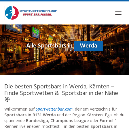
Skip
to
Toggl
main
navig
content
Alle Sportsbars in
Werda
Die besten Sportsbars in Werda, Kärnten –
Finde Sportwetten & Sportsbar in der Nähe
🎯
Willkommen auf
Sportwettenbar.com
,
deinem Verzeichnis für
Sportsbars in 9131 Werda
und der Region
Kärnten
. Egal ob du
spannende
Bundesliga
,
Champions League
oder
Formel 1
-
Rennen live erleben möchtest – in den besten
Sportsbars in