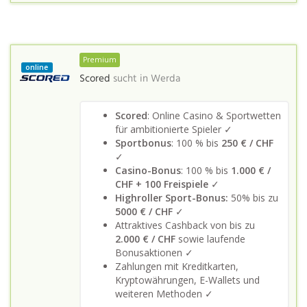
Premium
online
Scored
sucht in
Werda
Scored
: Online Casino & Sportwetten
für ambitionierte Spieler ✓
Sportbonus
: 100 % bis
250 € / CHF
✓
Casino-Bonus
: 100 % bis
1.000 € /
CHF + 100 Freispiele
✓
Highroller Sport-Bonus:
50% bis zu
5000 € / CHF
✓
Attraktives Cashback von bis zu
2.000 € / CHF
sowie laufende
Bonusaktionen ✓
Zahlungen mit Kreditkarten,
Kryptowährungen, E-Wallets und
weiteren Methoden ✓