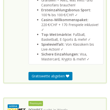
Granawin – Alles, was Wett- und
Casinofans brauchen!
Ersteinzahlungsbonus Sport:
100 % bis 100 €/CHF! ✓
Casino-Willkommenspaket:
220 €/CHF + 170 Freispiele inklusive!
✓
Top-Wettmärkte:
Fußball,
Basketball, E-Sports & mehr! ✓
Spielevielfalt:
Von Klassikern bis
Live-Action! ✓
Sichere Einzahlungen:
Visa,
Mastercard, Krypto & mehr! ✓
Gratiswette abgeben
Premium
online