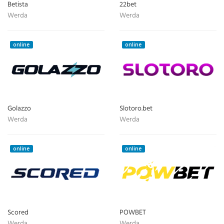
Betista
22bet
Werda
Werda
online
online
Golazzo
Slotoro.bet
Werda
Werda
online
online
Scored
POWBET
Werda
Werda