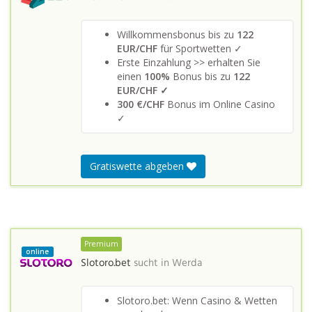
Willkommensbonus bis zu
122
EUR/CHF
für Sportwetten ✓
Erste Einzahlung >> erhalten Sie
einen
100%
Bonus bis zu
122
EUR/CHF ✓
300 €/CHF
Bonus im Online Casino
✓
Gratiswette abgeben
Premium
online
Slotoro.bet
sucht in
Werda
Slotoro.bet: Wenn Casino & Wetten