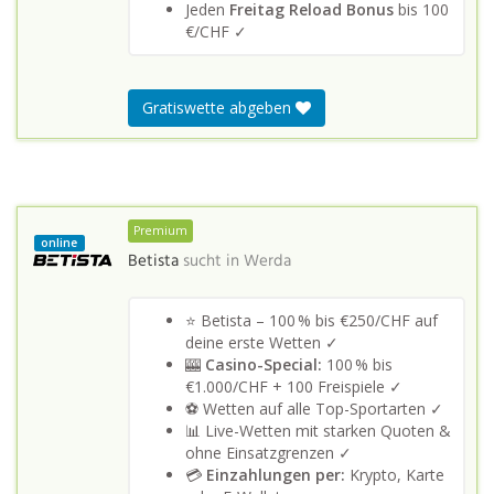
Jeden
Freitag Reload Bonus
bis 100
€/CHF ✓
Gratiswette abgeben
Premium
online
Betista
sucht in
Werda
⭐ Betista – 100 % bis €250/CHF auf
deine erste Wetten ✓
🎰
Casino-Special:
100 % bis
€1.000/CHF + 100 Freispiele ✓
⚽ Wetten auf alle Top-Sportarten ✓
📊 Live-Wetten mit starken Quoten &
ohne Einsatzgrenzen ✓
💳
Einzahlungen per:
Krypto, Karte