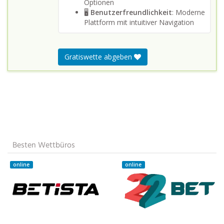
Optionen
🖥️
Benutzerfreundlichkeit
: Moderne
Plattform mit intuitiver Navigation
Gratiswette abgeben
Besten Wettbüros
online
online