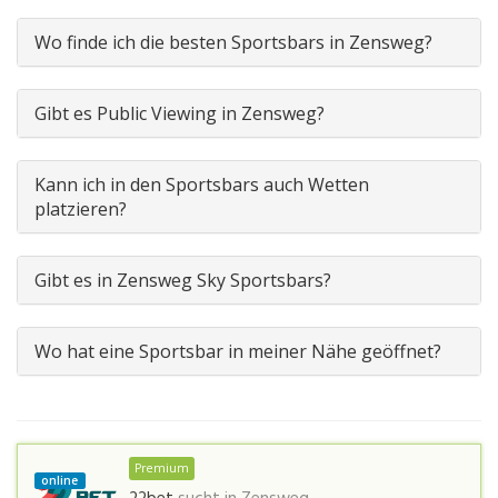
Wo finde ich die besten Sportsbars in Zensweg?
Gibt es Public Viewing in Zensweg?
Kann ich in den Sportsbars auch Wetten
platzieren?
Gibt es in Zensweg Sky Sportsbars?
Wo hat eine Sportsbar in meiner Nähe geöffnet?
Premium
online