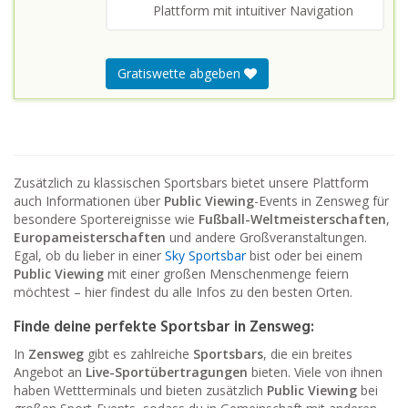
Plattform mit intuitiver Navigation
Gratiswette abgeben
Zusätzlich zu klassischen Sportsbars bietet unsere Plattform
auch Informationen über
Public Viewing
-Events in Zensweg für
besondere Sportereignisse wie
Fußball-Weltmeisterschaften
,
Europameisterschaften
und andere Großveranstaltungen.
Egal, ob du lieber in einer
Sky Sportsbar
bist oder bei einem
Public Viewing
mit einer großen Menschenmenge feiern
möchtest – hier findest du alle Infos zu den besten Orten.
Finde deine perfekte Sportsbar in Zensweg:
In
Zensweg
gibt es zahlreiche
Sportsbars
, die ein breites
Angebot an
Live-Sportübertragungen
bieten. Viele von ihnen
haben Wettterminals und bieten zusätzlich
Public Viewing
bei