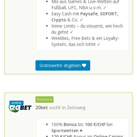
Mix aus Games & Live-Wetten auf
Fußball, UFC, NBA u. v. m. ✓
Easy Cash mit
Paysafe
,
SOFORT,
Crypto
& Co. ✓
Keine Limits – du steuerst, wie hoch
du gehst ✓
Weeklies, Free Bets & ein Loyalty-
System, das sich lohnt ✓
Gratiswette abgeben
Premium
online
20bet
sucht in
Zensweg
100%
Bonus
bis
100 €/CHF
bei
Sportwetten
♥
120 €/CHF
Bonus im
Online Casino