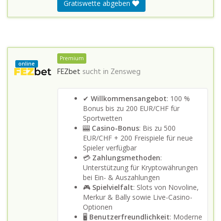
Gratiswette abgeben
Premium
online
FEZbet
sucht in
Zensweg
✔
Willkommensangebot
: 100 %
Bonus bis zu 200 EUR/CHF für
Sportwetten
🎰
Casino-Bonus
: Bis zu 500
EUR/CHF + 200 Freispiele für neue
Spieler verfügbar
💳
Zahlungsmethoden
:
Unterstützung für Kryptowährungen
bei Ein- & Auszahlungen
🎮
Spielvielfalt
: Slots von Novoline,
Merkur & Bally sowie Live-Casino-
Optionen
🖥️
Benutzerfreundlichkeit
: Moderne