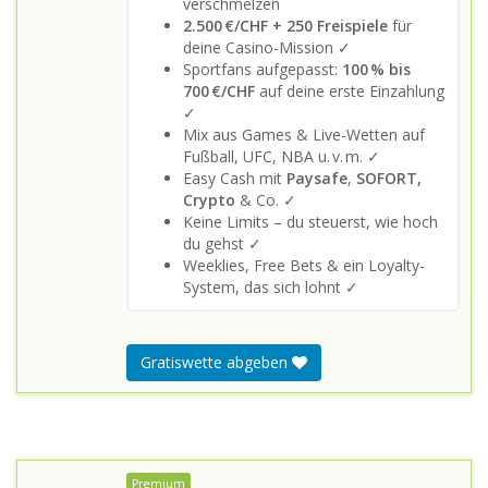
verschmelzen
2.500 €/CHF + 250 Freispiele
für
deine Casino-Mission ✓
Sportfans aufgepasst:
100 % bis
700 €/CHF
auf deine erste Einzahlung
✓
Mix aus Games & Live-Wetten auf
Fußball, UFC, NBA u. v. m. ✓
Easy Cash mit
Paysafe
,
SOFORT,
Crypto
& Co. ✓
Keine Limits – du steuerst, wie hoch
du gehst ✓
Weeklies, Free Bets & ein Loyalty-
System, das sich lohnt ✓
Gratiswette abgeben
Premium