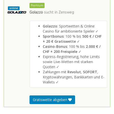
Premium
online
Golazzo
sucht in
Zensweg
Golazzo
: Sportwetten & Online
Casino für ambitionierte Spieler ✓
Sportbonus
: 100 % bis
500 € / CHF
+ 20 € Gratiswette
✓
Casino-Bonus
: 100 % bis
2.000 € /
CHF + 200 Freispiele
✓
Express-Registrierung, hohe Limits
sowie Live-Wetten mit starken
Quoten ✓
Zahlungen mit
Revolut
,
SOFORT
,
Kryptowährungen, Bankkarten und E-
Wallets ✓
Gratiswette abgeben