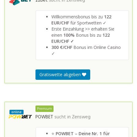
22bet
sucht in
Zensweg
Willkommensbonus bis zu
122
EUR/CHF
für Sportwetten ✓
Erste Einzahlung >> erhalten Sie
einen
100%
Bonus bis zu
122
EUR/CHF ✓
300 €/CHF
Bonus im Online Casino
✓
Gratiswette abgeben
Premium
online
POWBET
sucht in
Zensweg
⭐
POWBET – Deine Nr. 1 für