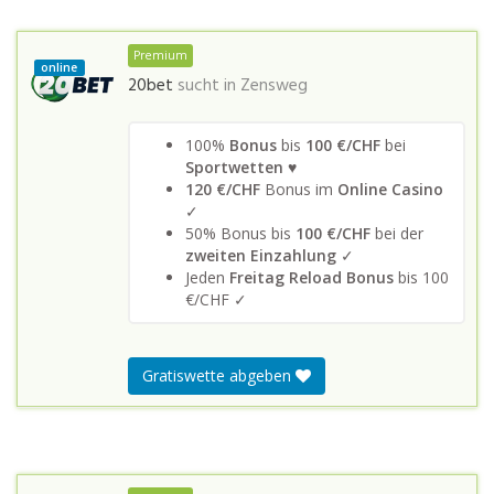
Premium
online
20bet
sucht in
Zensweg
100%
Bonus
bis
100 €/CHF
bei
Sportwetten
♥
120 €/CHF
Bonus im
Online Casino
✓
50% Bonus bis
100 €/CHF
bei der
zweiten Einzahlung
✓
Jeden
Freitag Reload Bonus
bis 100
€/CHF ✓
Gratiswette abgeben