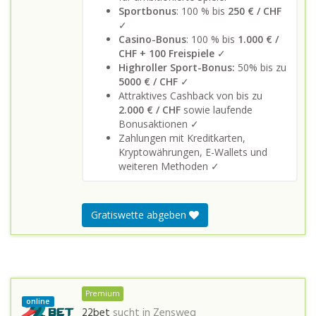
Sportbonus
: 100 % bis
250 € / CHF
✓
Casino-Bonus
: 100 % bis
1.000 € /
CHF + 100 Freispiele
✓
Highroller Sport-Bonus:
50% bis zu
5000 € / CHF
✓
Attraktives Cashback von bis zu
2.000 € / CHF
sowie laufende
Bonusaktionen ✓
Zahlungen mit Kreditkarten,
Kryptowährungen, E-Wallets und
weiteren Methoden ✓
Gratiswette abgeben
Premium
online
22bet
sucht in
Zensweg