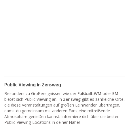
Public Viewing in Zensweg
Besonders zu Großereignissen wie der
Fußball-WM
oder
EM
bietet sich Public Viewing an. In
Zensweg
gibt es zahlreiche Orte,
die diese Veranstaltungen auf großen Leinwänden übertragen,
damit du gemeinsam mit anderen Fans eine mitreißende
Atmosphäre genießen kannst. Informiere dich über die besten
Public-Viewing-Locations in deiner Nähe!