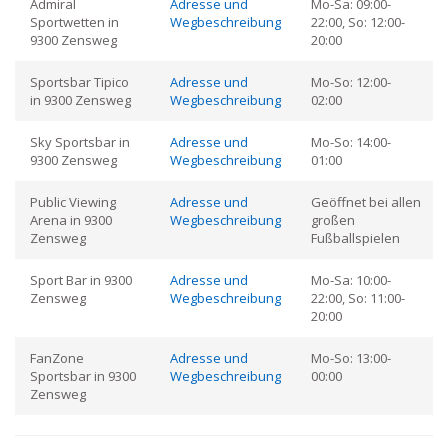
Admiral
Adresse und
Mo-Sa: 09:00-
Sportwetten in
Wegbeschreibung
22:00, So: 12:00-
9300 Zensweg
20:00
Sportsbar Tipico
Adresse und
Mo-So: 12:00-
in 9300 Zensweg
Wegbeschreibung
02:00
Sky Sportsbar in
Adresse und
Mo-So: 14:00-
9300 Zensweg
Wegbeschreibung
01:00
Public Viewing
Adresse und
Geöffnet bei allen
Arena in 9300
Wegbeschreibung
großen
Zensweg
Fußballspielen
Sport Bar in 9300
Adresse und
Mo-Sa: 10:00-
Zensweg
Wegbeschreibung
22:00, So: 11:00-
20:00
FanZone
Adresse und
Mo-So: 13:00-
Sportsbar in 9300
Wegbeschreibung
00:00
Zensweg