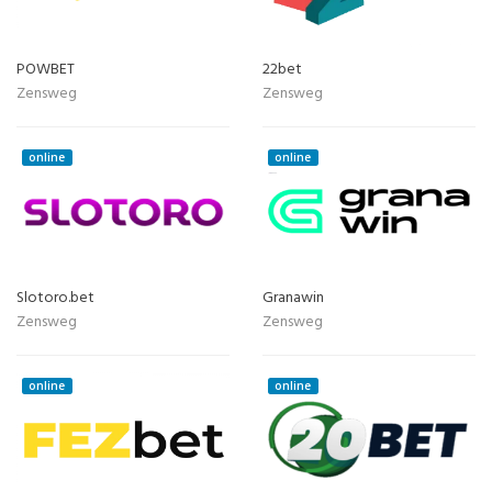
POWBET
22bet
Zensweg
Zensweg
online
online
Slotoro.bet
Granawin
Zensweg
Zensweg
online
online