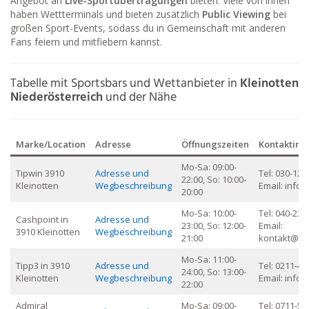
Angebot an
Live-Sportübertragungen
bieten. Viele von ihnen
haben Wettterminals und bieten zusätzlich
Public Viewing
bei
großen Sport-Events, sodass du in Gemeinschaft mit anderen
Fans feiern und mitfiebern kannst.
Tabelle mit Sportsbars und Wettanbieter in
Kleinotten
Niederösterreich
und der Nähe
Marke/Location
Adresse
Öffnungszeiten
Kontaktinf
Mo-Sa: 09:00-
Tipwin 3910
Adresse und
Tel: 030-123
22:00, So: 10:00-
Kleinotten
Wegbeschreibung
Email:
info@
20:00
Mo-Sa: 10:00-
Tel: 040-234
Cashpoint in
Adresse und
23:00, So: 12:00-
Email:
3910 Kleinotten
Wegbeschreibung
21:00
kontakt@cas
Mo-Sa: 11:00-
Tipp3 in 3910
Adresse und
Tel: 0211-45
24:00, So: 13:00-
Kleinotten
Wegbeschreibung
Email:
info@
22:00
Admiral
Mo-Sa: 09:00-
Tel: 0711-56