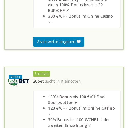
einen
100%
Bonus bis zu
122
EUR/CHF ✓
300 €/CHF
Bonus im Online Casino
✓
Gratiswette abgeben
Premium
online
20bet
sucht in
Kleinotten
100%
Bonus
bis
100 €/CHF
bei
Sportwetten
♥
120 €/CHF
Bonus im
Online Casino
✓
50% Bonus bis
100 €/CHF
bei der
zweiten Einzahlung
✓