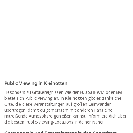
Public Viewing in Kleinotten
Besonders zu Großereignissen wie der
Fußball-WM
oder
EM
bietet sich Public Viewing an. In
Kleinotten
gibt es zahlreiche
Orte, die diese Veranstaltungen auf großen Leinwänden
übertragen, damit du gemeinsam mit anderen Fans eine
mitreißende Atmosphäre genießen kannst. Informiere dich über
die besten Public-Viewing-Locations in deiner Nähe!