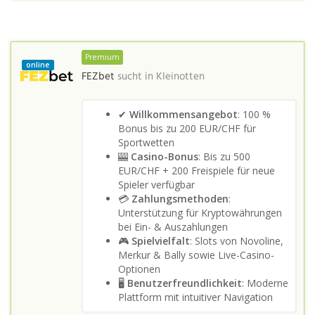
Premium
online
FEZbet
sucht in
Kleinotten
✔
Willkommensangebot
: 100 %
Bonus bis zu 200 EUR/CHF für
Sportwetten
🎰
Casino-Bonus
: Bis zu 500
EUR/CHF + 200 Freispiele für neue
Spieler verfügbar
💳
Zahlungsmethoden
:
Unterstützung für Kryptowährungen
bei Ein- & Auszahlungen
🎮
Spielvielfalt
: Slots von Novoline,
Merkur & Bally sowie Live-Casino-
Optionen
🖥️
Benutzerfreundlichkeit
: Moderne
Plattform mit intuitiver Navigation