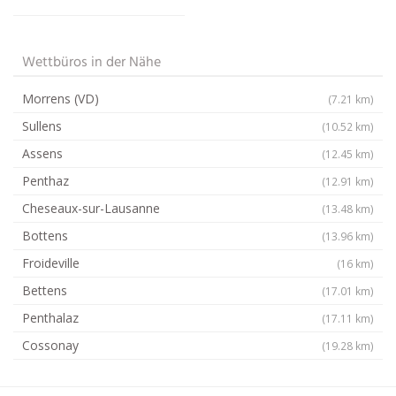
Wettbüros in der Nähe
Morrens (VD)
(7.21 km)
Sullens
(10.52 km)
Assens
(12.45 km)
Penthaz
(12.91 km)
Cheseaux-sur-Lausanne
(13.48 km)
Bottens
(13.96 km)
Froideville
(16 km)
Bettens
(17.01 km)
Penthalaz
(17.11 km)
Cossonay
(19.28 km)