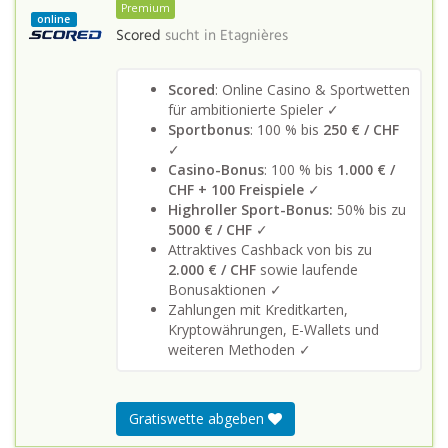
Premium
online
Scored
sucht in
Etagnières
Scored
: Online Casino & Sportwetten
für ambitionierte Spieler ✓
Sportbonus
: 100 % bis
250 € / CHF
✓
Casino-Bonus
: 100 % bis
1.000 € /
CHF + 100 Freispiele
✓
Highroller Sport-Bonus:
50% bis zu
5000 € / CHF
✓
Attraktives Cashback von bis zu
2.000 € / CHF
sowie laufende
Bonusaktionen ✓
Zahlungen mit Kreditkarten,
Kryptowährungen, E-Wallets und
weiteren Methoden ✓
Gratiswette abgeben