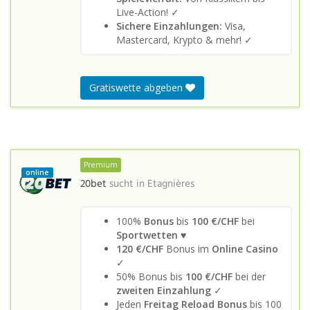
Live-Action! ✓
Sichere Einzahlungen:
Visa,
Mastercard, Krypto & mehr! ✓
Gratiswette abgeben
Premium
online
20bet
sucht in
Etagnières
100%
Bonus
bis
100 €/CHF
bei
Sportwetten
♥
120 €/CHF
Bonus im
Online Casino
✓
50% Bonus bis
100 €/CHF
bei der
zweiten Einzahlung
✓
Jeden
Freitag Reload Bonus
bis 100