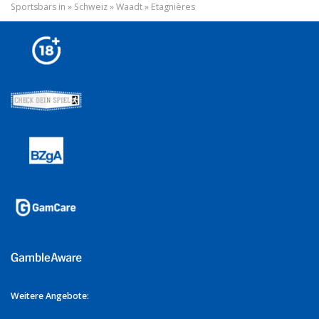
Sportsbars in
»
Schweiz
»
Waadt
»
Etagnières
Weitere Angebote: