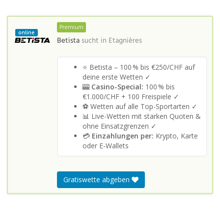
Premium
online
Betista
sucht in
Etagnières
⭐ Betista – 100 % bis €250/CHF auf
deine erste Wetten ✓
🎰
Casino-Special:
100 % bis
€1.000/CHF + 100 Freispiele ✓
⚽ Wetten auf alle Top-Sportarten ✓
📊 Live-Wetten mit starken Quoten &
ohne Einsatzgrenzen ✓
💳
Einzahlungen per:
Krypto, Karte
oder E-Wallets
Gratiswette abgeben