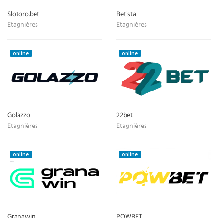
Slotoro.bet
Betista
Etagnières
Etagnières
online
online
Golazzo
22bet
Etagnières
Etagnières
online
online
Granawin
POWBET