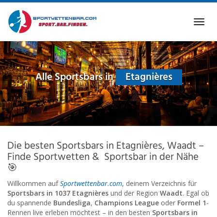
Skip
to
Toggl
main
navig
content
Alle Sportsbars in
Etagnières
Die besten Sportsbars in Etagnières, Waadt –
Finde Sportwetten & Sportsbar in der Nähe
🎯
Willkommen auf
Sportwettenbar.com
,
deinem Verzeichnis für
Sportsbars in 1037 Etagnières
und der Region
Waadt
. Egal ob
du spannende
Bundesliga
,
Champions League
oder
Formel 1
-
Rennen live erleben möchtest – in den besten
Sportsbars in