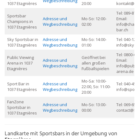
Wegbeschreibung
1037 Etagnières
20:00
kontakt@ad
Tel: 089-876
Sportsbar
Adresse und
Mo-So: 12:00-
Email:
Champions in
Wegbeschreibung
02:00
info@champ
1037 Etagnières
bar.ch
Sky Sportsbar in
Adresse und
Mo-So: 14:00-
Tel: 040-123
1037 Etagnières
Wegbeschreibung
01:00
info@skysp
Tel: 0800-65
Public Viewing
Geöffnet bei
Adresse und
Email:
Arena in 1037
allen großen
Wegbeschreibung
info@public
Etagnières
Fußballspielen
arena.de
Mo-Sa: 10:00-
Sport Bar in
Adresse und
Tel: 040-456
22:00, So: 11:00-
1037 Etagnières
Wegbeschreibung
info@sports
20:00
FanZone
Adresse und
Mo-So: 13:00-
Tel: 069-654
Sportsbar in
Wegbeschreibung
00:00
contact@fa
1037 Etagnières
Landkarte mit Sportsbars in der Umgebung von