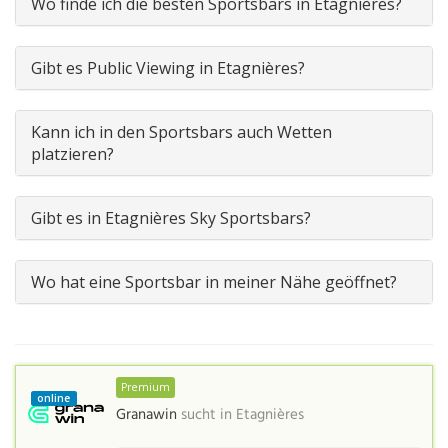
Wo finde ich die besten Sportsbars in Etagnières?
Gibt es Public Viewing in Etagnières?
Kann ich in den Sportsbars auch Wetten
platzieren?
Gibt es in Etagnières Sky Sportsbars?
Wo hat eine Sportsbar in meiner Nähe geöffnet?
Premium
online
Granawin
sucht in
Etagnières