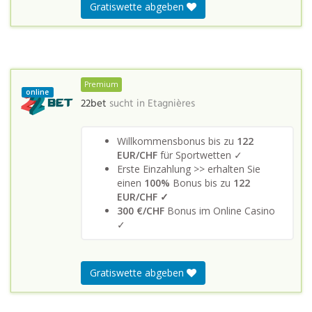
Gratiswette abgeben
Premium
online
22bet
sucht in
Etagnières
Willkommensbonus bis zu
122
EUR/CHF
für Sportwetten ✓
Erste Einzahlung >> erhalten Sie
einen
100%
Bonus bis zu
122
EUR/CHF ✓
300 €/CHF
Bonus im Online Casino
✓
Gratiswette abgeben