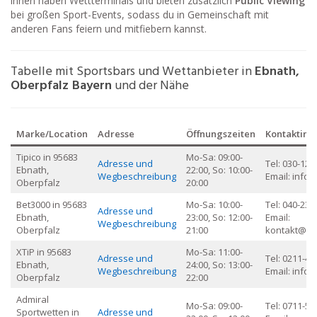
ihnen haben Wettterminals und bieten zusätzlich
Public Viewing
bei großen Sport-Events, sodass du in Gemeinschaft mit
anderen Fans feiern und mitfiebern kannst.
Tabelle mit Sportsbars und Wettanbieter in
Ebnath,
Oberpfalz
Bayern
und der Nähe
Marke/Location
Adresse
Öffnungszeiten
Kontaktinf
Tipico in 95683
Mo-Sa: 09:00-
Adresse und
Tel: 030-123
Ebnath,
22:00, So: 10:00-
Wegbeschreibung
Email:
info@
Oberpfalz
20:00
Bet3000 in 95683
Mo-Sa: 10:00-
Tel: 040-234
Adresse und
Ebnath,
23:00, So: 12:00-
Email:
Wegbeschreibung
Oberpfalz
21:00
kontakt@be
XTiP in 95683
Mo-Sa: 11:00-
Adresse und
Tel: 0211-45
Ebnath,
24:00, So: 13:00-
Wegbeschreibung
Email:
info@
Oberpfalz
22:00
Admiral
Mo-Sa: 09:00-
Tel: 0711-56
Sportwetten in
Adresse und