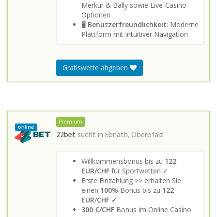
Merkur & Bally sowie Live-Casino-
Optionen
🖥️
Benutzerfreundlichkeit
: Moderne
Plattform mit intuitiver Navigation
Gratiswette abgeben
Premium
online
22bet
sucht in
Ebnath, Oberpfalz
Willkommensbonus bis zu
122
EUR/CHF
für Sportwetten ✓
Erste Einzahlung >> erhalten Sie
einen
100%
Bonus bis zu
122
EUR/CHF ✓
300 €/CHF
Bonus im Online Casino