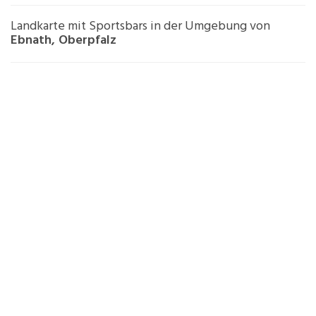
Landkarte mit Sportsbars in der Umgebung von
Ebnath, Oberpfalz