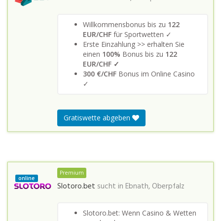
Willkommensbonus bis zu
122
EUR/CHF
für Sportwetten ✓
Erste Einzahlung >> erhalten Sie
einen
100%
Bonus bis zu
122
EUR/CHF ✓
300 €/CHF
Bonus im Online Casino
✓
Gratiswette abgeben
Premium
online
Slotoro.bet
sucht in
Ebnath, Oberpfalz
Slotoro.bet: Wenn Casino & Wetten