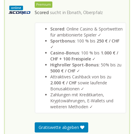
Premium
online
Scored
sucht in
Ebnath, Oberpfalz
Scored
: Online Casino & Sportwetten
für ambitionierte Spieler ✓
Sportbonus
: 100 % bis
250 € / CHF
✓
Casino-Bonus
: 100 % bis
1.000 € /
CHF + 100 Freispiele
✓
Highroller Sport-Bonus:
50% bis zu
5000 € / CHF
✓
Attraktives Cashback von bis zu
2.000 € / CHF
sowie laufende
Bonusaktionen ✓
Zahlungen mit Kreditkarten,
Kryptowährungen, E-Wallets und
weiteren Methoden ✓
Gratiswette abgeben