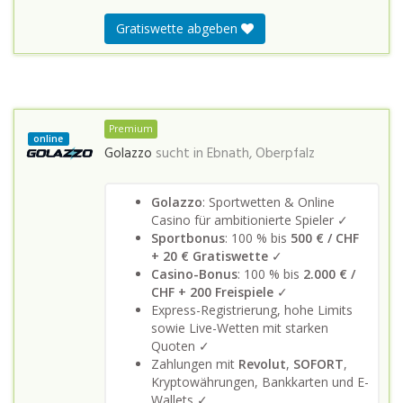
Gratiswette abgeben
Premium
online
Golazzo
sucht in
Ebnath, Oberpfalz
Golazzo
: Sportwetten & Online
Casino für ambitionierte Spieler ✓
Sportbonus
: 100 % bis
500 € / CHF
+ 20 € Gratiswette
✓
Casino-Bonus
: 100 % bis
2.000 € /
CHF + 200 Freispiele
✓
Express-Registrierung, hohe Limits
sowie Live-Wetten mit starken
Quoten ✓
Zahlungen mit
Revolut
,
SOFORT
,
Kryptowährungen, Bankkarten und E-
Wallets ✓