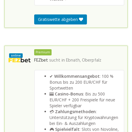
Gratiswette abgeben
Premium
online
FEZbet
sucht in
Ebnath, Oberpfalz
✔
Willkommensangebot
: 100 %
Bonus bis zu 200 EUR/CHF für
Sportwetten
🎰
Casino-Bonus
: Bis zu 500
EUR/CHF + 200 Freispiele für neue
Spieler verfügbar
💳
Zahlungsmethoden
:
Unterstützung für Kryptowährungen
bei Ein- & Auszahlungen
🎮
Spielvielfalt
: Slots von Novoline,