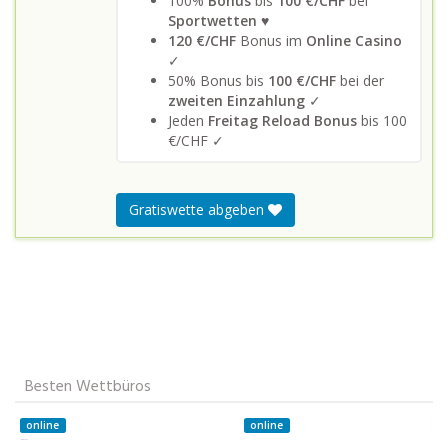
100%
Bonus
bis
100 €/CHF
bei
Sportwetten
♥
120 €/CHF
Bonus im
Online Casino
✓
50% Bonus bis
100 €/CHF
bei der
zweiten Einzahlung
✓
Jeden
Freitag Reload Bonus
bis 100
€/CHF ✓
Gratiswette abgeben
Besten Wettbüros
online
online