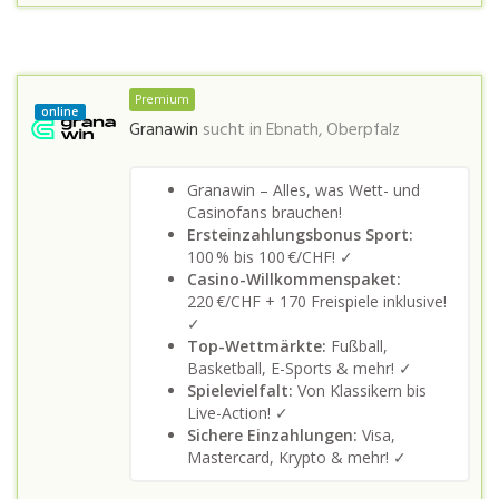
Premium
online
Granawin
sucht in
Ebnath, Oberpfalz
Granawin – Alles, was Wett- und
Casinofans brauchen!
Ersteinzahlungsbonus Sport:
100 % bis 100 €/CHF! ✓
Casino-Willkommenspaket:
220 €/CHF + 170 Freispiele inklusive!
✓
Top-Wettmärkte:
Fußball,
Basketball, E-Sports & mehr! ✓
Spielevielfalt:
Von Klassikern bis
Live-Action! ✓
Sichere Einzahlungen:
Visa,
Mastercard, Krypto & mehr! ✓