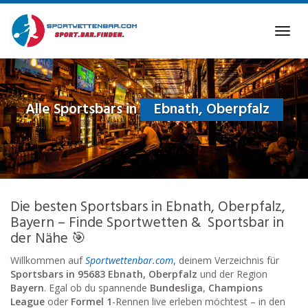
Skip
to
Toggl
main
navig
content
Alle Sportsbars in
Ebnath, Oberpfalz
Die besten Sportsbars in Ebnath, Oberpfalz,
Bayern – Finde Sportwetten & Sportsbar in
der Nähe 🎯
Willkommen auf
Sportwettenbar.com
,
deinem Verzeichnis für
Sportsbars in 95683 Ebnath, Oberpfalz
und der Region
Bayern
. Egal ob du spannende
Bundesliga
,
Champions
League
oder
Formel 1
-Rennen live erleben möchtest – in den