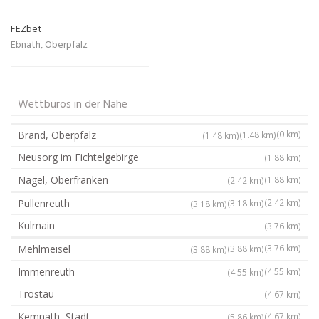
FEZbet
Ebnath, Oberpfalz
Wettbüros in der Nähe
Brand, Oberpfalz
(0 km)
(1.48 km)
(1.48 km)
Neusorg im Fichtelgebirge
(1.88 km)
Nagel, Oberfranken
(1.88 km)
(2.42 km)
Pullenreuth
(2.42 km)
(3.18 km)
(3.18 km)
Kulmain
(3.76 km)
Mehlmeisel
(3.76 km)
(3.88 km)
(3.88 km)
Immenreuth
(4.55 km)
(4.55 km)
Tröstau
(4.67 km)
Kemnath, Stadt
(4.67 km)
(5.86 km)