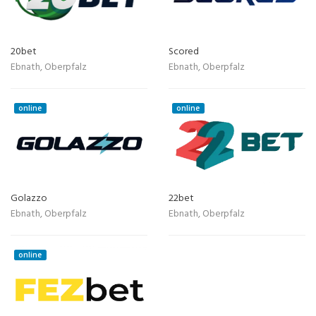
20bet
Scored
Ebnath, Oberpfalz
Ebnath, Oberpfalz
online
online
Golazzo
22bet
Ebnath, Oberpfalz
Ebnath, Oberpfalz
online