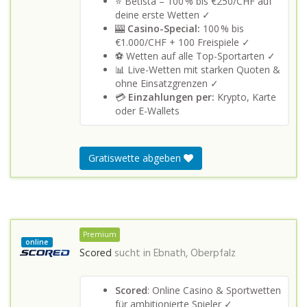
⭐ Betista – 100 % bis €250/CHF auf
deine erste Wetten ✓
🎰
Casino-Special:
100 % bis
€1.000/CHF + 100 Freispiele ✓
⚽ Wetten auf alle Top-Sportarten ✓
📊 Live-Wetten mit starken Quoten &
ohne Einsatzgrenzen ✓
💳
Einzahlungen per:
Krypto, Karte
oder E-Wallets
Gratiswette abgeben
Premium
online
Scored
sucht in
Ebnath, Oberpfalz
Scored
: Online Casino & Sportwetten
für ambitionierte Spieler ✓