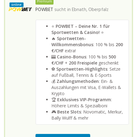
Premium
online
POWBET
sucht in
Ebnath, Oberpfalz
⭐
POWBET – Deine Nr. 1 für
Sportwetten & Casino!
⭐
🔥
Sportwetten-
Willkommensbonus
: 100 % bis
200
€/CHF
extra!
🎰
Casino-Bonus
: 100 % bis
500
€/CHF
+
200 Freispiele
geschenkt
⚽
Sportwetten-Highlights
: Setze
auf Fußball, Tennis & E-Sports
💰
Zahlungsmethoden
: Ein- &
Auszahlungen mit Visa, E-Wallets &
Krypto
🏆
Exklusives VIP-Programm
:
Höhere Limits & Spezialboni
🎮
Beste Slots
: Novomatic, Merkur,
Bally Wulff & mehr