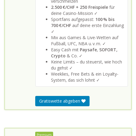
verschmelzen
2.500 €/CHF + 250 Freispiele
für
deine Casino-Mission ✓
Sportfans aufgepasst:
100 % bis
700 €/CHF
auf deine erste Einzahlung
✓
Mix aus Games & Live-Wetten auf
Fußball, UFC, NBA u. v. m. ✓
Easy Cash mit
Paysafe
,
SOFORT,
Crypto
& Co. ✓
Keine Limits – du steuerst, wie hoch
du gehst ✓
Weeklies, Free Bets & ein Loyalty-
System, das sich lohnt ✓
Gratiswette abgeben
Premium