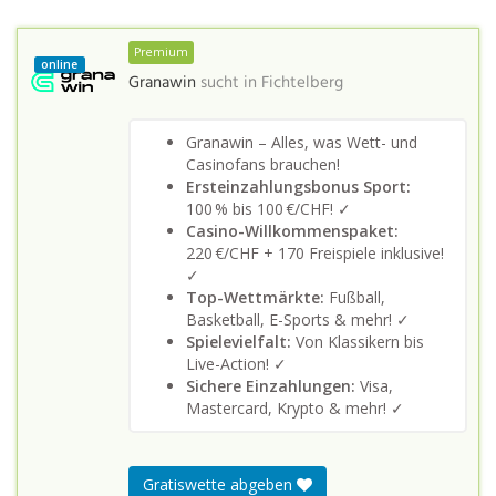
Premium
online
Granawin
sucht in
Fichtelberg
Granawin – Alles, was Wett- und
Casinofans brauchen!
Ersteinzahlungsbonus Sport:
100 % bis 100 €/CHF! ✓
Casino-Willkommenspaket:
220 €/CHF + 170 Freispiele inklusive!
✓
Top-Wettmärkte:
Fußball,
Basketball, E-Sports & mehr! ✓
Spielevielfalt:
Von Klassikern bis
Live-Action! ✓
Sichere Einzahlungen:
Visa,
Mastercard, Krypto & mehr! ✓
Gratiswette abgeben