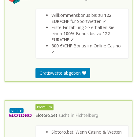
Willkommensbonus bis zu
122
EUR/CHF
für Sportwetten ✓
Erste Einzahlung >> erhalten Sie
einen
100%
Bonus bis zu
122
EUR/CHF ✓
300 €/CHF
Bonus im Online Casino
✓
Gratiswette abgeben
Premium
online
Slotoro.bet
sucht in
Fichtelberg
Slotoro.bet: Wenn Casino & Wetten