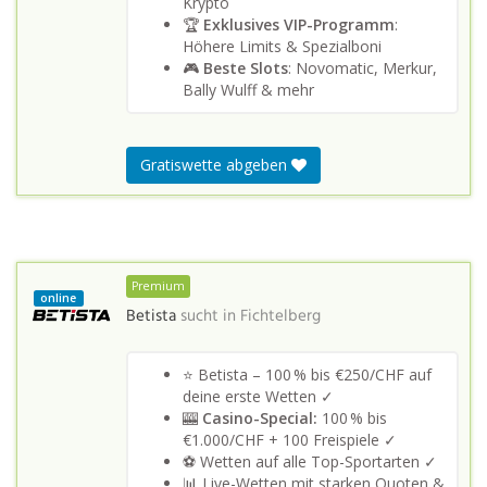
Krypto
🏆
Exklusives VIP-Programm
:
Höhere Limits & Spezialboni
🎮
Beste Slots
: Novomatic, Merkur,
Bally Wulff & mehr
Gratiswette abgeben
Premium
online
Betista
sucht in
Fichtelberg
⭐ Betista – 100 % bis €250/CHF auf
deine erste Wetten ✓
🎰
Casino-Special:
100 % bis
€1.000/CHF + 100 Freispiele ✓
⚽ Wetten auf alle Top-Sportarten ✓
📊 Live-Wetten mit starken Quoten &