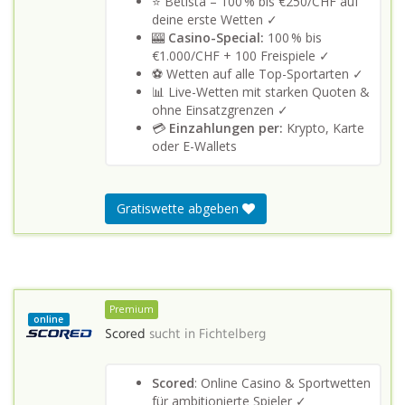
⭐ Betista – 100 % bis €250/CHF auf
deine erste Wetten ✓
🎰
Casino-Special:
100 % bis
€1.000/CHF + 100 Freispiele ✓
⚽ Wetten auf alle Top-Sportarten ✓
📊 Live-Wetten mit starken Quoten &
ohne Einsatzgrenzen ✓
💳
Einzahlungen per:
Krypto, Karte
oder E-Wallets
Gratiswette abgeben
Premium
online
Scored
sucht in
Fichtelberg
Scored
: Online Casino & Sportwetten
für ambitionierte Spieler ✓