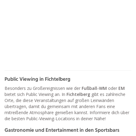
Public Viewing in Fichtelberg
Besonders zu Großereignissen wie der
Fußball-WM
oder
EM
bietet sich Public Viewing an. In
Fichtelberg
gibt es zahlreiche
Orte, die diese Veranstaltungen auf großen Leinwänden
übertragen, damit du gemeinsam mit anderen Fans eine
mitreißende Atmosphäre genießen kannst. Informiere dich über
die besten Public-Viewing-Locations in deiner Nähe!
Gastronomie und Entertainment in den Sportsbars