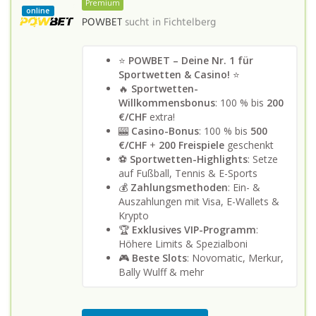
Premium
online
POWBET
sucht in
Fichtelberg
⭐
POWBET – Deine Nr. 1 für
Sportwetten & Casino!
⭐
🔥
Sportwetten-
Willkommensbonus
: 100 % bis
200
€/CHF
extra!
🎰
Casino-Bonus
: 100 % bis
500
€/CHF
+
200 Freispiele
geschenkt
⚽
Sportwetten-Highlights
: Setze
auf Fußball, Tennis & E-Sports
💰
Zahlungsmethoden
: Ein- &
Auszahlungen mit Visa, E-Wallets &
Krypto
🏆
Exklusives VIP-Programm
:
Höhere Limits & Spezialboni
🎮
Beste Slots
: Novomatic, Merkur,
Bally Wulff & mehr