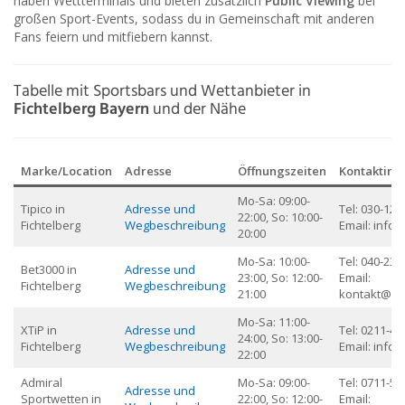
haben Wettterminals und bieten zusätzlich
Public Viewing
bei
großen Sport-Events, sodass du in Gemeinschaft mit anderen
Fans feiern und mitfiebern kannst.
Tabelle mit Sportsbars und Wettanbieter in
Fichtelberg
Bayern
und der Nähe
Marke/Location
Adresse
Öffnungszeiten
Kontaktinf
Mo-Sa: 09:00-
Tipico in
Adresse und
Tel: 030-123
22:00, So: 10:00-
Fichtelberg
Wegbeschreibung
Email:
info@
20:00
Mo-Sa: 10:00-
Tel: 040-234
Bet3000 in
Adresse und
23:00, So: 12:00-
Email:
Fichtelberg
Wegbeschreibung
21:00
kontakt@be
Mo-Sa: 11:00-
XTiP in
Adresse und
Tel: 0211-45
24:00, So: 13:00-
Fichtelberg
Wegbeschreibung
Email:
info@
22:00
Admiral
Mo-Sa: 09:00-
Tel: 0711-56
Adresse und
Sportwetten in
22:00, So: 12:00-
Email: