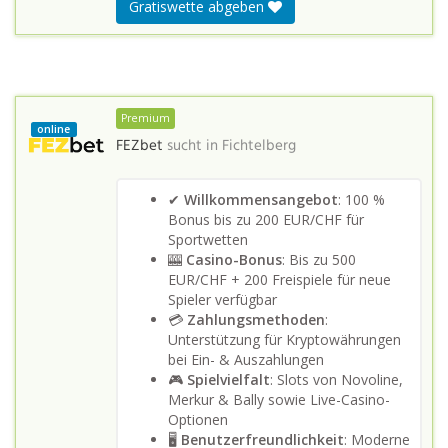
Gratiswette abgeben
Premium
online
FEZbet
sucht in
Fichtelberg
✔
Willkommensangebot
: 100 %
Bonus bis zu 200 EUR/CHF für
Sportwetten
🎰
Casino-Bonus
: Bis zu 500
EUR/CHF + 200 Freispiele für neue
Spieler verfügbar
💳
Zahlungsmethoden
:
Unterstützung für Kryptowährungen
bei Ein- & Auszahlungen
🎮
Spielvielfalt
: Slots von Novoline,
Merkur & Bally sowie Live-Casino-
Optionen
🖥️
Benutzerfreundlichkeit
: Moderne