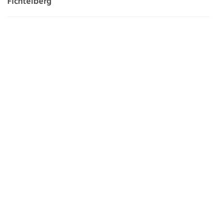
Fichtelberg