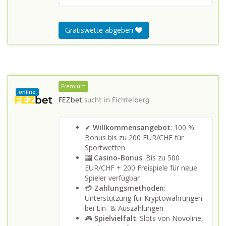
Gratiswette abgeben
Premium
online
FEZbet
sucht in
Fichtelberg
✔
Willkommensangebot
: 100 %
Bonus bis zu 200 EUR/CHF für
Sportwetten
🎰
Casino-Bonus
: Bis zu 500
EUR/CHF + 200 Freispiele für neue
Spieler verfügbar
💳
Zahlungsmethoden
:
Unterstützung für Kryptowährungen
bei Ein- & Auszahlungen
🎮
Spielvielfalt
: Slots von Novoline,