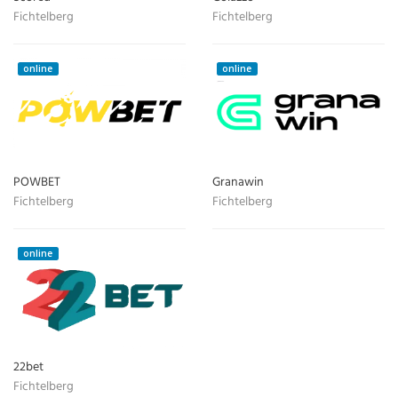
Fichtelberg
Fichtelberg
online
online
POWBET
Granawin
Fichtelberg
Fichtelberg
online
22bet
Fichtelberg