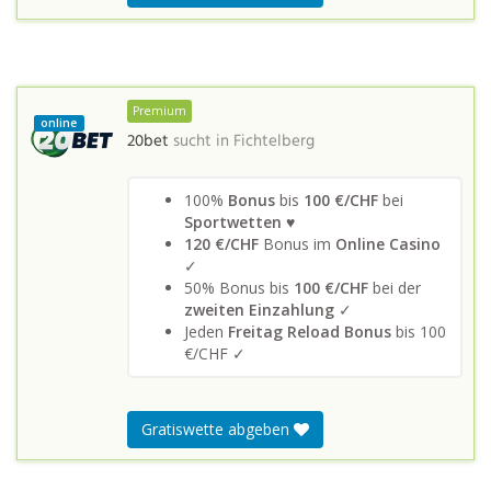
Premium
online
20bet
sucht in
Fichtelberg
100%
Bonus
bis
100 €/CHF
bei
Sportwetten
♥
120 €/CHF
Bonus im
Online Casino
✓
50% Bonus bis
100 €/CHF
bei der
zweiten Einzahlung
✓
Jeden
Freitag Reload Bonus
bis 100
€/CHF ✓
Gratiswette abgeben