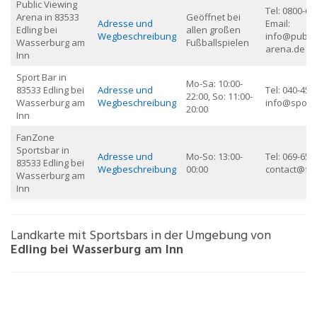
Public Viewing
Tel: 0800-65
Arena in 83533
Geöffnet bei
Adresse und
Email:
Edling bei
allen großen
Wegbeschreibung
info@public
Wasserburg am
Fußballspielen
arena.de
Inn
Sport Bar in
Mo-Sa: 10:00-
83533 Edling bei
Adresse und
Tel: 040-456
22:00, So: 11:00-
Wasserburg am
Wegbeschreibung
info@sport
20:00
Inn
FanZone
Sportsbar in
Adresse und
Mo-So: 13:00-
Tel: 069-654
83533 Edling bei
Wegbeschreibung
00:00
contact@fa
Wasserburg am
Inn
Landkarte mit Sportsbars in der Umgebung von
Edling bei Wasserburg am Inn