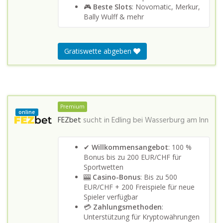
🎮
Beste Slots
: Novomatic, Merkur,
Bally Wulff & mehr
Gratiswette abgeben
Premium
online
FEZbet
sucht in
Edling bei Wasserburg am Inn
✔
Willkommensangebot
: 100 %
Bonus bis zu 200 EUR/CHF für
Sportwetten
🎰
Casino-Bonus
: Bis zu 500
EUR/CHF + 200 Freispiele für neue
Spieler verfügbar
💳
Zahlungsmethoden
:
Unterstützung für Kryptowährungen