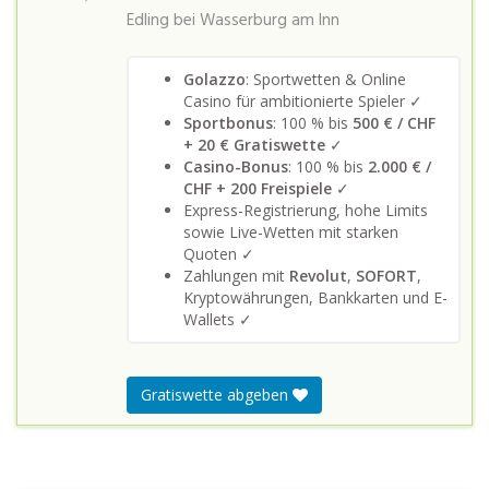
Edling bei Wasserburg am Inn
Golazzo
: Sportwetten & Online
Casino für ambitionierte Spieler ✓
Sportbonus
: 100 % bis
500 € / CHF
+ 20 € Gratiswette
✓
Casino-Bonus
: 100 % bis
2.000 € /
CHF + 200 Freispiele
✓
Express-Registrierung, hohe Limits
sowie Live-Wetten mit starken
Quoten ✓
Zahlungen mit
Revolut
,
SOFORT
,
Kryptowährungen, Bankkarten und E-
Wallets ✓
Gratiswette abgeben