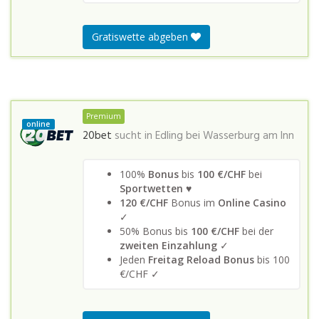
Gratiswette abgeben
Premium
online
20bet
sucht in
Edling bei Wasserburg am Inn
100%
Bonus
bis
100 €/CHF
bei
Sportwetten
♥
120 €/CHF
Bonus im
Online Casino
✓
50% Bonus bis
100 €/CHF
bei der
zweiten Einzahlung
✓
Jeden
Freitag Reload Bonus
bis 100
€/CHF ✓