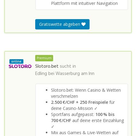
Plattform mit intuitiver Navigation
Gratiswette abgeben
Premium
online
Slotoro.bet
sucht in
Edling bei Wasserburg am Inn
Slotoro.bet: Wenn Casino & Wetten
verschmelzen
2.500 €/CHF + 250 Freispiele
für
deine Casino-Mission ✓
Sportfans aufgepasst:
100 % bis
700 €/CHF
auf deine erste Einzahlung
✓
Mix aus Games & Live-Wetten auf