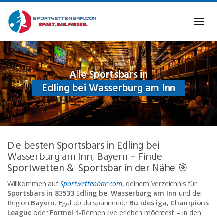
Skip
to
Toggl
main
navig
content
Alle Sportsbars in
Edling bei Wasserburg am Inn
Die besten Sportsbars in Edling bei
Wasserburg am Inn, Bayern – Finde
Sportwetten & Sportsbar in der Nähe 🎯
Willkommen auf
Sportwettenbar.com
,
deinem Verzeichnis für
Sportsbars in 83533 Edling bei Wasserburg am Inn
und der
Region
Bayern
. Egal ob du spannende
Bundesliga
,
Champions
League
oder
Formel 1
-Rennen live erleben möchtest – in den