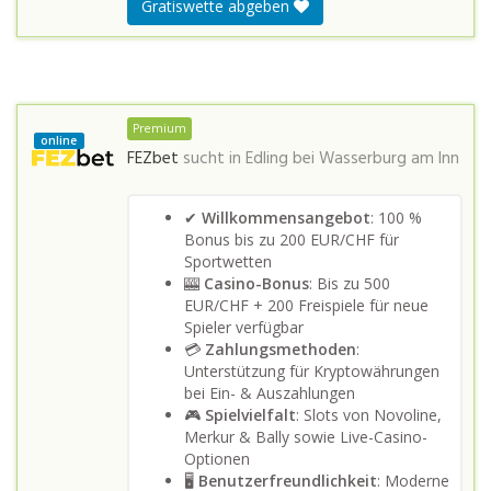
Gratiswette abgeben
Premium
online
FEZbet
sucht in
Edling bei Wasserburg am Inn
✔
Willkommensangebot
: 100 %
Bonus bis zu 200 EUR/CHF für
Sportwetten
🎰
Casino-Bonus
: Bis zu 500
EUR/CHF + 200 Freispiele für neue
Spieler verfügbar
💳
Zahlungsmethoden
:
Unterstützung für Kryptowährungen
bei Ein- & Auszahlungen
🎮
Spielvielfalt
: Slots von Novoline,
Merkur & Bally sowie Live-Casino-
Optionen
🖥️
Benutzerfreundlichkeit
: Moderne