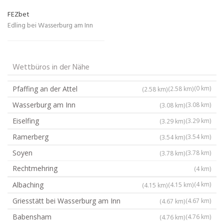
FEZbet
Edling bei Wasserburg am Inn
Wettbüros in der Nähe
Pfaffing an der Attel
(0 km)
(2.58 km)
(2.58 km)
Wasserburg am Inn
(3.08 km)
(3.08 km)
Eiselfing
(3.29 km)
(3.29 km)
Ramerberg
(3.54 km)
(3.54 km)
Soyen
(3.78 km)
(3.78 km)
Rechtmehring
(4 km)
Albaching
(4 km)
(4.15 km)
(4.15 km)
Griesstätt bei Wasserburg am Inn
(4.67 km)
(4.67 km)
Babensham
(4.76 km)
(4.76 km)