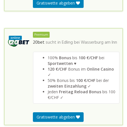
Gratiswette abgeben
Premium
online
20bet
sucht in
Edling bei Wasserburg am Inn
100%
Bonus
bis
100 €/CHF
bei
Sportwetten
♥
120 €/CHF
Bonus im
Online Casino
✓
50% Bonus bis
100 €/CHF
bei der
zweiten Einzahlung
✓
Jeden
Freitag Reload Bonus
bis 100
€/CHF ✓
Gratiswette abgeben