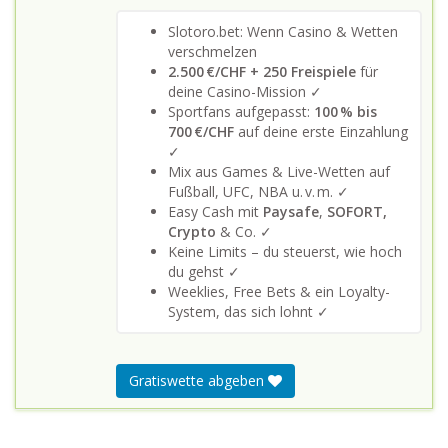
Slotoro.bet: Wenn Casino & Wetten
verschmelzen
2.500 €/CHF + 250 Freispiele
für
deine Casino-Mission ✓
Sportfans aufgepasst:
100 % bis
700 €/CHF
auf deine erste Einzahlung
✓
Mix aus Games & Live-Wetten auf
Fußball, UFC, NBA u. v. m. ✓
Easy Cash mit
Paysafe
,
SOFORT,
Crypto
& Co. ✓
Keine Limits – du steuerst, wie hoch
du gehst ✓
Weeklies, Free Bets & ein Loyalty-
System, das sich lohnt ✓
Gratiswette abgeben