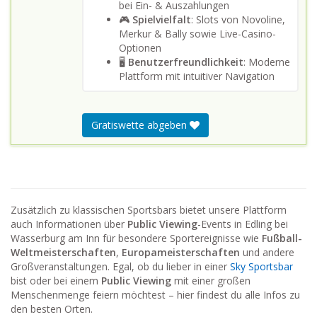
bei Ein- & Auszahlungen
🎮
Spielvielfalt
: Slots von Novoline,
Merkur & Bally sowie Live-Casino-
Optionen
🖥️
Benutzerfreundlichkeit
: Moderne
Plattform mit intuitiver Navigation
Gratiswette abgeben
Zusätzlich zu klassischen Sportsbars bietet unsere Plattform
auch Informationen über
Public Viewing
-Events in Edling bei
Wasserburg am Inn für besondere Sportereignisse wie
Fußball-
Weltmeisterschaften
,
Europameisterschaften
und andere
Großveranstaltungen. Egal, ob du lieber in einer
Sky Sportsbar
bist oder bei einem
Public Viewing
mit einer großen
Menschenmenge feiern möchtest – hier findest du alle Infos zu
den besten Orten.