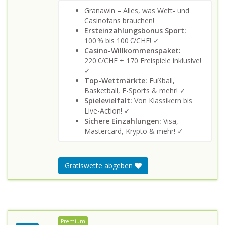
Granawin – Alles, was Wett- und
Casinofans brauchen!
Ersteinzahlungsbonus Sport:
100 % bis 100 €/CHF! ✓
Casino-Willkommenspaket:
220 €/CHF + 170 Freispiele inklusive!
✓
Top-Wettmärkte:
Fußball,
Basketball, E-Sports & mehr! ✓
Spielevielfalt:
Von Klassikern bis
Live-Action! ✓
Sichere Einzahlungen:
Visa,
Mastercard, Krypto & mehr! ✓
Gratiswette abgeben
Premium