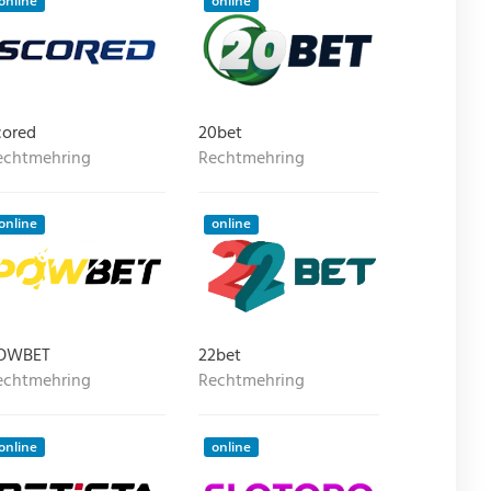
online
online
cored
20bet
echtmehring
Rechtmehring
online
online
OWBET
22bet
echtmehring
Rechtmehring
online
online