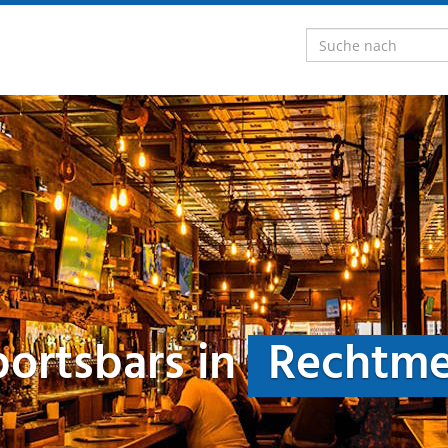
portsbars in
Rechtme