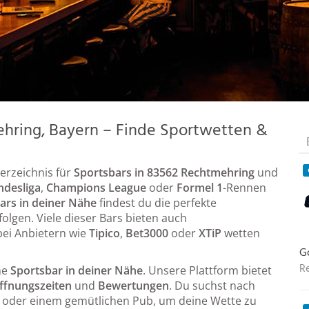
ehring, Bayern – Finde Sportwetten &
rzeichnis für
Sportsbars in 83562 Rechtmehring
und
ndesliga
,
Champions League
oder
Formel 1
-Rennen
ars in deiner Nähe
findest du die perfekte
olgen. Viele dieser Bars bieten auch
 bei Anbietern wie
Tipico
,
Bet3000
oder
XTiP
wetten
G
R
ne
Sportsbar in deiner Nähe
. Unsere Plattform bietet
ffnungszeiten
und
Bewertungen
. Du suchst nach
l oder einem gemütlichen Pub, um deine Wette zu