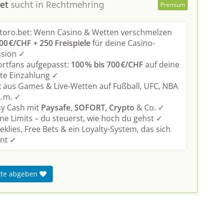
bet
sucht in
Rechtmehring
Premium
otoro.bet: Wenn Casino & Wetten verschmelzen
00 €/CHF + 250 Freispiele
für deine Casino-
ssion ✓
ortfans aufgepasst:
100 % bis 700 €/CHF
auf deine
te Einzahlung ✓
 aus Games & Live-Wetten auf Fußball, UFC, NBA
v. m. ✓
sy Cash mit
Paysafe
,
SOFORT, Crypto
& Co. ✓
ne Limits – du steuerst, wie hoch du gehst ✓
klies, Free Bets & ein Loyalty-System, das sich
hnt ✓
tte abgeben