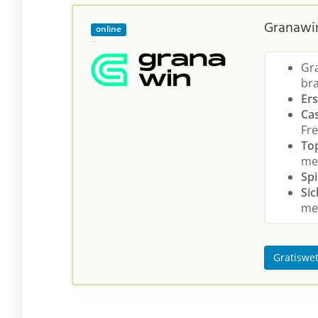
Granawi
online
Gra
br
Er
Ca
Fre
To
me
Spi
Sic
me
Gratiswe