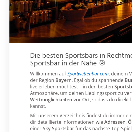
Die besten Sportsbars in Rechtm
Sportsbar in der Nähe 🎯
Willkommen auf
Sportwettenbar.com
,
deinem Ve
der Region
Bayern
. Egal ob du spannende
Bu
live erleben möchtest – in den besten
Sportsb
Atmosphäre, um deinen Lieblingssport zu verf
Wettmöglichkeiten vor Ort
, sodass du direkt
kannst.
Mit unserem Verzeichnis findest du immer ei
dir detaillierte Informationen wie
Adressen
,
Ö
einer
Sky Sportsbar
für das nächste Top-Spie