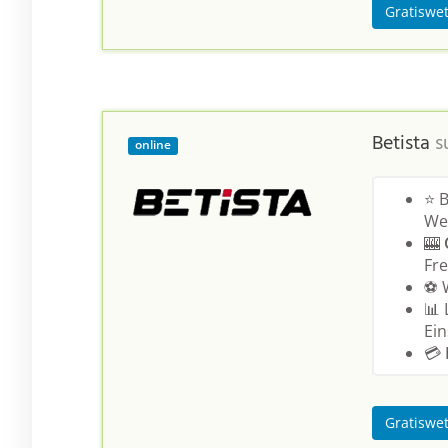
Gratiswe
Betista
s
online
⭐ B
We
🎰
Fre
⚽ W
📊 
Ei
💳
Gratiswe