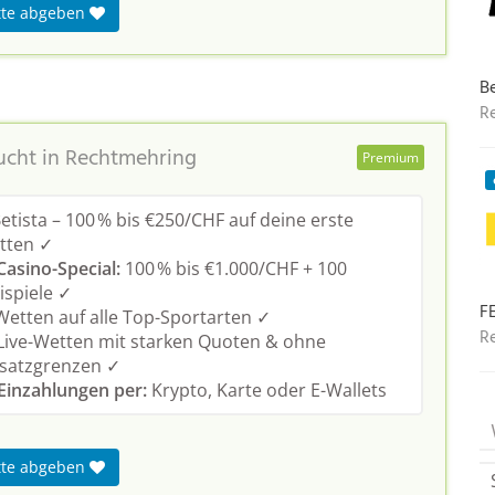
tte abgeben
Be
R
ucht in
Rechtmehring
Premium
etista – 100 % bis €250/CHF auf deine erste
tten ✓
Casino-Special:
100 % bis €1.000/CHF + 100
ispiele ✓
F
etten auf alle Top-Sportarten ✓
R
Live-Wetten mit starken Quoten & ohne
nsatzgrenzen ✓
Einzahlungen per:
Krypto, Karte oder E-Wallets
tte abgeben