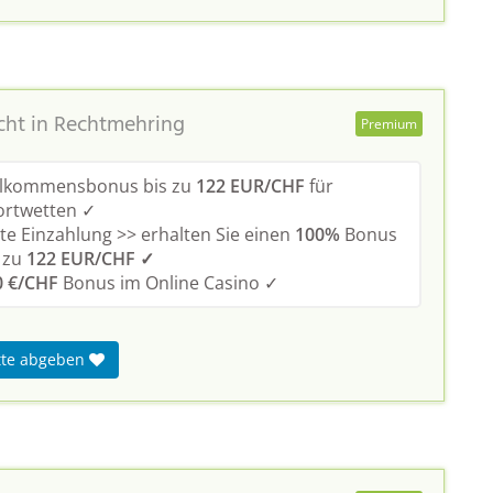
cht in
Rechtmehring
Premium
llkommensbonus bis zu
122 EUR/CHF
für
ortwetten ✓
te Einzahlung >> erhalten Sie einen
100%
Bonus
 zu
122 EUR/CHF ✓
0 €/CHF
Bonus im Online Casino ✓
tte abgeben