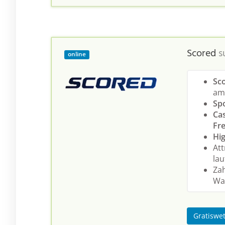
Scored
s
online
Sc
amb
Sp
Ca
Fre
Hig
Att
la
Zah
Wa
Gratiswe