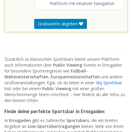
Plattform mit intuitiver Navigation
Gratiswette abgeben
Zusätzlich zu klassischen Sportsbars bietet unsere Plattform
auch Informationen über
Public Viewing
-Events in Ernsgaden
für besondere Sportereignisse wie
Fußball-
Weltmeisterschaften
,
Europameisterschaften
und andere
Großveranstaltungen. Egal, ob du lieber in einer
Sky Sportsbar
bist oder bei einem
Public Viewing
mit einer großen
Menschenmenge feiern möchtest – hier findest du alle Infos zu
den besten Orten.
Finde deine perfekte Sportsbar in Ernsgaden:
In
Ernsgaden
gibt es zahlreiche
Sportsbars
, die ein breites
Angebot an
Live-Sportübertragungen
bieten. Viele von ihnen