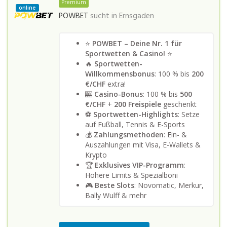
Premium
online
POWBET
sucht in
Ernsgaden
⭐
POWBET – Deine Nr. 1 für
Sportwetten & Casino!
⭐
🔥
Sportwetten-
Willkommensbonus
: 100 % bis
200
€/CHF
extra!
🎰
Casino-Bonus
: 100 % bis
500
€/CHF
+
200 Freispiele
geschenkt
⚽
Sportwetten-Highlights
: Setze
auf Fußball, Tennis & E-Sports
💰
Zahlungsmethoden
: Ein- &
Auszahlungen mit Visa, E-Wallets &
Krypto
🏆
Exklusives VIP-Programm
:
Höhere Limits & Spezialboni
🎮
Beste Slots
: Novomatic, Merkur,
Bally Wulff & mehr