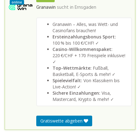
online
Granawin
sucht in
Ernsgaden
Granawin – Alles, was Wett- und
Casinofans brauchen!
Ersteinzahlungsbonus Sport:
100 % bis 100 €/CHF! ✓
Casino-Willkommenspaket:
220 €/CHF + 170 Freispiele inklusive!
✓
Top-Wettmärkte:
Fußball,
Basketball, E-Sports & mehr! ✓
Spielevielfalt:
Von Klassikern bis
Live-Action! ✓
Sichere Einzahlungen:
Visa,
Mastercard, Krypto & mehr! ✓
Gratiswette abgeben