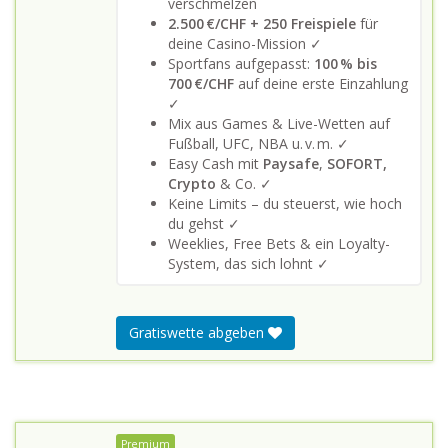
verschmelzen
2.500 €/CHF + 250 Freispiele
für
deine Casino-Mission ✓
Sportfans aufgepasst:
100 % bis
700 €/CHF
auf deine erste Einzahlung
✓
Mix aus Games & Live-Wetten auf
Fußball, UFC, NBA u. v. m. ✓
Easy Cash mit
Paysafe
,
SOFORT,
Crypto
& Co. ✓
Keine Limits – du steuerst, wie hoch
du gehst ✓
Weeklies, Free Bets & ein Loyalty-
System, das sich lohnt ✓
Gratiswette abgeben
Premium