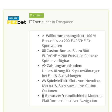
Premium
online
FEZbet
sucht in
Ernsgaden
✔
Willkommensangebot
: 100 %
Bonus bis zu 200 EUR/CHF für
Sportwetten
🎰
Casino-Bonus
: Bis zu 500
EUR/CHF + 200 Freispiele für neue
Spieler verfügbar
💳
Zahlungsmethoden
:
Unterstützung für Kryptowährungen
bei Ein- & Auszahlungen
🎮
Spielvielfalt
: Slots von Novoline,
Merkur & Bally sowie Live-Casino-
Optionen
🖥️
Benutzerfreundlichkeit
: Moderne
Plattform mit intuitiver Navigation