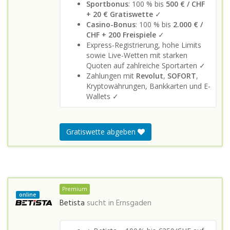
Sportbonus
: 100 % bis
500 € / CHF
+ 20 € Gratiswette
✓
Casino-Bonus
: 100 % bis
2.000 € /
CHF + 200 Freispiele
✓
Express-Registrierung, hohe Limits
sowie Live-Wetten mit starken
Quoten auf zahlreiche Sportarten ✓
Zahlungen mit
Revolut
,
SOFORT
,
Kryptowährungen, Bankkarten und E-
Wallets ✓
Gratiswette abgeben
Premium
online
Betista
sucht in
Ernsgaden