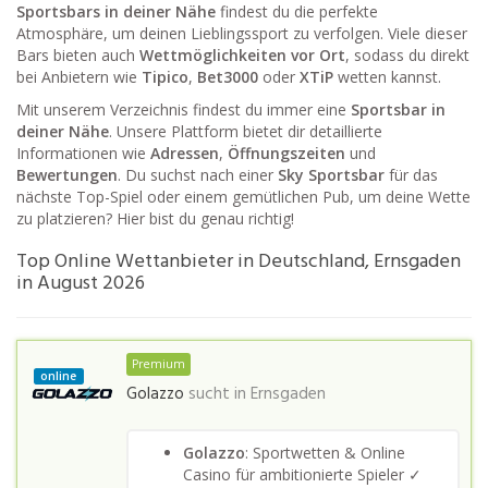
Sportsbars in deiner Nähe
findest du die perfekte
Atmosphäre, um deinen Lieblingssport zu verfolgen. Viele dieser
Bars bieten auch
Wettmöglichkeiten vor Ort
, sodass du direkt
bei Anbietern wie
Tipico
,
Bet3000
oder
XTiP
wetten kannst.
Mit unserem Verzeichnis findest du immer eine
Sportsbar in
deiner Nähe
. Unsere Plattform bietet dir detaillierte
Informationen wie
Adressen
,
Öffnungszeiten
und
Bewertungen
. Du suchst nach einer
Sky Sportsbar
für das
nächste Top-Spiel oder einem gemütlichen Pub, um deine Wette
zu platzieren? Hier bist du genau richtig!
Top Online Wettanbieter in Deutschland, Ernsgaden
in August 2026
Premium
online
Golazzo
sucht in
Ernsgaden
Golazzo
: Sportwetten & Online
Casino für ambitionierte Spieler ✓