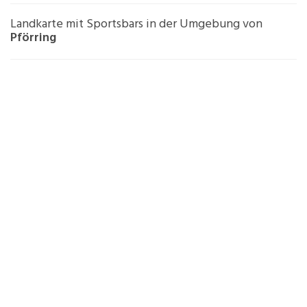
Landkarte mit Sportsbars in der Umgebung von
Pförring