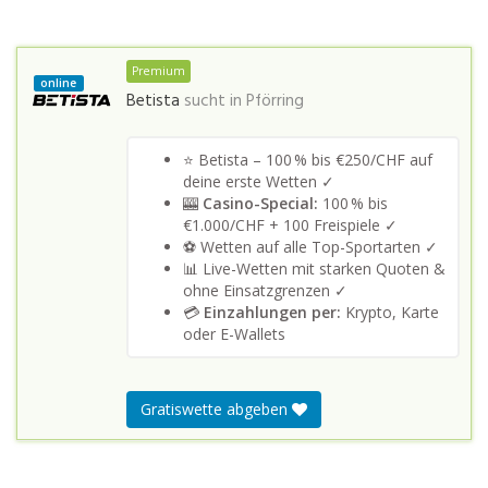
Premium
online
Betista
sucht in
Pförring
⭐ Betista – 100 % bis €250/CHF auf
deine erste Wetten ✓
🎰
Casino-Special:
100 % bis
€1.000/CHF + 100 Freispiele ✓
⚽ Wetten auf alle Top-Sportarten ✓
📊 Live-Wetten mit starken Quoten &
ohne Einsatzgrenzen ✓
💳
Einzahlungen per:
Krypto, Karte
oder E-Wallets
Gratiswette abgeben