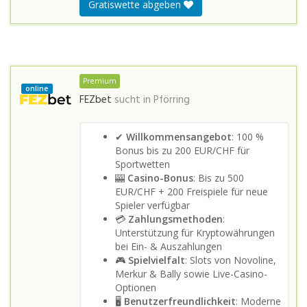
Gratiswette abgeben
Premium
online
FEZbet
sucht in
Pförring
✔
Willkommensangebot
: 100 %
Bonus bis zu 200 EUR/CHF für
Sportwetten
🎰
Casino-Bonus
: Bis zu 500
EUR/CHF + 200 Freispiele für neue
Spieler verfügbar
💳
Zahlungsmethoden
:
Unterstützung für Kryptowährungen
bei Ein- & Auszahlungen
🎮
Spielvielfalt
: Slots von Novoline,
Merkur & Bally sowie Live-Casino-
Optionen
🖥️
Benutzerfreundlichkeit
: Moderne