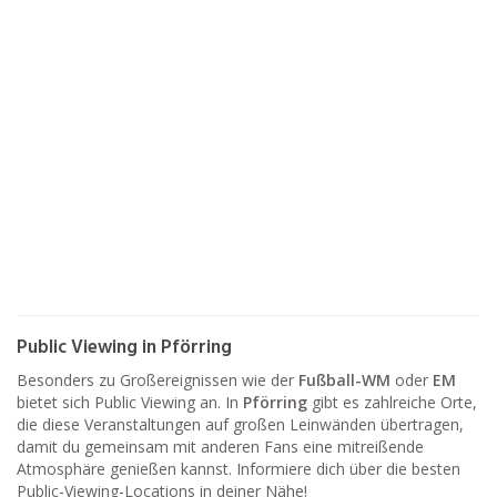
Public Viewing in Pförring
Besonders zu Großereignissen wie der
Fußball-WM
oder
EM
bietet sich Public Viewing an. In
Pförring
gibt es zahlreiche Orte,
die diese Veranstaltungen auf großen Leinwänden übertragen,
damit du gemeinsam mit anderen Fans eine mitreißende
Atmosphäre genießen kannst. Informiere dich über die besten
Public-Viewing-Locations in deiner Nähe!