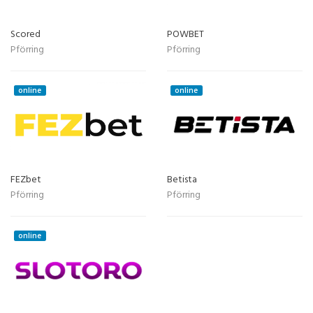
Scored
POWBET
Pförring
Pförring
online
online
FEZbet
Betista
Pförring
Pförring
online