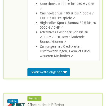
Sportbonus
: 100 % bis
250 € / CHF
✓
Casino-Bonus
: 100 % bis
1.000 € /
CHF + 100 Freispiele
✓
Highroller Sport-Bonus:
50% bis zu
5000 € / CHF
✓
Attraktives Cashback von bis zu
2.000 € / CHF
sowie laufende
Bonusaktionen ✓
Zahlungen mit Kreditkarten,
Kryptowährungen, E-Wallets und
weiteren Methoden ✓
Gratiswette abgeben
Premium
online
22bet
sucht in
Pförring