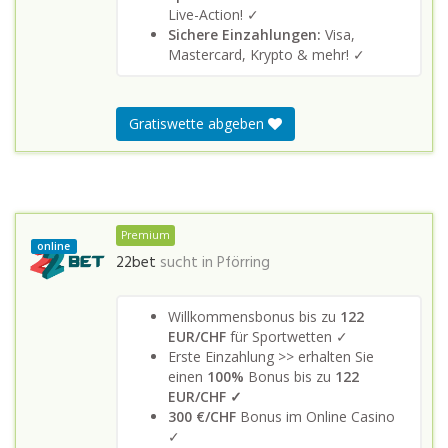
Live-Action! ✓
Sichere Einzahlungen:
Visa,
Mastercard, Krypto & mehr! ✓
Gratiswette abgeben
Premium
online
22bet
sucht in
Pförring
Willkommensbonus bis zu
122
EUR/CHF
für Sportwetten ✓
Erste Einzahlung >> erhalten Sie
einen
100%
Bonus bis zu
122
EUR/CHF ✓
300 €/CHF
Bonus im Online Casino
✓