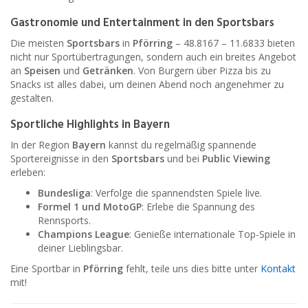
Gastronomie und Entertainment in den Sportsbars
Die meisten
Sportsbars
in
Pförring
– 48.8167 – 11.6833 bieten
nicht nur Sportübertragungen, sondern auch ein breites Angebot
an
Speisen
und
Getränken
. Von Burgern über Pizza bis zu
Snacks ist alles dabei, um deinen Abend noch angenehmer zu
gestalten.
Sportliche Highlights in Bayern
In der Region
Bayern
kannst du regelmäßig spannende
Sportereignisse in den
Sportsbars
und bei
Public Viewing
erleben:
Bundesliga
: Verfolge die spannendsten Spiele live.
Formel 1 und MotoGP
: Erlebe die Spannung des
Rennsports.
Champions League
: Genieße internationale Top-Spiele in
deiner Lieblingsbar.
Eine Sportbar in
Pförring
fehlt, teile uns dies bitte unter
Kontakt
mit!