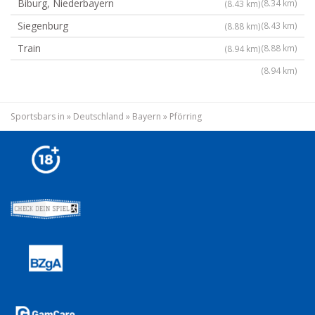
Biburg, Niederbayern
(8.34 km)
(8.43 km)
Siegenburg
(8.43 km)
(8.88 km)
Train
(8.88 km)
(8.94 km)
(8.94 km)
Sportsbars in
»
Deutschland
»
Bayern
»
Pförring