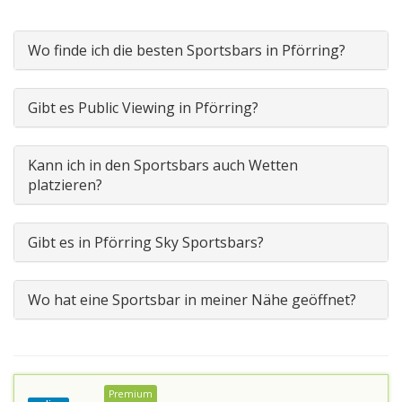
Wo finde ich die besten Sportsbars in Pförring?
Gibt es Public Viewing in Pförring?
Kann ich in den Sportsbars auch Wetten
platzieren?
Gibt es in Pförring Sky Sportsbars?
Wo hat eine Sportsbar in meiner Nähe geöffnet?
Premium