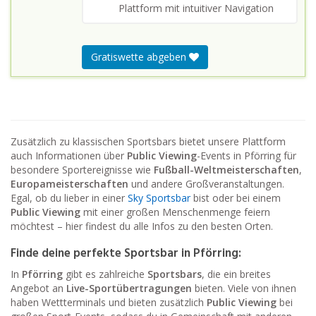
Plattform mit intuitiver Navigation
Gratiswette abgeben
Zusätzlich zu klassischen Sportsbars bietet unsere Plattform
auch Informationen über
Public Viewing
-Events in Pförring für
besondere Sportereignisse wie
Fußball-Weltmeisterschaften
,
Europameisterschaften
und andere Großveranstaltungen.
Egal, ob du lieber in einer
Sky Sportsbar
bist oder bei einem
Public Viewing
mit einer großen Menschenmenge feiern
möchtest – hier findest du alle Infos zu den besten Orten.
Finde deine perfekte Sportsbar in Pförring:
In
Pförring
gibt es zahlreiche
Sportsbars
, die ein breites
Angebot an
Live-Sportübertragungen
bieten. Viele von ihnen
haben Wettterminals und bieten zusätzlich
Public Viewing
bei