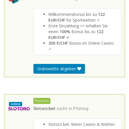
Willkommensbonus bis zu
122
EUR/CHF
für Sportwetten ✓
Erste Einzahlung >> erhalten Sie
einen
100%
Bonus bis zu
122
EUR/CHF ✓
300 €/CHF
Bonus im Online Casino
✓
Gratiswette abgeben
Premium
online
Slotoro.bet
sucht in
Pförring
Slotoro.bet: Wenn Casino & Wetten