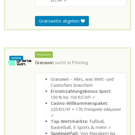
€/CHF ✓
Gratiswette abgeben
Premium
online
Granawin
sucht in
Pförring
Granawin – Alles, was Wett- und
Casinofans brauchen!
Ersteinzahlungsbonus Sport:
100 % bis 100 €/CHF! ✓
Casino-Willkommenspaket:
220 €/CHF + 170 Freispiele inklusive!
✓
Top-Wettmärkte:
Fußball,
Basketball, E-Sports & mehr! ✓
Spielevielfalt:
Von Klassikern bis