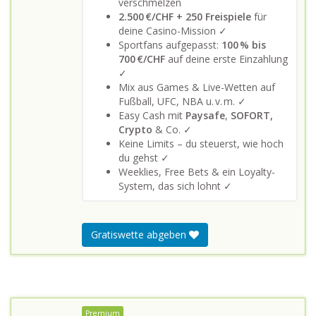
verschmelzen
2.500 €/CHF + 250 Freispiele
für
deine Casino-Mission ✓
Sportfans aufgepasst:
100 % bis
700 €/CHF
auf deine erste Einzahlung
✓
Mix aus Games & Live-Wetten auf
Fußball, UFC, NBA u. v. m. ✓
Easy Cash mit
Paysafe
,
SOFORT,
Crypto
& Co. ✓
Keine Limits – du steuerst, wie hoch
du gehst ✓
Weeklies, Free Bets & ein Loyalty-
System, das sich lohnt ✓
Gratiswette abgeben
Premium