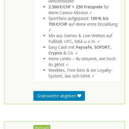
verschmelzen
2.500 €/CHF + 250 Freispiele
für
deine Casino-Mission ✓
Sportfans aufgepasst:
100 % bis
700 €/CHF
auf deine erste Einzahlung
✓
Mix aus Games & Live-Wetten auf
Fußball, UFC, NBA u. v. m. ✓
Easy Cash mit
Paysafe
,
SOFORT,
Crypto
& Co. ✓
Keine Limits – du steuerst, wie hoch
du gehst ✓
Weeklies, Free Bets & ein Loyalty-
System, das sich lohnt ✓
Gratiswette abgeben
Premium