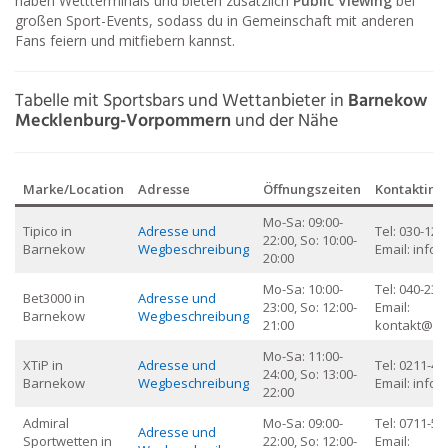
haben Wettterminals und bieten zusätzlich
Public Viewing
bei
großen Sport-Events, sodass du in Gemeinschaft mit anderen
Fans feiern und mitfiebern kannst.
Tabelle mit Sportsbars und Wettanbieter in
Barnekow
Mecklenburg-Vorpommern
und der Nähe
Marke/Location
Adresse
Öffnungszeiten
Kontaktinf
Mo-Sa: 09:00-
Tipico in
Adresse und
Tel: 030-123
22:00, So: 10:00-
Barnekow
Wegbeschreibung
Email:
info@
20:00
Mo-Sa: 10:00-
Tel: 040-234
Bet3000 in
Adresse und
23:00, So: 12:00-
Email:
Barnekow
Wegbeschreibung
21:00
kontakt@be
Mo-Sa: 11:00-
XTiP in
Adresse und
Tel: 0211-45
24:00, So: 13:00-
Barnekow
Wegbeschreibung
Email:
info@
22:00
Admiral
Mo-Sa: 09:00-
Tel: 0711-56
Adresse und
Sportwetten in
22:00, So: 12:00-
Email: