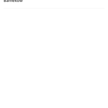
Barnekow