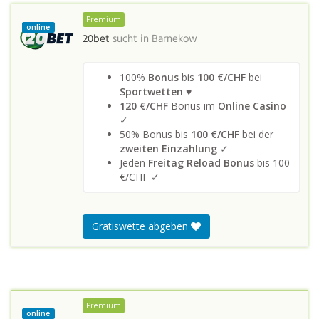
Premium
online
20bet
sucht in
Barnekow
100%
Bonus
bis
100 €/CHF
bei
Sportwetten
♥
120 €/CHF
Bonus im
Online Casino
✓
50% Bonus bis
100 €/CHF
bei der
zweiten Einzahlung
✓
Jeden
Freitag Reload Bonus
bis 100
€/CHF ✓
Gratiswette abgeben
Premium
online