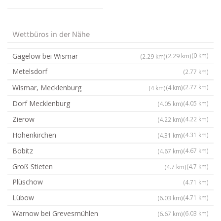
Wettbüros in der Nähe
Gägelow bei Wismar
(0 km)
(2.29 km)
(2.29 km)
Metelsdorf
(2.77 km)
Wismar, Mecklenburg
(2.77 km)
(4 km)
(4 km)
Dorf Mecklenburg
(4.05 km)
(4.05 km)
Zierow
(4.22 km)
(4.22 km)
Hohenkirchen
(4.31 km)
(4.31 km)
Bobitz
(4.67 km)
(4.67 km)
Groß Stieten
(4.7 km)
(4.7 km)
Plüschow
(4.71 km)
Lübow
(4.71 km)
(6.03 km)
Warnow bei Grevesmühlen
(6.03 km)
(6.67 km)