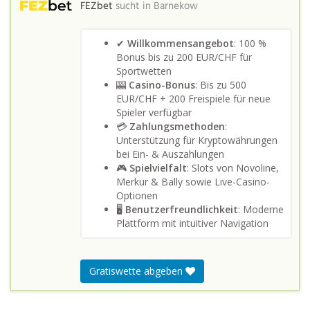
FEZbet
sucht in
Barnekow
✔
Willkommensangebot
: 100 %
Bonus bis zu 200 EUR/CHF für
Sportwetten
🎰
Casino-Bonus
: Bis zu 500
EUR/CHF + 200 Freispiele für neue
Spieler verfügbar
💳
Zahlungsmethoden
:
Unterstützung für Kryptowährungen
bei Ein- & Auszahlungen
🎮
Spielvielfalt
: Slots von Novoline,
Merkur & Bally sowie Live-Casino-
Optionen
🖥️
Benutzerfreundlichkeit
: Moderne
Plattform mit intuitiver Navigation
Gratiswette abgeben