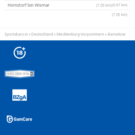
Hornstorf bei Wismar
(6.67 km)
(7.05 km)
(7.05 km)
Sportsbars in
»
Deutschland
»
Mecklenburg-Vorpommern
»
Barnekow