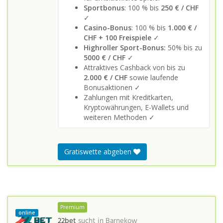
Sportbonus
: 100 % bis
250 € / CHF
✓
Casino-Bonus
: 100 % bis
1.000 € /
CHF + 100 Freispiele
✓
Highroller Sport-Bonus:
50% bis zu
5000 € / CHF
✓
Attraktives Cashback von bis zu
2.000 € / CHF
sowie laufende
Bonusaktionen ✓
Zahlungen mit Kreditkarten,
Kryptowährungen, E-Wallets und
weiteren Methoden ✓
Gratiswette abgeben
Premium
online
22bet
sucht in
Barnekow