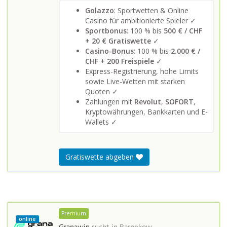
Golazzo
: Sportwetten & Online
Casino für ambitionierte Spieler ✓
Sportbonus
: 100 % bis
500 € / CHF
+ 20 € Gratiswette
✓
Casino-Bonus
: 100 % bis
2.000 € /
CHF + 200 Freispiele
✓
Express-Registrierung, hohe Limits
sowie Live-Wetten mit starken
Quoten ✓
Zahlungen mit
Revolut
,
SOFORT
,
Kryptowährungen, Bankkarten und E-
Wallets ✓
Gratiswette abgeben
Premium
online