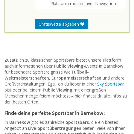
Plattform mit intuitiver Navigation
Gratiswette abgeben
Zusätzlich zu klassischen Sportsbars bietet unsere Plattform
auch Informationen über
Public Viewing
-Events in Barnekow
für besondere Sportereignisse wie
Fußball-
Weltmeisterschaften
,
Europameisterschaften
und andere
Großveranstaltungen. Egal, ob du lieber in einer
Sky Sportsbar
bist oder bei einem
Public Viewing
mit einer großen
Menschenmenge feiern möchtest – hier findest du alle Infos zu
den besten Orten.
Finde deine perfekte Sportsbar in Barnekow:
In
Barnekow
gibt es zahlreiche
Sportsbars
, die ein breites
Angebot an
Live-Sportübertragungen
bieten. Viele von ihnen