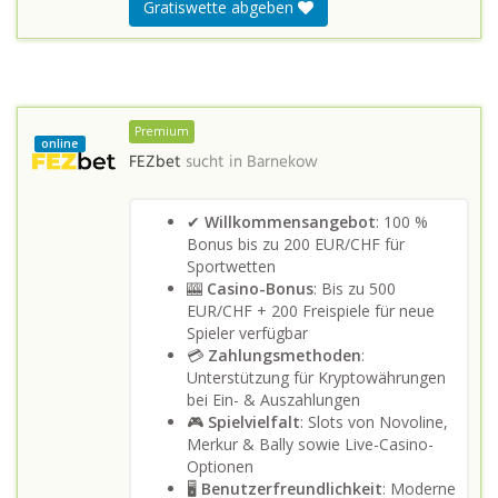
Gratiswette abgeben
Premium
online
FEZbet
sucht in
Barnekow
✔
Willkommensangebot
: 100 %
Bonus bis zu 200 EUR/CHF für
Sportwetten
🎰
Casino-Bonus
: Bis zu 500
EUR/CHF + 200 Freispiele für neue
Spieler verfügbar
💳
Zahlungsmethoden
:
Unterstützung für Kryptowährungen
bei Ein- & Auszahlungen
🎮
Spielvielfalt
: Slots von Novoline,
Merkur & Bally sowie Live-Casino-
Optionen
🖥️
Benutzerfreundlichkeit
: Moderne