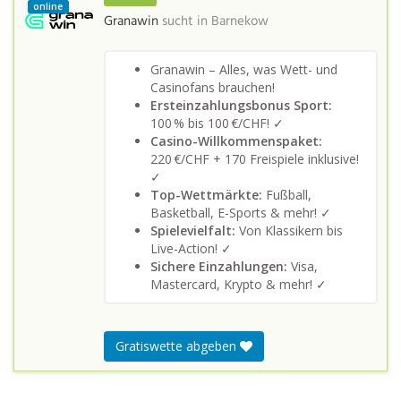
online
Granawin
sucht in
Barnekow
Granawin – Alles, was Wett- und
Casinofans brauchen!
Ersteinzahlungsbonus Sport:
100 % bis 100 €/CHF! ✓
Casino-Willkommenspaket:
220 €/CHF + 170 Freispiele inklusive!
✓
Top-Wettmärkte:
Fußball,
Basketball, E-Sports & mehr! ✓
Spielevielfalt:
Von Klassikern bis
Live-Action! ✓
Sichere Einzahlungen:
Visa,
Mastercard, Krypto & mehr! ✓
Gratiswette abgeben