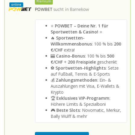
Premium
online
POWBET
sucht in
Barnekow
⭐
POWBET – Deine Nr. 1 für
Sportwetten & Casino!
⭐
🔥
Sportwetten-
Willkommensbonus
: 100 % bis
200
€/CHF
extra!
🎰
Casino-Bonus
: 100 % bis
500
€/CHF
+
200 Freispiele
geschenkt
⚽
Sportwetten-Highlights
: Setze
auf Fußball, Tennis & E-Sports
💰
Zahlungsmethoden
: Ein- &
Auszahlungen mit Visa, E-Wallets &
Krypto
🏆
Exklusives VIP-Programm
:
Höhere Limits & Spezialboni
🎮
Beste Slots
: Novomatic, Merkur,
Bally Wulff & mehr