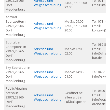
23972,23966
Adresse und
Tel: 0211-45
24:00, So: 13:00-
Dorf
Wegbeschreibung
Email:
info@
22:00
Mecklenburg
Admiral
Sportwetten in
Mo-Sa: 09:00-
Tel: 0711-56
Adresse und
23972,23966
22:00, So: 12:00-
Email:
Wegbeschreibung
Dorf
20:00
kontakt@ad
Mecklenburg
Sportsbar
Tel: 089-876
Champions in
Adresse und
Mo-So: 12:00-
Email:
23972,23966
Wegbeschreibung
02:00
info@champ
Dorf
bar.de
Mecklenburg
Sky Sportsbar in
23972,23966
Adresse und
Mo-So: 14:00-
Tel: 040-123
Dorf
Wegbeschreibung
01:00
info@skysp
Mecklenburg
Public Viewing
Tel: 0800-65
Arena in
Geöffnet bei
Adresse und
Email:
23972,23966
allen großen
Wegbeschreibung
info@public
Dorf
Fußballspielen
arena.de
Mecklenburg