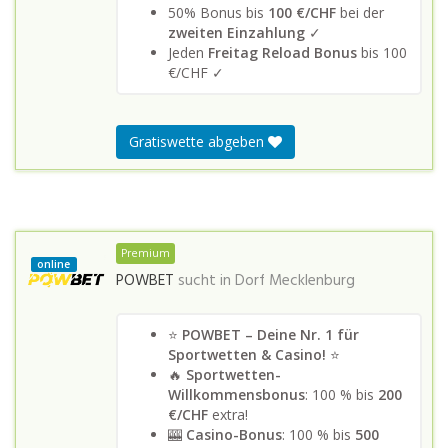
50% Bonus bis
100 €/CHF
bei der
zweiten Einzahlung
✓
Jeden
Freitag Reload Bonus
bis 100
€/CHF ✓
Gratiswette abgeben
Premium
online
POWBET
sucht in
Dorf Mecklenburg
⭐
POWBET – Deine Nr. 1 für
Sportwetten & Casino!
⭐
🔥
Sportwetten-
Willkommensbonus
: 100 % bis
200
€/CHF
extra!
🎰
Casino-Bonus
: 100 % bis
500