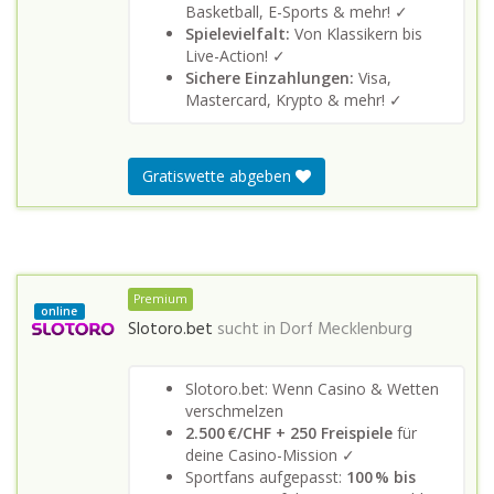
Basketball, E-Sports & mehr! ✓
Spielevielfalt:
Von Klassikern bis
Live-Action! ✓
Sichere Einzahlungen:
Visa,
Mastercard, Krypto & mehr! ✓
Gratiswette abgeben
Premium
online
Slotoro.bet
sucht in
Dorf Mecklenburg
Slotoro.bet: Wenn Casino & Wetten
verschmelzen
2.500 €/CHF + 250 Freispiele
für
deine Casino-Mission ✓
Sportfans aufgepasst:
100 % bis