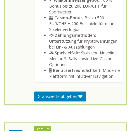
✔
Willkommensangebot
: 100 %
Bonus bis zu 200 EUR/CHF für
Sportwetten
🎰
Casino-Bonus
: Bis zu 500
EUR/CHF + 200 Freispiele für neue
Spieler verfügbar
💳
Zahlungsmethoden
:
Unterstützung für Kryptowährungen
bei Ein- & Auszahlungen
🎮
Spielvielfalt
: Slots von Novoline,
Merkur & Bally sowie Live-Casino-
Optionen
🖥️
Benutzerfreundlichkeit
: Moderne
Plattform mit intuitiver Navigation
Gratiswette abgeben
Premium