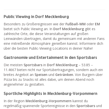
Public Viewing in Dorf Mecklenburg
Besonders zu Großereignissen wie der
Fußball-WM
oder
EM
bietet sich Public Viewing an. In
Dorf Mecklenburg
gibt es
zahlreiche Orte, die diese Veranstaltungen auf großen
Leinwänden übertragen, damit du gemeinsam mit anderen Fans
eine mitreißende Atmosphäre genießen kannst. Informiere dich
über die besten Public-Viewing-Locations in deiner Nähe!
Gastronomie und Entertainment in den Sportsbars
Die meisten
Sportsbars
in
Dorf Mecklenburg
– 53.85 –
11.4667 bieten nicht nur Sportübertragungen, sondern auch ein
breites Angebot an
Speisen
und
Getränken
. Von Burgern über
Pizza bis zu Snacks ist alles dabei, um deinen Abend noch
angenehmer zu gestalten.
Sportliche Highlights in Mecklenburg-Vorpommern
In der Region
Mecklenburg-Vorpommern
kannst du
regelmäßig spannende Sportereignisse in den
Sportsbars
und