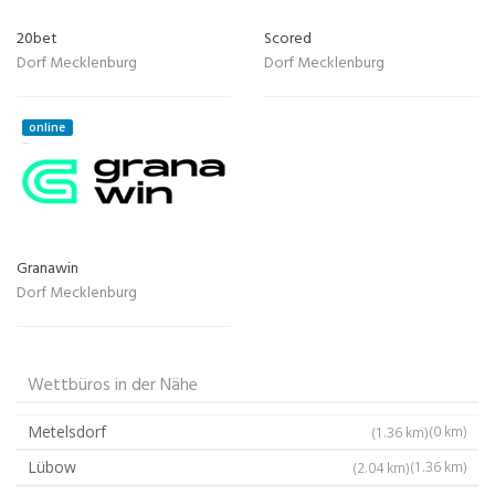
20bet
Scored
Dorf Mecklenburg
Dorf Mecklenburg
online
Granawin
Dorf Mecklenburg
Wettbüros in der Nähe
Metelsdorf
(0 km)
(1.36 km)
Lübow
(1.36 km)
(2.04 km)