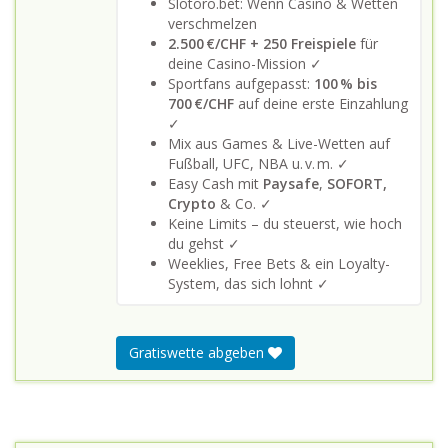
Slotoro.bet: Wenn Casino & Wetten
verschmelzen
2.500 €/CHF + 250 Freispiele
für
deine Casino-Mission ✓
Sportfans aufgepasst:
100 % bis
700 €/CHF
auf deine erste Einzahlung
✓
Mix aus Games & Live-Wetten auf
Fußball, UFC, NBA u. v. m. ✓
Easy Cash mit
Paysafe
,
SOFORT,
Crypto
& Co. ✓
Keine Limits – du steuerst, wie hoch
du gehst ✓
Weeklies, Free Bets & ein Loyalty-
System, das sich lohnt ✓
Gratiswette abgeben