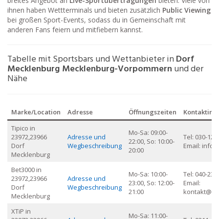
breites Angebot an
Live-Sportübertragungen
bieten. Viele von
ihnen haben Wettterminals und bieten zusätzlich
Public Viewing
bei großen Sport-Events, sodass du in Gemeinschaft mit
anderen Fans feiern und mitfiebern kannst.
Tabelle mit Sportsbars und Wettanbieter in
Dorf
Mecklenburg
Mecklenburg-Vorpommern
und der
Nähe
Marke/Location
Adresse
Öffnungszeiten
Kontaktinf
Tipico in
Mo-Sa: 09:00-
23972,23966
Adresse und
Tel: 030-123
22:00, So: 10:00-
Dorf
Wegbeschreibung
Email:
info@
20:00
Mecklenburg
Bet3000 in
Mo-Sa: 10:00-
Tel: 040-234
23972,23966
Adresse und
23:00, So: 12:00-
Email:
Dorf
Wegbeschreibung
21:00
kontakt@be
Mecklenburg
XTiP in
Mo-Sa: 11:00-