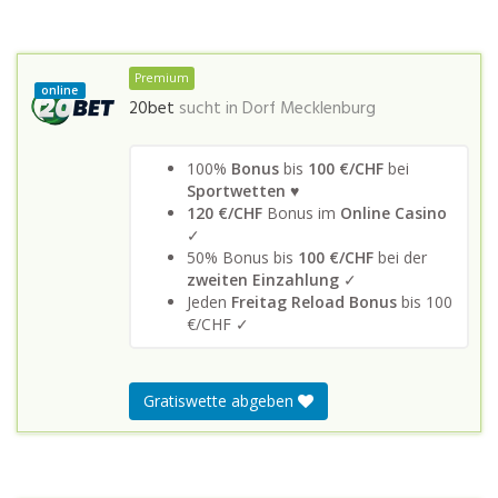
Premium
online
20bet
sucht in
Dorf Mecklenburg
100%
Bonus
bis
100 €/CHF
bei
Sportwetten
♥
120 €/CHF
Bonus im
Online Casino
✓
50% Bonus bis
100 €/CHF
bei der
zweiten Einzahlung
✓
Jeden
Freitag Reload Bonus
bis 100
€/CHF ✓
Gratiswette abgeben