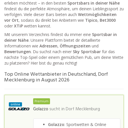
erleben möchtest – in den besten
Sportsbars in deiner Nähe
findest du die perfekte Atmosphäre, um deinen Lieblingssport zu
verfolgen. Viele dieser Bars bieten auch
Wettmöglichkeiten
vor Ort
, sodass du direkt bei Anbietern wie
Tipico
,
Bet3000
oder
XTiP
wetten kannst.
Mit unserem Verzeichnis findest du immer eine
Sportsbar in
deiner Nähe
. Unsere Plattform bietet dir detaillierte
Informationen wie
Adressen
,
Öffnungszeiten
und
Bewertungen
. Du suchst nach einer
Sky Sportsbar
für das
nächste Top-Spiel oder einem gemütlichen Pub, um deine Wette
zu platzieren? Hier bist du genau richtig!
Top Online Wettanbieter in Deutschland, Dorf
Mecklenburg in August 2026
Premium
online
Golazzo
sucht in
Dorf Mecklenburg
Golazzo
: Sportwetten & Online