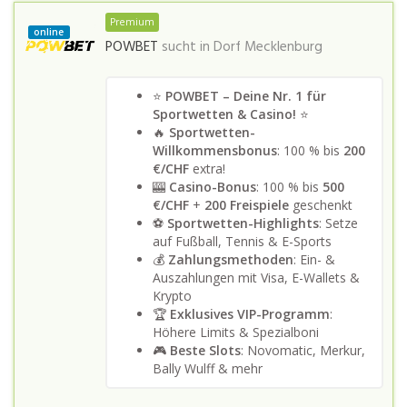
Premium
online
POWBET
sucht in
Dorf Mecklenburg
⭐
POWBET – Deine Nr. 1 für
Sportwetten & Casino!
⭐
🔥
Sportwetten-
Willkommensbonus
: 100 % bis
200
€/CHF
extra!
🎰
Casino-Bonus
: 100 % bis
500
€/CHF
+
200 Freispiele
geschenkt
⚽
Sportwetten-Highlights
: Setze
auf Fußball, Tennis & E-Sports
💰
Zahlungsmethoden
: Ein- &
Auszahlungen mit Visa, E-Wallets &
Krypto
🏆
Exklusives VIP-Programm
:
Höhere Limits & Spezialboni
🎮
Beste Slots
: Novomatic, Merkur,
Bally Wulff & mehr