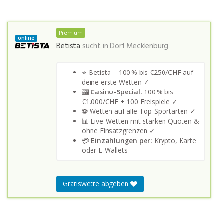
Premium
online
Betista
sucht in
Dorf Mecklenburg
⭐ Betista – 100 % bis €250/CHF auf
deine erste Wetten ✓
🎰
Casino-Special:
100 % bis
€1.000/CHF + 100 Freispiele ✓
⚽ Wetten auf alle Top-Sportarten ✓
📊 Live-Wetten mit starken Quoten &
ohne Einsatzgrenzen ✓
💳
Einzahlungen per:
Krypto, Karte
oder E-Wallets
Gratiswette abgeben