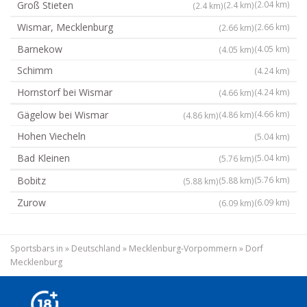
Groß Stieten
(2.04 km)
(2.4 km)
(2.4 km)
Wismar, Mecklenburg
(2.66 km)
(2.66 km)
Barnekow
(4.05 km)
(4.05 km)
Schimm
(4.24 km)
Hornstorf bei Wismar
(4.24 km)
(4.66 km)
Gägelow bei Wismar
(4.66 km)
(4.86 km)
(4.86 km)
Hohen Viecheln
(5.04 km)
Bad Kleinen
(5.04 km)
(5.76 km)
Bobitz
(5.76 km)
(5.88 km)
(5.88 km)
Zurow
(6.09 km)
(6.09 km)
Sportsbars in
»
Deutschland
»
Mecklenburg-Vorpommern
»
Dorf
Mecklenburg