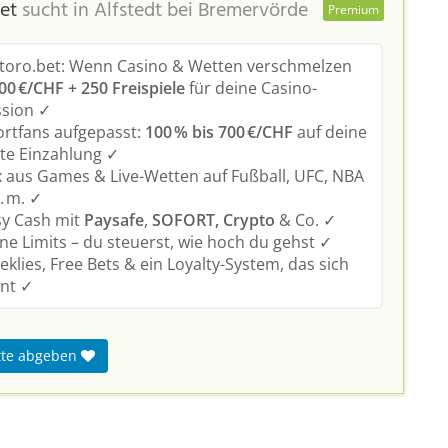
bet
sucht in
Alfstedt bei Bremervörde
Premium
otoro.bet: Wenn Casino & Wetten verschmelzen
00 €/CHF + 250 Freispiele
für deine Casino-
ssion ✓
ortfans aufgepasst:
100 % bis 700 €/CHF
auf deine
te Einzahlung ✓
 aus Games & Live-Wetten auf Fußball, UFC, NBA
v. m. ✓
sy Cash mit
Paysafe
,
SOFORT, Crypto
& Co. ✓
ne Limits – du steuerst, wie hoch du gehst ✓
klies, Free Bets & ein Loyalty-System, das sich
hnt ✓
tte abgeben