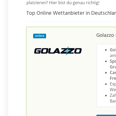
platzieren? Hier bist du genau richtig!
Top Online Wettanbieter in Deutschla
Golazzo
online
Go
amb
Sp
Gr
Ca
Fre
Exp
We
Za
Ba