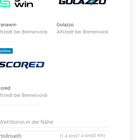
ranawin
Golazzo
lfstedt bei Bremervörde
Alfstedt bei Bremervörde
online
cored
lfstedt bei Bremervörde
Wettbüros in der Nähe
(0 km)
Hollnseth
(1.4 km)
(1.4 km)