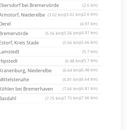
Ebersdorf bei Bremervörde
(2.6 km)
(2.6 km)
Armstorf, Niederelbe
(3.02 km)
(3.02 km)
Oerel
(4.97 km)
(4.97 km)
Bremervörde
(5.56 km)
(5.56 km)
Estorf, Kreis Stade
(5.66 km)
(5.66 km)
Lamstedt
(5.7 km)
Hipstedt
(5.7 km)
(6.48 km)
(6.48 km)
Kranenburg, Niederelbe
(6.64 km)
Mittelstenahe
(6.64 km)
(6.81 km)
Köhlen bei Bremerhaven
(6.81 km)
(7.66 km)
(7.66 km)
Basdahl
(7.75 km)
(7.75 km)