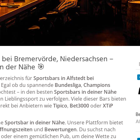
t bei Bremervörde, Niedersachsen –
n der Nähe 🎯
rzeichnis für
Sportsbars in Alfstedt bei
. Egal ob du spannende
Bundesliga
,
Champions
öchtest – in den besten
Sportsbars in deiner Nähe
 Lieblingssport zu verfolgen. Viele dieser Bars bieten
irekt bei Anbietern wie
Tipico
,
Bet3000
oder
XTiP
Be
A
ne
Sportsbar in deiner Nähe
. Unsere Plattform bietet
ffnungszeiten
und
Bewertungen
. Du suchst nach
l oder einem gemütlichen Pub, um deine Wette zu