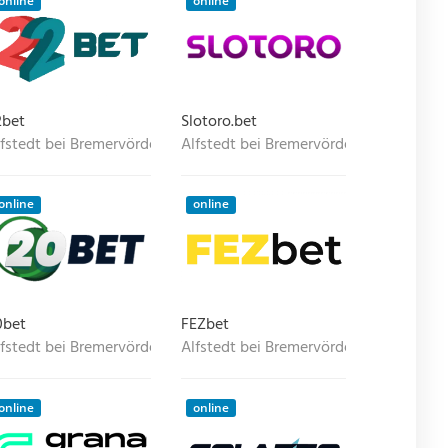
online
online
2bet
Slotoro.bet
lfstedt bei Bremervörde
Alfstedt bei Bremervörde
online
online
0bet
FEZbet
lfstedt bei Bremervörde
Alfstedt bei Bremervörde
online
online