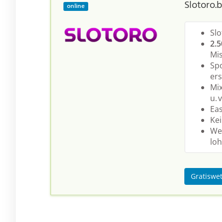
Slotoro.
online
Sl
2.5
Mi
Sp
ers
Mix
u. 
Ea
Kei
Wee
lo
Gratiswe