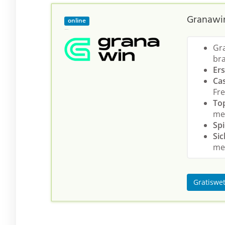
Granawi
online
Gra
br
Er
Ca
Fre
To
me
Spi
Sic
me
Gratiswe