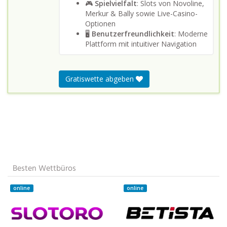
🎮
Spielvielfalt
: Slots von Novoline,
Merkur & Bally sowie Live-Casino-
Optionen
🖥️
Benutzerfreundlichkeit
: Moderne
Plattform mit intuitiver Navigation
Gratiswette abgeben
Besten Wettbüros
online
online