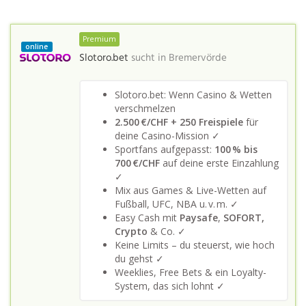
Premium
online
Slotoro.bet
sucht in
Bremervörde
Slotoro.bet: Wenn Casino & Wetten
verschmelzen
2.500 €/CHF + 250 Freispiele
für
deine Casino-Mission ✓
Sportfans aufgepasst:
100 % bis
700 €/CHF
auf deine erste Einzahlung
✓
Mix aus Games & Live-Wetten auf
Fußball, UFC, NBA u. v. m. ✓
Easy Cash mit
Paysafe
,
SOFORT,
Crypto
& Co. ✓
Keine Limits – du steuerst, wie hoch
du gehst ✓
Weeklies, Free Bets & ein Loyalty-
System, das sich lohnt ✓