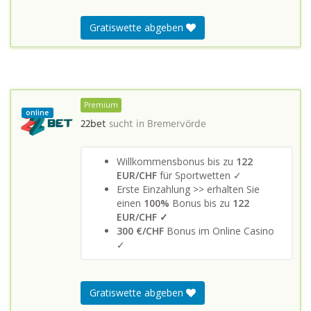
Gratiswette abgeben
Premium
online
22bet
sucht in
Bremervörde
Willkommensbonus bis zu
122
EUR/CHF
für Sportwetten ✓
Erste Einzahlung >> erhalten Sie
einen
100%
Bonus bis zu
122
EUR/CHF ✓
300 €/CHF
Bonus im Online Casino
✓
Gratiswette abgeben