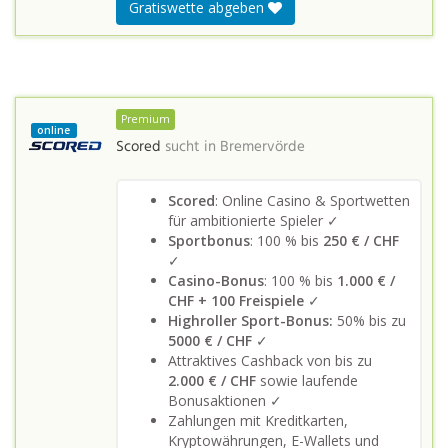
Gratiswette abgeben
Premium
online
Scored
sucht in
Bremervörde
Scored
: Online Casino & Sportwetten
für ambitionierte Spieler ✓
Sportbonus
: 100 % bis
250 € / CHF
✓
Casino-Bonus
: 100 % bis
1.000 € /
CHF + 100 Freispiele
✓
Highroller Sport-Bonus:
50% bis zu
5000 € / CHF
✓
Attraktives Cashback von bis zu
2.000 € / CHF
sowie laufende
Bonusaktionen ✓
Zahlungen mit Kreditkarten,
Kryptowährungen, E-Wallets und