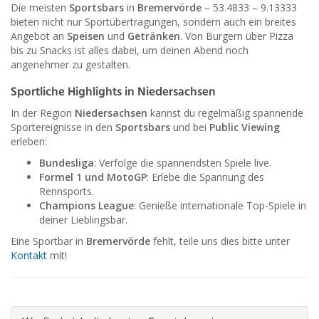
Die meisten
Sportsbars
in
Bremervörde
– 53.4833 – 9.13333
bieten nicht nur Sportübertragungen, sondern auch ein breites
Angebot an
Speisen
und
Getränken
. Von Burgern über Pizza
bis zu Snacks ist alles dabei, um deinen Abend noch
angenehmer zu gestalten.
Sportliche Highlights in Niedersachsen
In der Region
Niedersachsen
kannst du regelmäßig spannende
Sportereignisse in den
Sportsbars
und bei
Public Viewing
erleben:
Bundesliga
: Verfolge die spannendsten Spiele live.
Formel 1 und MotoGP
: Erlebe die Spannung des
Rennsports.
Champions League
: Genieße internationale Top-Spiele in
deiner Lieblingsbar.
Eine Sportbar in
Bremervörde
fehlt, teile uns dies bitte unter
Kontakt
mit!