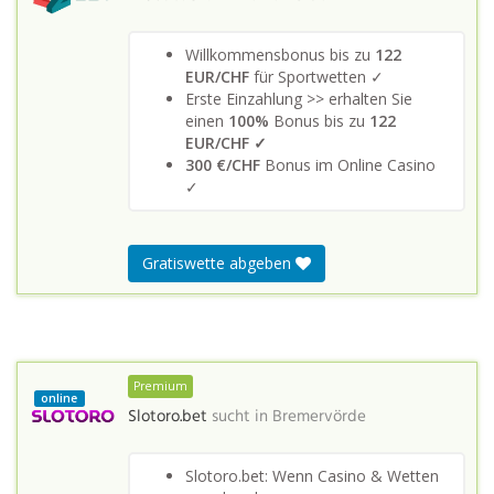
Willkommensbonus bis zu
122
EUR/CHF
für Sportwetten ✓
Erste Einzahlung >> erhalten Sie
einen
100%
Bonus bis zu
122
EUR/CHF ✓
300 €/CHF
Bonus im Online Casino
✓
Gratiswette abgeben
Premium
online
Slotoro.bet
sucht in
Bremervörde
Slotoro.bet: Wenn Casino & Wetten