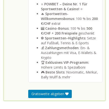
⭐
POWBET – Deine Nr. 1 für
Sportwetten & Casino!
⭐
🔥
Sportwetten-
Willkommensbonus
: 100 % bis
200
€/CHF
extra!
🎰
Casino-Bonus
: 100 % bis
500
€/CHF
+
200 Freispiele
geschenkt
⚽
Sportwetten-Highlights
: Setze
auf Fußball, Tennis & E-Sports
💰
Zahlungsmethoden
: Ein- &
Auszahlungen mit Visa, E-Wallets &
Krypto
🏆
Exklusives VIP-Programm
:
Höhere Limits & Spezialboni
🎮
Beste Slots
: Novomatic, Merkur,
Bally Wulff & mehr
Gratiswette abgeben