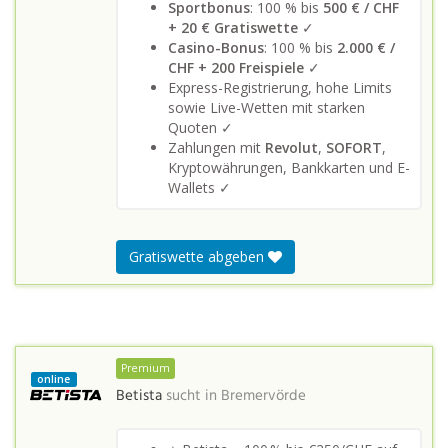
Sportbonus
: 100 % bis
500 € / CHF
+ 20 € Gratiswette
✓
Casino-Bonus
: 100 % bis
2.000 € /
CHF + 200 Freispiele
✓
Express-Registrierung, hohe Limits
sowie Live-Wetten mit starken
Quoten ✓
Zahlungen mit
Revolut
,
SOFORT
,
Kryptowährungen, Bankkarten und E-
Wallets ✓
Gratiswette abgeben
Premium
online
Betista
sucht in
Bremervörde