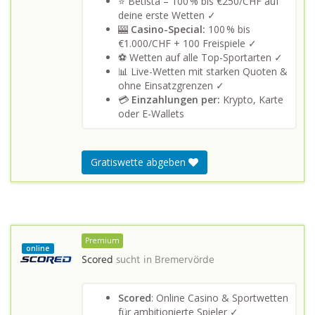
⭐ Betista – 100 % bis €250/CHF auf
deine erste Wetten ✓
🎰
Casino-Special:
100 % bis
€1.000/CHF + 100 Freispiele ✓
⚽ Wetten auf alle Top-Sportarten ✓
📊 Live-Wetten mit starken Quoten &
ohne Einsatzgrenzen ✓
💳
Einzahlungen per:
Krypto, Karte
oder E-Wallets
Gratiswette abgeben
Premium
online
Scored
sucht in
Bremervörde
Scored
: Online Casino & Sportwetten
für ambitionierte Spieler ✓