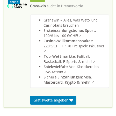
online
Granawin
sucht in
Bremervörde
Granawin – Alles, was Wett- und
Casinofans brauchen!
Ersteinzahlungsbonus Sport:
100 % bis 100 €/CHF! ✓
Casino-Willkommenspaket:
220 €/CHF + 170 Freispiele inklusive!
✓
Top-Wettmärkte:
Fußball,
Basketball, E-Sports & mehr! ✓
Spielevielfalt:
Von Klassikern bis
Live-Action! ✓
Sichere Einzahlungen:
Visa,
Mastercard, Krypto & mehr! ✓
Gratiswette abgeben