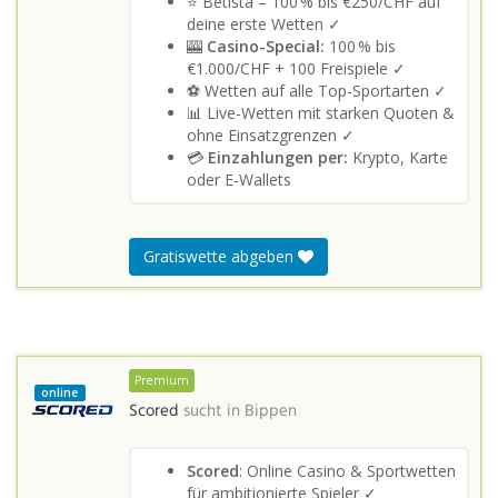
⭐ Betista – 100 % bis €250/CHF auf
deine erste Wetten ✓
🎰
Casino-Special:
100 % bis
€1.000/CHF + 100 Freispiele ✓
⚽ Wetten auf alle Top-Sportarten ✓
📊 Live-Wetten mit starken Quoten &
ohne Einsatzgrenzen ✓
💳
Einzahlungen per:
Krypto, Karte
oder E-Wallets
Gratiswette abgeben
Premium
online
Scored
sucht in
Bippen
Scored
: Online Casino & Sportwetten
für ambitionierte Spieler ✓