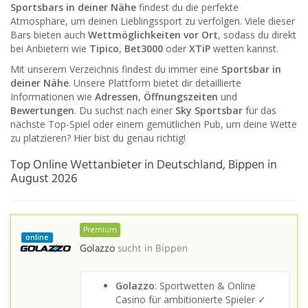
Sportsbars in deiner Nähe
findest du die perfekte
Atmosphäre, um deinen Lieblingssport zu verfolgen. Viele dieser
Bars bieten auch
Wettmöglichkeiten vor Ort
, sodass du direkt
bei Anbietern wie
Tipico
,
Bet3000
oder
XTiP
wetten kannst.
Mit unserem Verzeichnis findest du immer eine
Sportsbar in
deiner Nähe
. Unsere Plattform bietet dir detaillierte
Informationen wie
Adressen
,
Öffnungszeiten
und
Bewertungen
. Du suchst nach einer
Sky Sportsbar
für das
nächste Top-Spiel oder einem gemütlichen Pub, um deine Wette
zu platzieren? Hier bist du genau richtig!
Top Online Wettanbieter in Deutschland, Bippen in
August 2026
Premium
online
Golazzo
sucht in
Bippen
Golazzo
: Sportwetten & Online
Casino für ambitionierte Spieler ✓