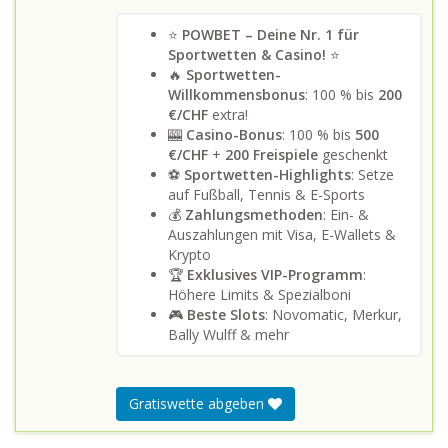
⭐
POWBET – Deine Nr. 1 für
Sportwetten & Casino!
⭐
🔥
Sportwetten-
Willkommensbonus
: 100 % bis
200
€/CHF
extra!
🎰
Casino-Bonus
: 100 % bis
500
€/CHF
+
200 Freispiele
geschenkt
⚽
Sportwetten-Highlights
: Setze
auf Fußball, Tennis & E-Sports
💰
Zahlungsmethoden
: Ein- &
Auszahlungen mit Visa, E-Wallets &
Krypto
🏆
Exklusives VIP-Programm
:
Höhere Limits & Spezialboni
🎮
Beste Slots
: Novomatic, Merkur,
Bally Wulff & mehr
Gratiswette abgeben