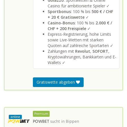
Golazzo
: Sportwetten & Online
Casino für ambitionierte Spieler ✓
Sportbonus
: 100 % bis
500 € / CHF
+ 20 € Gratiswette
✓
Casino-Bonus
: 100 % bis
2.000 € /
CHF + 200 Freispiele
✓
Express-Registrierung, hohe Limits
sowie Live-Wetten mit starken
Quoten auf zahlreiche Sportarten ✓
Zahlungen mit
Revolut
,
SOFORT
,
Kryptowährungen, Bankkarten und E-
Wallets ✓
Gratiswette abgeben
Premium
online
POWBET
sucht in
Bippen