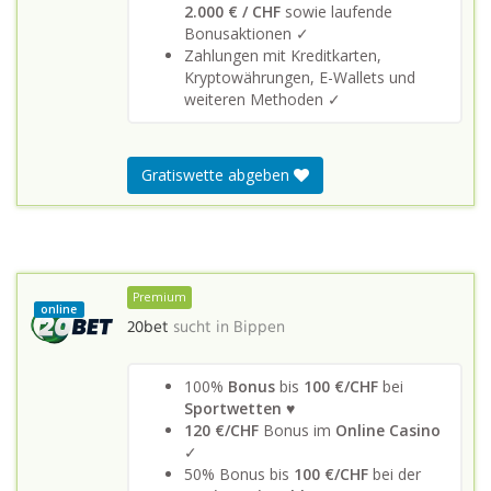
2.000 € / CHF
sowie laufende
Bonusaktionen ✓
Zahlungen mit Kreditkarten,
Kryptowährungen, E-Wallets und
weiteren Methoden ✓
Gratiswette abgeben
Premium
online
20bet
sucht in
Bippen
100%
Bonus
bis
100 €/CHF
bei
Sportwetten
♥
120 €/CHF
Bonus im
Online Casino
✓
50% Bonus bis
100 €/CHF
bei der