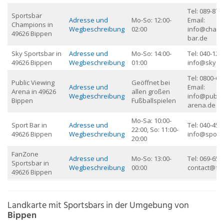
Tel: 089-876
Sportsbar
Adresse und
Mo-So: 12:00-
Email:
Champions in
Wegbeschreibung
02:00
info@champ
49626 Bippen
bar.de
Sky Sportsbar in
Adresse und
Mo-So: 14:00-
Tel: 040-123
49626 Bippen
Wegbeschreibung
01:00
info@skysp
Tel: 0800-65
Public Viewing
Geöffnet bei
Adresse und
Email:
Arena in 49626
allen großen
Wegbeschreibung
info@public
Bippen
Fußballspielen
arena.de
Mo-Sa: 10:00-
Sport Bar in
Adresse und
Tel: 040-456
22:00, So: 11:00-
49626 Bippen
Wegbeschreibung
info@sport
20:00
FanZone
Adresse und
Mo-So: 13:00-
Tel: 069-654
Sportsbar in
Wegbeschreibung
00:00
contact@fa
49626 Bippen
Landkarte mit Sportsbars in der Umgebung von
Bippen