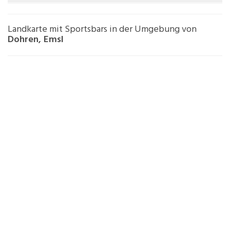
Landkarte mit Sportsbars in der Umgebung von
Dohren, Emsl