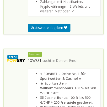
Zahlungen mit Kreditkarten,
Kryptowährungen, E-Wallets und
weiteren Methoden ✓
Gratiswette abgeben
Premium
online
POWBET
sucht in
Dohren, Emsl
⭐
POWBET – Deine Nr. 1 für
Sportwetten & Casino!
⭐
🔥
Sportwetten-
Willkommensbonus
: 100 % bis
200
€/CHF
extra!
🎰
Casino-Bonus
: 100 % bis
500
€/CHF
+
200 Freispiele
geschenkt