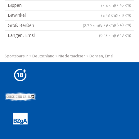
Bippen
(7.45 km)
(7.8 km)
Bawinkel
(7.8 km)
(8.43 km)
Groß Berßen
(8.43 km)
(8.79 km)
(8.79 km)
Langen, Emsl
(9.43 km)
(9.43 km)
Sportsbars in
»
Deutschland
»
Niedersachsen
»
Dohren, Emsl