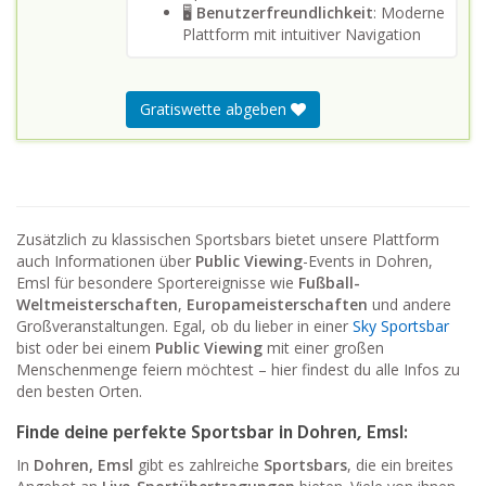
🖥️
Benutzerfreundlichkeit
: Moderne
Plattform mit intuitiver Navigation
Gratiswette abgeben
Zusätzlich zu klassischen Sportsbars bietet unsere Plattform
auch Informationen über
Public Viewing
-Events in Dohren,
Emsl für besondere Sportereignisse wie
Fußball-
Weltmeisterschaften
,
Europameisterschaften
und andere
Großveranstaltungen. Egal, ob du lieber in einer
Sky Sportsbar
bist oder bei einem
Public Viewing
mit einer großen
Menschenmenge feiern möchtest – hier findest du alle Infos zu
den besten Orten.
Finde deine perfekte Sportsbar in Dohren, Emsl:
In
Dohren, Emsl
gibt es zahlreiche
Sportsbars
, die ein breites