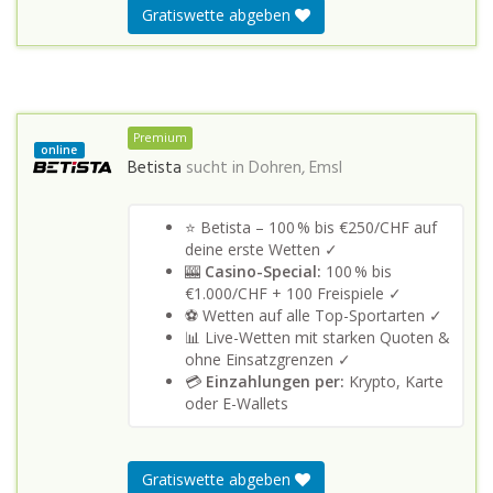
Gratiswette abgeben
Premium
online
Betista
sucht in
Dohren, Emsl
⭐ Betista – 100 % bis €250/CHF auf
deine erste Wetten ✓
🎰
Casino-Special:
100 % bis
€1.000/CHF + 100 Freispiele ✓
⚽ Wetten auf alle Top-Sportarten ✓
📊 Live-Wetten mit starken Quoten &
ohne Einsatzgrenzen ✓
💳
Einzahlungen per:
Krypto, Karte
oder E-Wallets
Gratiswette abgeben