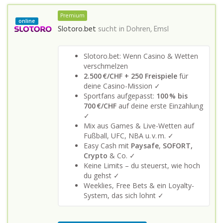
Premium
online
Slotoro.bet
sucht in
Dohren, Emsl
Slotoro.bet: Wenn Casino & Wetten
verschmelzen
2.500 €/CHF + 250 Freispiele
für
deine Casino-Mission ✓
Sportfans aufgepasst:
100 % bis
700 €/CHF
auf deine erste Einzahlung
✓
Mix aus Games & Live-Wetten auf
Fußball, UFC, NBA u. v. m. ✓
Easy Cash mit
Paysafe
,
SOFORT,
Crypto
& Co. ✓
Keine Limits – du steuerst, wie hoch
du gehst ✓
Weeklies, Free Bets & ein Loyalty-
System, das sich lohnt ✓