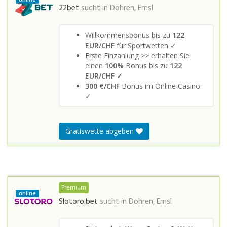
22bet
sucht in
Dohren, Emsl
Willkommensbonus bis zu
122
EUR/CHF
für Sportwetten ✓
Erste Einzahlung >> erhalten Sie
einen
100%
Bonus bis zu
122
EUR/CHF ✓
300 €/CHF
Bonus im Online Casino
✓
Gratiswette abgeben
Premium
online
Slotoro.bet
sucht in
Dohren, Emsl