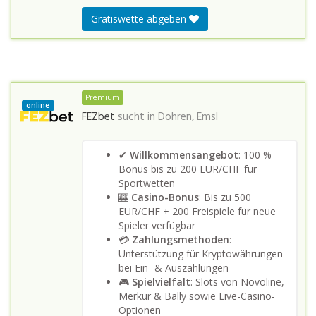
Gratiswette abgeben
Premium
online
FEZbet
sucht in
Dohren, Emsl
✔
Willkommensangebot
: 100 %
Bonus bis zu 200 EUR/CHF für
Sportwetten
🎰
Casino-Bonus
: Bis zu 500
EUR/CHF + 200 Freispiele für neue
Spieler verfügbar
💳
Zahlungsmethoden
:
Unterstützung für Kryptowährungen
bei Ein- & Auszahlungen
🎮
Spielvielfalt
: Slots von Novoline,
Merkur & Bally sowie Live-Casino-
Optionen