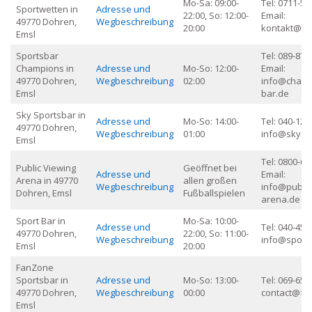
Mo-Sa: 09:00-
Tel: 0711-56
Sportwetten in
Adresse und
22:00, So: 12:00-
Email:
49770 Dohren,
Wegbeschreibung
20:00
kontakt@ad
Emsl
Sportsbar
Tel: 089-876
Champions in
Adresse und
Mo-So: 12:00-
Email:
49770 Dohren,
Wegbeschreibung
02:00
info@champ
Emsl
bar.de
Sky Sportsbar in
Adresse und
Mo-So: 14:00-
Tel: 040-123
49770 Dohren,
Wegbeschreibung
01:00
info@skysp
Emsl
Tel: 0800-65
Public Viewing
Geöffnet bei
Adresse und
Email:
Arena in 49770
allen großen
Wegbeschreibung
info@public
Dohren, Emsl
Fußballspielen
arena.de
Sport Bar in
Mo-Sa: 10:00-
Adresse und
Tel: 040-456
49770 Dohren,
22:00, So: 11:00-
Wegbeschreibung
info@sport
Emsl
20:00
FanZone
Sportsbar in
Adresse und
Mo-So: 13:00-
Tel: 069-654
49770 Dohren,
Wegbeschreibung
00:00
contact@fa
Emsl