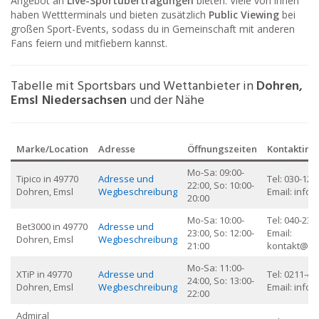
Angebot an
Live-Sportübertragungen
bieten. Viele von ihnen
haben Wettterminals und bieten zusätzlich
Public Viewing
bei
großen Sport-Events, sodass du in Gemeinschaft mit anderen
Fans feiern und mitfiebern kannst.
Tabelle mit Sportsbars und Wettanbieter in
Dohren,
Emsl
Niedersachsen
und der Nähe
Marke/Location
Adresse
Öffnungszeiten
Kontaktinf
Mo-Sa: 09:00-
Tipico in 49770
Adresse und
Tel: 030-123
22:00, So: 10:00-
Dohren, Emsl
Wegbeschreibung
Email:
info@
20:00
Mo-Sa: 10:00-
Tel: 040-234
Bet3000 in 49770
Adresse und
23:00, So: 12:00-
Email:
Dohren, Emsl
Wegbeschreibung
21:00
kontakt@be
Mo-Sa: 11:00-
XTiP in 49770
Adresse und
Tel: 0211-45
24:00, So: 13:00-
Dohren, Emsl
Wegbeschreibung
Email:
info@
22:00
Admiral