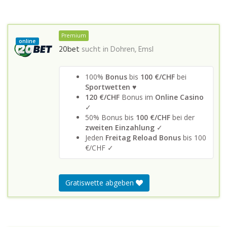
Premium
online
20bet
sucht in
Dohren, Emsl
100%
Bonus
bis
100 €/CHF
bei
Sportwetten
♥
120 €/CHF
Bonus im
Online Casino
✓
50% Bonus bis
100 €/CHF
bei der
zweiten Einzahlung
✓
Jeden
Freitag Reload Bonus
bis 100
€/CHF ✓
Gratiswette abgeben