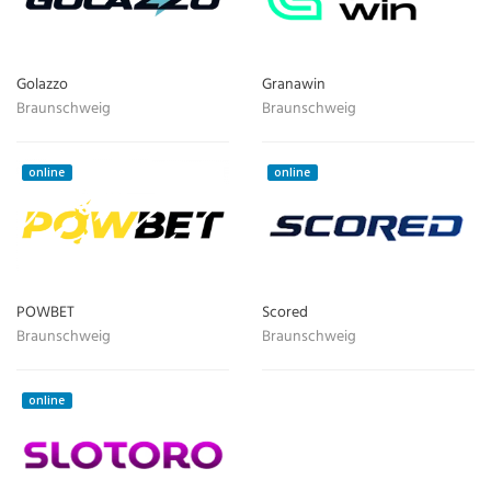
Golazzo
Granawin
Braunschweig
Braunschweig
online
online
POWBET
Scored
Braunschweig
Braunschweig
online