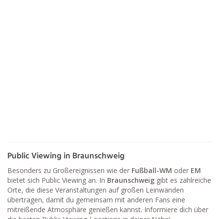
Public Viewing in Braunschweig
Besonders zu Großereignissen wie der
Fußball-WM
oder
EM
bietet sich Public Viewing an. In
Braunschweig
gibt es zahlreiche
Orte, die diese Veranstaltungen auf großen Leinwänden
übertragen, damit du gemeinsam mit anderen Fans eine
mitreißende Atmosphäre genießen kannst. Informiere dich über