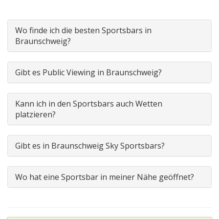
Wo finde ich die besten Sportsbars in
Braunschweig?
Gibt es Public Viewing in Braunschweig?
Kann ich in den Sportsbars auch Wetten
platzieren?
Gibt es in Braunschweig Sky Sportsbars?
Wo hat eine Sportsbar in meiner Nähe geöffnet?