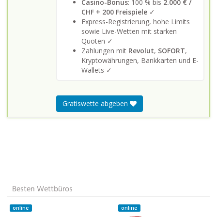
Casino-Bonus
: 100 % bis
2.000 € /
CHF + 200 Freispiele
✓
Express-Registrierung, hohe Limits
sowie Live-Wetten mit starken
Quoten ✓
Zahlungen mit
Revolut
,
SOFORT
,
Kryptowährungen, Bankkarten und E-
Wallets ✓
Gratiswette abgeben
Besten Wettbüros
online
online