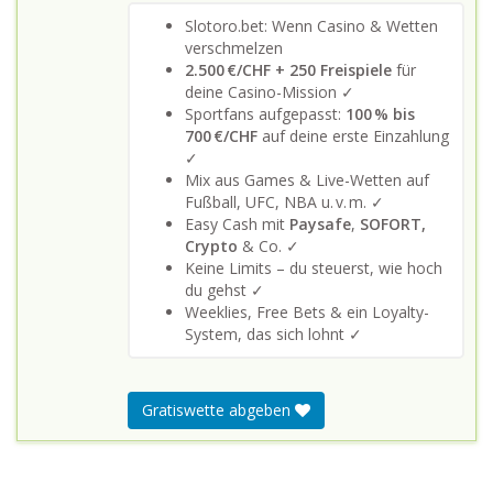
Slotoro.bet: Wenn Casino & Wetten
verschmelzen
2.500 €/CHF + 250 Freispiele
für
deine Casino-Mission ✓
Sportfans aufgepasst:
100 % bis
700 €/CHF
auf deine erste Einzahlung
✓
Mix aus Games & Live-Wetten auf
Fußball, UFC, NBA u. v. m. ✓
Easy Cash mit
Paysafe
,
SOFORT,
Crypto
& Co. ✓
Keine Limits – du steuerst, wie hoch
du gehst ✓
Weeklies, Free Bets & ein Loyalty-
System, das sich lohnt ✓
Gratiswette abgeben