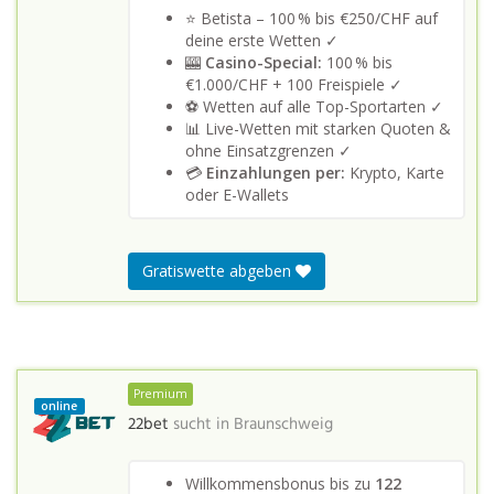
⭐ Betista – 100 % bis €250/CHF auf
deine erste Wetten ✓
🎰
Casino-Special:
100 % bis
€1.000/CHF + 100 Freispiele ✓
⚽ Wetten auf alle Top-Sportarten ✓
📊 Live-Wetten mit starken Quoten &
ohne Einsatzgrenzen ✓
💳
Einzahlungen per:
Krypto, Karte
oder E-Wallets
Gratiswette abgeben
Premium
online
22bet
sucht in
Braunschweig
Willkommensbonus bis zu
122