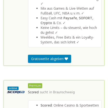
✓
Mix aus Games & Live-Wetten auf
Fußball, UFC, NBA u. v. m. ✓
Easy Cash mit
Paysafe
,
SOFORT,
Crypto
& Co. ✓
Keine Limits – du steuerst, wie hoch
du gehst ✓
Weeklies, Free Bets & ein Loyalty-
System, das sich lohnt ✓
Gratiswette abgeben
Premium
online
Scored
sucht in
Braunschweig
Scored
: Online Casino & Sportwetten