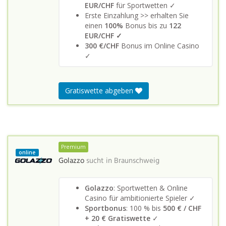
EUR/CHF
für Sportwetten ✓
Erste Einzahlung >> erhalten Sie
einen
100%
Bonus bis zu
122
EUR/CHF ✓
300 €/CHF
Bonus im Online Casino
✓
Gratiswette abgeben
Premium
online
Golazzo
sucht in
Braunschweig
Golazzo
: Sportwetten & Online
Casino für ambitionierte Spieler ✓
Sportbonus
: 100 % bis
500 € / CHF
+ 20 € Gratiswette
✓