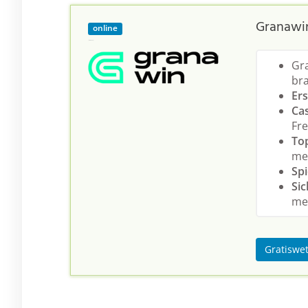
Granawi
online
Gra
br
Er
Ca
Fre
To
me
Spi
Sic
me
Gratiswe