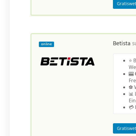
Gratiswe
Betista
s
online
⭐ B
We
🎰
Fre
⚽ W
📊 
Ei
💳
Gratiswe