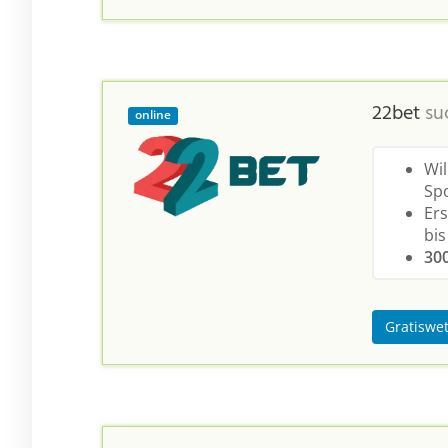
22bet
su
online
Wi
Sp
Ers
bis
30
Gratiswe