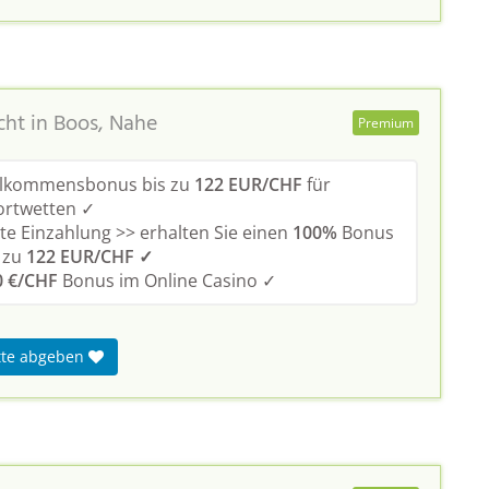
cht in
Boos, Nahe
Premium
llkommensbonus bis zu
122 EUR/CHF
für
ortwetten ✓
te Einzahlung >> erhalten Sie einen
100%
Bonus
 zu
122 EUR/CHF ✓
0 €/CHF
Bonus im Online Casino ✓
tte abgeben