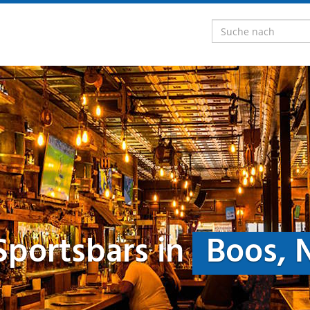
 Sportsbars in
Boos, 