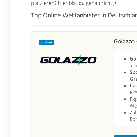
platzieren? Hier bist du genau richtig!
Top Online Wettanbieter in Deutschla
Golazzo
online
Go
amb
Sp
Gr
Ca
Fre
Exp
We
Za
Ba