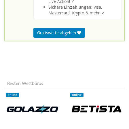
Live-Action! ✓
Sichere Einzahlungen:
Visa,
Mastercard, Krypto & mehr! ✓
Gratiswette abgeben
Besten Wettbüros
online
online