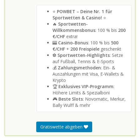
⭐
POWBET – Deine Nr. 1 für
Sportwetten & Casino!
⭐
🔥
Sportwetten-
Willkommensbonus
: 100 % bis
200
€/CHF
extra!
🎰
Casino-Bonus
: 100 % bis
500
€/CHF
+
200 Freispiele
geschenkt
⚽
Sportwetten-Highlights
: Setze
auf Fußball, Tennis & E-Sports
💰
Zahlungsmethoden
: Ein- &
Auszahlungen mit Visa, E-Wallets &
Krypto
🏆
Exklusives VIP-Programm
:
Höhere Limits & Spezialboni
🎮
Beste Slots
: Novomatic, Merkur,
Bally Wulff & mehr
Gratiswette abgeben