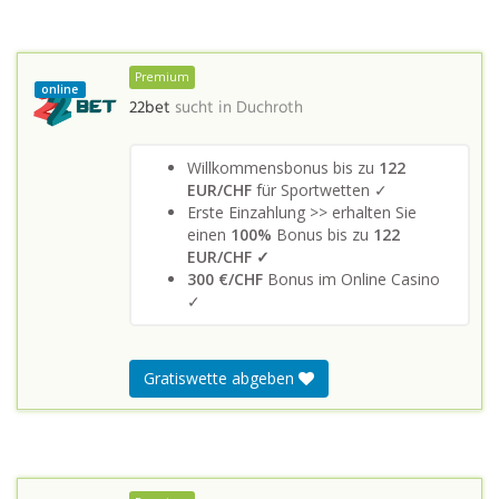
Premium
online
22bet
sucht in
Duchroth
Willkommensbonus bis zu
122
EUR/CHF
für Sportwetten ✓
Erste Einzahlung >> erhalten Sie
einen
100%
Bonus bis zu
122
EUR/CHF ✓
300 €/CHF
Bonus im Online Casino
✓
Gratiswette abgeben