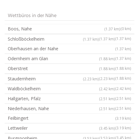
Wettbüros in der Nähe
Boos, Nahe
(0 km)
(1.37 km)
Schloßböckelheim
(1.37 km)
(1.37 km)
(1.37 km)
Oberhausen an der Nahe
(1.37 km)
Odernheim am Glan
(1.37 km)
(1.88 km)
Oberstreit
(1.88 km)
(1.88 km)
Staudernheim
(1.88 km)
(2.23 km)
(2.23 km)
Waldböckelheim
(2.42 km)
(2.42 km)
Hallgarten, Pfalz
(2.51 km)
(2.51 km)
Niederhausen, Nahe
(2.51 km)
(2.51 km)
Feilbingert
(3.19 km)
Lettweiler
(3.19 km)
(3.45 km)
Burgsponheim
(3.45 km)
(3.53 km)
(3.53 km)