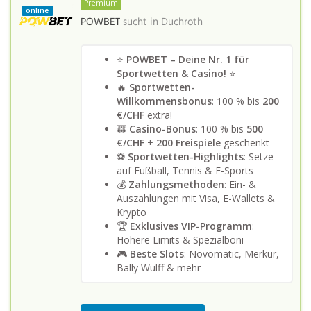
Premium
online
POWBET
sucht in
Duchroth
⭐
POWBET – Deine Nr. 1 für
Sportwetten & Casino!
⭐
🔥
Sportwetten-
Willkommensbonus
: 100 % bis
200
€/CHF
extra!
🎰
Casino-Bonus
: 100 % bis
500
€/CHF
+
200 Freispiele
geschenkt
⚽
Sportwetten-Highlights
: Setze
auf Fußball, Tennis & E-Sports
💰
Zahlungsmethoden
: Ein- &
Auszahlungen mit Visa, E-Wallets &
Krypto
🏆
Exklusives VIP-Programm
:
Höhere Limits & Spezialboni
🎮
Beste Slots
: Novomatic, Merkur,
Bally Wulff & mehr