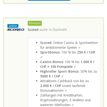
Premium
online
Scored
sucht in
Duchroth
Scored
: Online Casino & Sportwetten
für ambitionierte Spieler ✓
Sportbonus
: 100 % bis
250 € / CHF
✓
Casino-Bonus
: 100 % bis
1.000 € /
CHF + 100 Freispiele
✓
Highroller Sport-Bonus:
50% bis zu
5000 € / CHF
✓
Attraktives Cashback von bis zu
2.000 € / CHF
sowie laufende
Bonusaktionen ✓
Zahlungen mit Kreditkarten,
Kryptowährungen, E-Wallets und
weiteren Methoden ✓