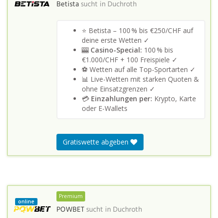
Betista
sucht in
Duchroth
⭐ Betista – 100 % bis €250/CHF auf
deine erste Wetten ✓
🎰
Casino-Special:
100 % bis
€1.000/CHF + 100 Freispiele ✓
⚽ Wetten auf alle Top-Sportarten ✓
📊 Live-Wetten mit starken Quoten &
ohne Einsatzgrenzen ✓
💳
Einzahlungen per:
Krypto, Karte
oder E-Wallets
Gratiswette abgeben
Premium
online
POWBET
sucht in
Duchroth