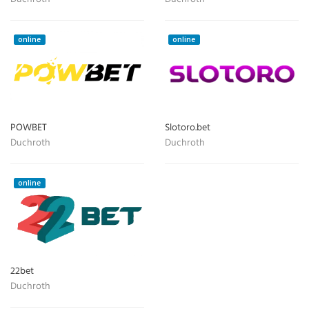
online
online
POWBET
Slotoro.bet
Duchroth
Duchroth
online
22bet
Duchroth