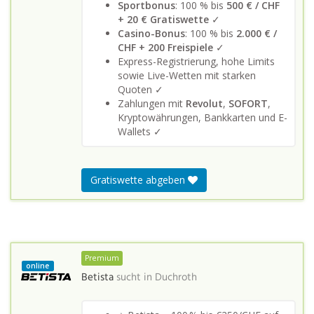
Sportbonus
: 100 % bis
500 € / CHF
+ 20 € Gratiswette
✓
Casino-Bonus
: 100 % bis
2.000 € /
CHF + 200 Freispiele
✓
Express-Registrierung, hohe Limits
sowie Live-Wetten mit starken
Quoten ✓
Zahlungen mit
Revolut
,
SOFORT
,
Kryptowährungen, Bankkarten und E-
Wallets ✓
Gratiswette abgeben
Premium
online
Betista
sucht in
Duchroth