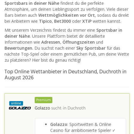
Sportsbars in deiner Nähe
findest du die perfekte
Atmosphäre, um deinen Lieblingssport zu verfolgen. Viele dieser
Bars bieten auch
Wettmöglichkeiten vor Ort
, sodass du direkt
bei Anbietern wie
Tipico
,
Bet3000
oder
XTiP
wetten kannst.
Mit unserem Verzeichnis findest du immer eine
Sportsbar in
deiner Nähe
. Unsere Plattform bietet dir detaillierte
Informationen wie
Adressen
,
Öffnungszeiten
und
Bewertungen
. Du suchst nach einer
Sky Sportsbar
für das
nächste Top-Spiel oder einem gemütlichen Pub, um deine Wette
zu platzieren? Hier bist du genau richtig!
Top Online Wettanbieter in Deutschland, Duchroth in
August 2026
Premium
online
Golazzo
sucht in
Duchroth
Golazzo
: Sportwetten & Online
Casino für ambitionierte Spieler ✓