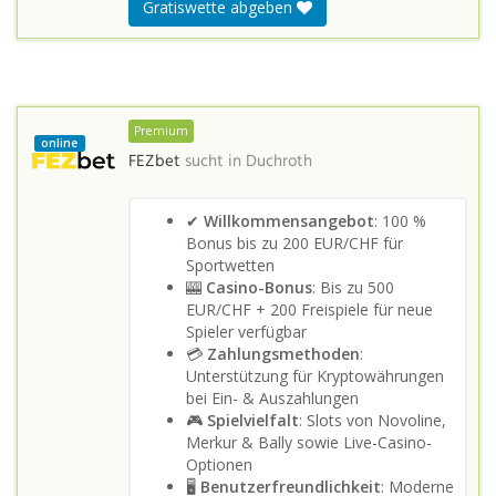
Gratiswette abgeben
Premium
online
FEZbet
sucht in
Duchroth
✔
Willkommensangebot
: 100 %
Bonus bis zu 200 EUR/CHF für
Sportwetten
🎰
Casino-Bonus
: Bis zu 500
EUR/CHF + 200 Freispiele für neue
Spieler verfügbar
💳
Zahlungsmethoden
:
Unterstützung für Kryptowährungen
bei Ein- & Auszahlungen
🎮
Spielvielfalt
: Slots von Novoline,
Merkur & Bally sowie Live-Casino-
Optionen
🖥️
Benutzerfreundlichkeit
: Moderne