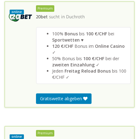
Premium
online
20bet
sucht in
Duchroth
100%
Bonus
bis
100 €/CHF
bei
Sportwetten
♥
120 €/CHF
Bonus im
Online Casino
✓
50% Bonus bis
100 €/CHF
bei der
zweiten Einzahlung
✓
Jeden
Freitag Reload Bonus
bis 100
€/CHF ✓
Gratiswette abgeben
Premium
online