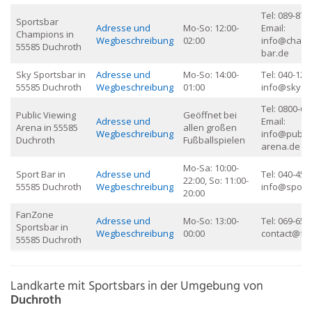
Tel: 089-876
Sportsbar
Adresse und
Mo-So: 12:00-
Email:
Champions in
Wegbeschreibung
02:00
info@champ
55585 Duchroth
bar.de
Sky Sportsbar in
Adresse und
Mo-So: 14:00-
Tel: 040-123
55585 Duchroth
Wegbeschreibung
01:00
info@skysp
Tel: 0800-65
Public Viewing
Geöffnet bei
Adresse und
Email:
Arena in 55585
allen großen
Wegbeschreibung
info@public
Duchroth
Fußballspielen
arena.de
Mo-Sa: 10:00-
Sport Bar in
Adresse und
Tel: 040-456
22:00, So: 11:00-
55585 Duchroth
Wegbeschreibung
info@sport
20:00
FanZone
Adresse und
Mo-So: 13:00-
Tel: 069-654
Sportsbar in
Wegbeschreibung
00:00
contact@fa
55585 Duchroth
Landkarte mit Sportsbars in der Umgebung von
Duchroth