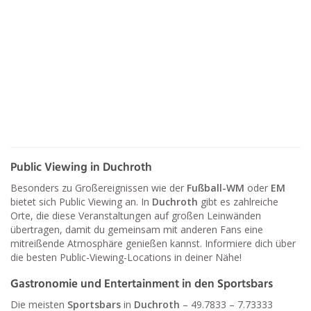
Public Viewing in Duchroth
Besonders zu Großereignissen wie der
Fußball-WM
oder
EM
bietet sich Public Viewing an. In
Duchroth
gibt es zahlreiche
Orte, die diese Veranstaltungen auf großen Leinwänden
übertragen, damit du gemeinsam mit anderen Fans eine
mitreißende Atmosphäre genießen kannst. Informiere dich über
die besten Public-Viewing-Locations in deiner Nähe!
Gastronomie und Entertainment in den Sportsbars
Die meisten
Sportsbars
in
Duchroth
– 49.7833 – 7.73333