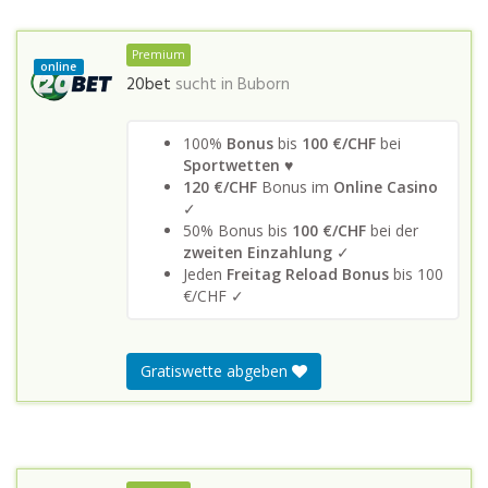
Premium
online
20bet
sucht in
Buborn
100%
Bonus
bis
100 €/CHF
bei
Sportwetten
♥
120 €/CHF
Bonus im
Online Casino
✓
50% Bonus bis
100 €/CHF
bei der
zweiten Einzahlung
✓
Jeden
Freitag Reload Bonus
bis 100
€/CHF ✓
Gratiswette abgeben