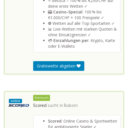
⭐ Betista – 100 % bis €250/CHF auf
deine erste Wetten ✓
🎰
Casino-Special:
100 % bis
€1.000/CHF + 100 Freispiele ✓
⚽ Wetten auf alle Top-Sportarten ✓
📊 Live-Wetten mit starken Quoten &
ohne Einsatzgrenzen ✓
💳
Einzahlungen per:
Krypto, Karte
oder E-Wallets
Gratiswette abgeben
Premium
online
Scored
sucht in
Buborn
Scored
: Online Casino & Sportwetten
für ambitionierte Spieler ✓