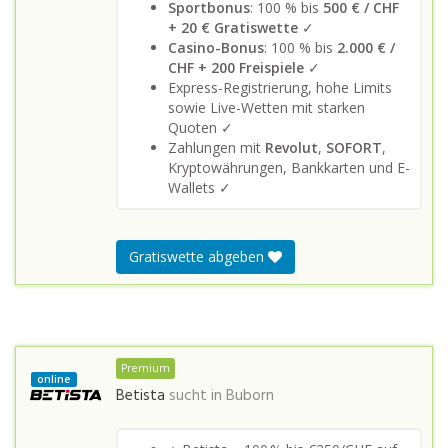
Sportbonus
: 100 % bis
500 € / CHF
+ 20 € Gratiswette
✓
Casino-Bonus
: 100 % bis
2.000 € /
CHF + 200 Freispiele
✓
Express-Registrierung, hohe Limits
sowie Live-Wetten mit starken
Quoten ✓
Zahlungen mit
Revolut
,
SOFORT
,
Kryptowährungen, Bankkarten und E-
Wallets ✓
Gratiswette abgeben
Premium
online
Betista
sucht in
Buborn