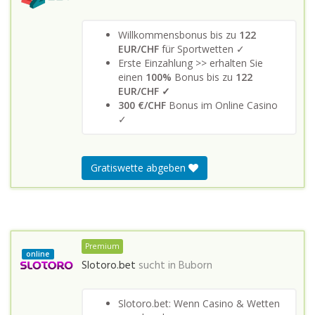
Willkommensbonus bis zu
122
EUR/CHF
für Sportwetten ✓
Erste Einzahlung >> erhalten Sie
einen
100%
Bonus bis zu
122
EUR/CHF ✓
300 €/CHF
Bonus im Online Casino
✓
Gratiswette abgeben
Premium
online
Slotoro.bet
sucht in
Buborn
Slotoro.bet: Wenn Casino & Wetten