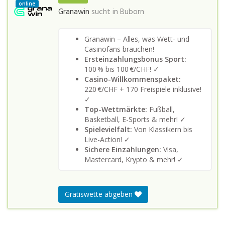
online
Granawin
sucht in
Buborn
Granawin – Alles, was Wett- und
Casinofans brauchen!
Ersteinzahlungsbonus Sport:
100 % bis 100 €/CHF! ✓
Casino-Willkommenspaket:
220 €/CHF + 170 Freispiele inklusive!
✓
Top-Wettmärkte:
Fußball,
Basketball, E-Sports & mehr! ✓
Spielevielfalt:
Von Klassikern bis
Live-Action! ✓
Sichere Einzahlungen:
Visa,
Mastercard, Krypto & mehr! ✓
Gratiswette abgeben