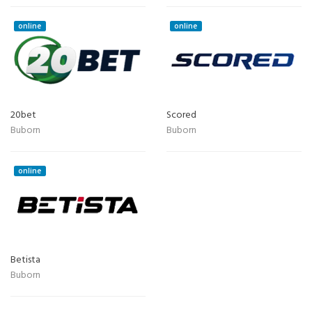
online
online
20bet
Scored
Buborn
Buborn
online
Betista
Buborn