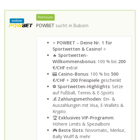
Premium
online
POWBET
sucht in
Buborn
⭐
POWBET – Deine Nr. 1 für
Sportwetten & Casino!
⭐
🔥
Sportwetten-
Willkommensbonus
: 100 % bis
200
€/CHF
extra!
🎰
Casino-Bonus
: 100 % bis
500
€/CHF
+
200 Freispiele
geschenkt
⚽
Sportwetten-Highlights
: Setze
auf Fußball, Tennis & E-Sports
💰
Zahlungsmethoden
: Ein- &
Auszahlungen mit Visa, E-Wallets &
Krypto
🏆
Exklusives VIP-Programm
:
Höhere Limits & Spezialboni
🎮
Beste Slots
: Novomatic, Merkur,
Bally Wulff & mehr