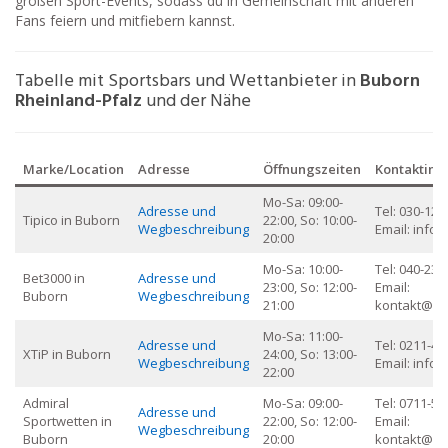
großen Sport-Events, sodass du in Gemeinschaft mit anderen
Fans feiern und mitfiebern kannst.
Tabelle mit Sportsbars und Wettanbieter in
Buborn
Rheinland-Pfalz
und der Nähe
Marke/Location
Adresse
Öffnungszeiten
Kontaktinf
Mo-Sa: 09:00-
Adresse und
Tel: 030-123
Tipico in Buborn
22:00, So: 10:00-
Wegbeschreibung
Email:
info@
20:00
Mo-Sa: 10:00-
Tel: 040-234
Bet3000 in
Adresse und
23:00, So: 12:00-
Email:
Buborn
Wegbeschreibung
21:00
kontakt@be
Mo-Sa: 11:00-
Adresse und
Tel: 0211-45
XTiP in Buborn
24:00, So: 13:00-
Wegbeschreibung
Email:
info@
22:00
Admiral
Mo-Sa: 09:00-
Tel: 0711-56
Adresse und
Sportwetten in
22:00, So: 12:00-
Email:
Wegbeschreibung
Buborn
20:00
kontakt@ad