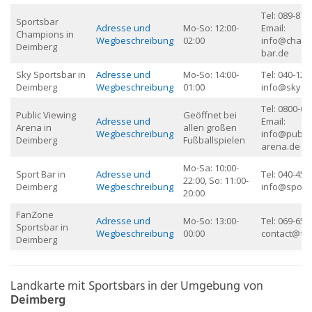
Tel: 089-876
Sportsbar
Adresse und
Mo-So: 12:00-
Email:
Champions in
Wegbeschreibung
02:00
info@champ
Deimberg
bar.de
Sky Sportsbar in
Adresse und
Mo-So: 14:00-
Tel: 040-123
Deimberg
Wegbeschreibung
01:00
info@skysp
Tel: 0800-65
Public Viewing
Geöffnet bei
Adresse und
Email:
Arena in
allen großen
Wegbeschreibung
info@public
Deimberg
Fußballspielen
arena.de
Mo-Sa: 10:00-
Sport Bar in
Adresse und
Tel: 040-456
22:00, So: 11:00-
Deimberg
Wegbeschreibung
info@sport
20:00
FanZone
Adresse und
Mo-So: 13:00-
Tel: 069-654
Sportsbar in
Wegbeschreibung
00:00
contact@fa
Deimberg
Landkarte mit Sportsbars in der Umgebung von
Deimberg