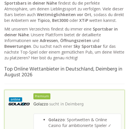
Sportsbars in deiner Nähe
findest du die perfekte
Atmosphäre, um deinen Lieblingssport zu verfolgen. Viele dieser
Bars bieten auch
Wettmöglichkeiten vor Ort
, sodass du direkt
bei Anbietern wie
Tipico
,
Bet3000
oder
XTiP
wetten kannst.
Mit unserem Verzeichnis findest du immer eine
Sportsbar in
deiner Nähe
. Unsere Plattform bietet dir detaillierte
Informationen wie
Adressen
,
Öffnungszeiten
und
Bewertungen
. Du suchst nach einer
Sky Sportsbar
für das
nächste Top-Spiel oder einem gemütlichen Pub, um deine Wette
zu platzieren? Hier bist du genau richtig!
Top Online Wettanbieter in Deutschland, Deimberg in
August 2026
Premium
online
Golazzo
sucht in
Deimberg
Golazzo
: Sportwetten & Online
Casino für ambitionierte Spieler ✓