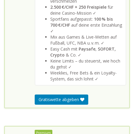
verschmelzen
2.500 €/CHF + 250 Freispiele
für
deine Casino-Mission ✓
Sportfans aufgepasst:
100 % bis
700 €/CHF
auf deine erste Einzahlung
✓
Mix aus Games & Live-Wetten auf
Fußball, UFC, NBA u. v. m. ✓
Easy Cash mit
Paysafe
,
SOFORT,
Crypto
& Co. ✓
Keine Limits – du steuerst, wie hoch
du gehst ✓
Weeklies, Free Bets & ein Loyalty-
System, das sich lohnt ✓
Gratiswette abgeben
Premium