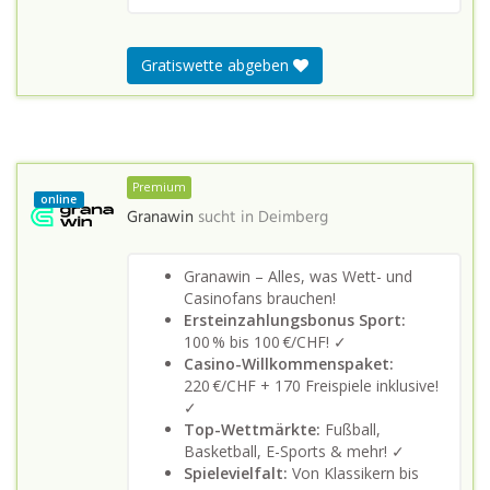
Gratiswette abgeben
Premium
online
Granawin
sucht in
Deimberg
Granawin – Alles, was Wett- und
Casinofans brauchen!
Ersteinzahlungsbonus Sport:
100 % bis 100 €/CHF! ✓
Casino-Willkommenspaket:
220 €/CHF + 170 Freispiele inklusive!
✓
Top-Wettmärkte:
Fußball,
Basketball, E-Sports & mehr! ✓
Spielevielfalt:
Von Klassikern bis