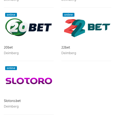
online
online
20bet
22bet
Deimberg
Deimberg
online
Slotoro.bet
Deimberg