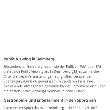
Public Viewing in Deimberg
Besonders zu Großereignissen wie der
Fußball-WM
oder
EM
bietet sich Public Viewing an. In
Deimberg
gibt es zahlreiche
Orte, die diese Veranstaltungen auf großen Leinwänden
übertragen, damit du gemeinsam mit anderen Fans eine
mitreißende Atmosphäre genießen kannst. Informiere dich über
die besten Public-Viewing-Locations in deiner Nähe!
Gastronomie und Entertainment in den Sportsbars
Die meisten
Sportsbars
in
Deimberg
– 49.6333 – 7.51667