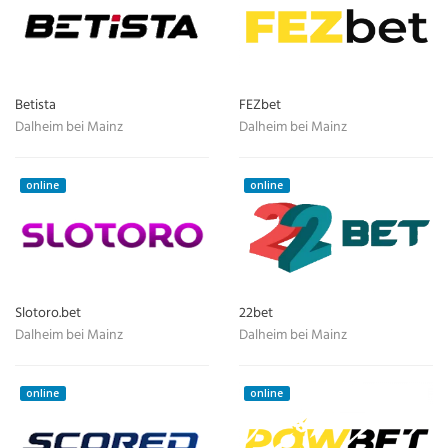
Betista
FEZbet
Dalheim bei Mainz
Dalheim bei Mainz
online
online
Slotoro.bet
22bet
Dalheim bei Mainz
Dalheim bei Mainz
online
online