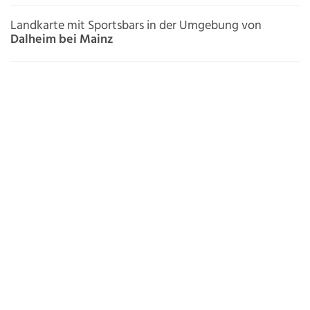
Landkarte mit Sportsbars in der Umgebung von
Dalheim bei Mainz