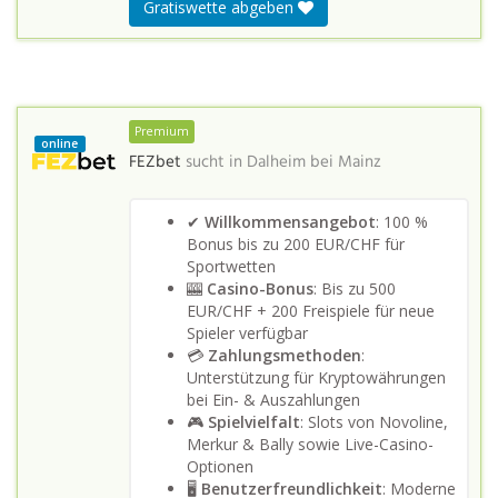
Gratiswette abgeben
Premium
online
FEZbet
sucht in
Dalheim bei Mainz
✔
Willkommensangebot
: 100 %
Bonus bis zu 200 EUR/CHF für
Sportwetten
🎰
Casino-Bonus
: Bis zu 500
EUR/CHF + 200 Freispiele für neue
Spieler verfügbar
💳
Zahlungsmethoden
:
Unterstützung für Kryptowährungen
bei Ein- & Auszahlungen
🎮
Spielvielfalt
: Slots von Novoline,
Merkur & Bally sowie Live-Casino-
Optionen
🖥️
Benutzerfreundlichkeit
: Moderne