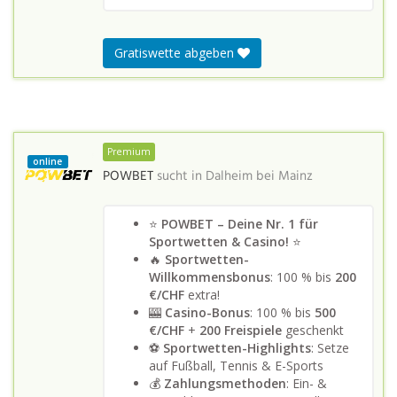
Gratiswette abgeben
Premium
online
POWBET
sucht in
Dalheim bei Mainz
⭐
POWBET – Deine Nr. 1 für
Sportwetten & Casino!
⭐
🔥
Sportwetten-
Willkommensbonus
: 100 % bis
200
€/CHF
extra!
🎰
Casino-Bonus
: 100 % bis
500
€/CHF
+
200 Freispiele
geschenkt
⚽
Sportwetten-Highlights
: Setze
auf Fußball, Tennis & E-Sports
💰
Zahlungsmethoden
: Ein- &