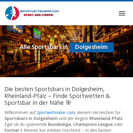
Skip
to
Toggl
main
navig
content
Alle Sportsbars in
Dolgesheim
Die besten Sportsbars in Dolgesheim,
Rheinland-Pfalz – Finde Sportwetten &
Sportsbar in der Nähe 🎯
Willkommen auf
Sportwettenbar.com
,
deinem Verzeichnis für
Sportsbars in Dolgesheim
und der Region
Rheinland-Pfalz
.
Egal ob du spannende
Bundesliga
,
Champions League
oder
Formel 1
-Rennen live erleben möchtest – in den besten