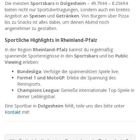
Die meisten
Sportsbars
in
Dolgesheim
– 49.7944 – 8.25694
bieten nicht nur Sportübertragungen, sondern auch ein breites
Angebot an
Speisen
und
Getränken
. Von Burgern über Pizza
bis zu Snacks ist alles dabei, um deinen Abend noch
angenehmer zu gestalten.
Sportliche Highlights in Rheinland-Pfalz
In der Region
Rheinland-Pfalz
kannst du regelmäßig
spannende Sportereignisse in den
Sportsbars
und bei
Public
Viewing
erleben:
Bundesliga
: Verfolge die spannendsten Spiele live.
Formel 1 und MotoGP
: Erlebe die Spannung des
Rennsports.
Champions League
: Genieße internationale Top-Spiele in
deiner Lieblingsbar.
Eine Sportbar in
Dolgesheim
fehlt, teile uns dies bitte unter
Kontakt
mit!