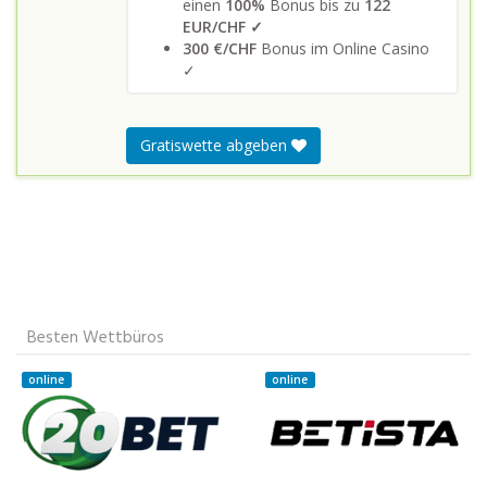
einen
100%
Bonus bis zu
122
EUR/CHF ✓
300 €/CHF
Bonus im Online Casino
✓
Gratiswette abgeben
Besten Wettbüros
online
online