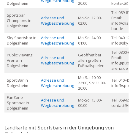
Wegbeschreibung
Dolgesheim
20:00
kontakt@ad
Tel: 089-876
Sportsbar
Adresse und
Mo-So: 12:00-
Email:
Champions in
Wegbeschreibung
02:00
info@champ
Dolgesheim
bar.de
Sky Sportsbar in
Adresse und
Mo-So: 14:00-
Tel: 040-123
Dolgesheim
Wegbeschreibung
01:00
info@skysp
Tel: 0800-65
Public Viewing
Geöffnet bei
Adresse und
Email:
Arena in
allen großen
Wegbeschreibung
info@public
Dolgesheim
Fußballspielen
arena.de
Mo-Sa: 10:00-
Sport Bar in
Adresse und
Tel: 040-456
22:00, So: 11:00-
Dolgesheim
Wegbeschreibung
info@sport
20:00
FanZone
Adresse und
Mo-So: 13:00-
Tel: 069-654
Sportsbar in
Wegbeschreibung
00:00
contact@fa
Dolgesheim
Landkarte mit Sportsbars in der Umgebung von