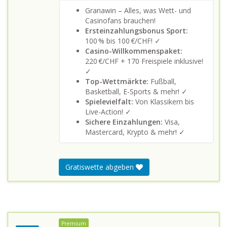
Granawin – Alles, was Wett- und
Casinofans brauchen!
Ersteinzahlungsbonus Sport:
100 % bis 100 €/CHF! ✓
Casino-Willkommenspaket:
220 €/CHF + 170 Freispiele inklusive!
✓
Top-Wettmärkte:
Fußball,
Basketball, E-Sports & mehr! ✓
Spielevielfalt:
Von Klassikern bis
Live-Action! ✓
Sichere Einzahlungen:
Visa,
Mastercard, Krypto & mehr! ✓
Gratiswette abgeben
Premium