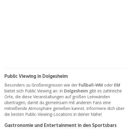
Public Viewing in Dolgesheim
Besonders zu Großereignissen wie der
Fußball-WM
oder
EM
bietet sich Public Viewing an. In
Dolgesheim
gibt es zahlreiche
Orte, die diese Veranstaltungen auf großen Leinwänden
übertragen, damit du gemeinsam mit anderen Fans eine
mitreißende Atmosphäre genießen kannst. Informiere dich über
die besten Public-Viewing-Locations in deiner Nähe!
Gastronomie und Entertainment in den Sportsbars