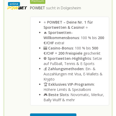
Premium
online
POWBET
sucht in
Dolgesheim
⭐
POWBET – Deine Nr. 1 für
Sportwetten & Casino!
⭐
🔥
Sportwetten-
Willkommensbonus
: 100 % bis
200
€/CHF
extra!
🎰
Casino-Bonus
: 100 % bis
500
€/CHF
+
200 Freispiele
geschenkt
⚽
Sportwetten-Highlights
: Setze
auf Fußball, Tennis & E-Sports
💰
Zahlungsmethoden
: Ein- &
Auszahlungen mit Visa, E-Wallets &
Krypto
🏆
Exklusives VIP-Programm
:
Höhere Limits & Spezialboni
🎮
Beste Slots
: Novomatic, Merkur,
Bally Wulff & mehr