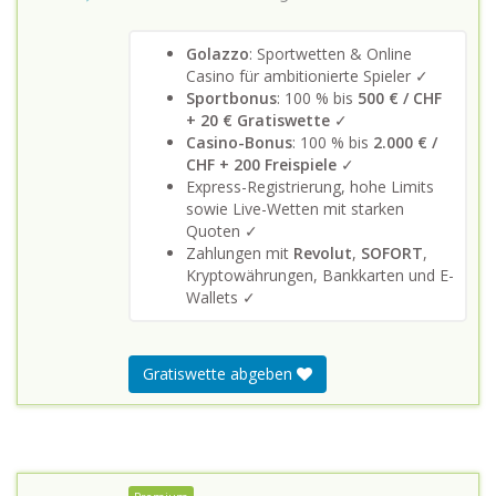
Golazzo
: Sportwetten & Online
Casino für ambitionierte Spieler ✓
Sportbonus
: 100 % bis
500 € / CHF
+ 20 € Gratiswette
✓
Casino-Bonus
: 100 % bis
2.000 € /
CHF + 200 Freispiele
✓
Express-Registrierung, hohe Limits
sowie Live-Wetten mit starken
Quoten ✓
Zahlungen mit
Revolut
,
SOFORT
,
Kryptowährungen, Bankkarten und E-
Wallets ✓
Gratiswette abgeben