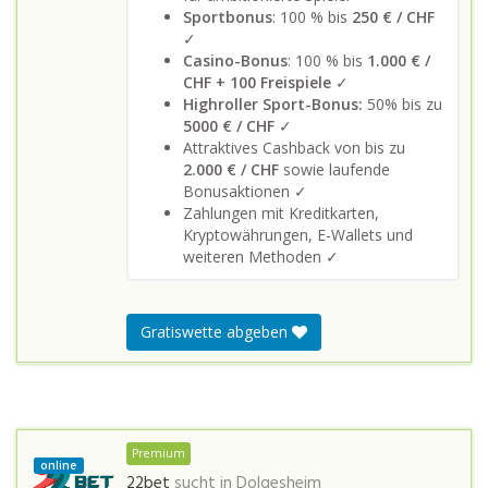
Sportbonus
: 100 % bis
250 € / CHF
✓
Casino-Bonus
: 100 % bis
1.000 € /
CHF + 100 Freispiele
✓
Highroller Sport-Bonus:
50% bis zu
5000 € / CHF
✓
Attraktives Cashback von bis zu
2.000 € / CHF
sowie laufende
Bonusaktionen ✓
Zahlungen mit Kreditkarten,
Kryptowährungen, E-Wallets und
weiteren Methoden ✓
Gratiswette abgeben
Premium
online
22bet
sucht in
Dolgesheim