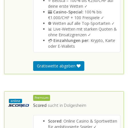
⭐ Betista – 100 % bis €250/CHF auf
deine erste Wetten ✓
🎰
Casino-Special:
100 % bis
€1.000/CHF + 100 Freispiele ✓
⚽ Wetten auf alle Top-Sportarten ✓
📊 Live-Wetten mit starken Quoten &
ohne Einsatzgrenzen ✓
💳
Einzahlungen per:
Krypto, Karte
oder E-Wallets
Gratiswette abgeben
Premium
online
Scored
sucht in
Dolgesheim
Scored
: Online Casino & Sportwetten
für ambitionierte Spieler ✓