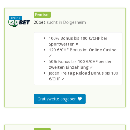
Premium
online
20bet
sucht in
Dolgesheim
100%
Bonus
bis
100 €/CHF
bei
Sportwetten
♥
120 €/CHF
Bonus im
Online Casino
✓
50% Bonus bis
100 €/CHF
bei der
zweiten Einzahlung
✓
Jeden
Freitag Reload Bonus
bis 100
€/CHF ✓
Gratiswette abgeben