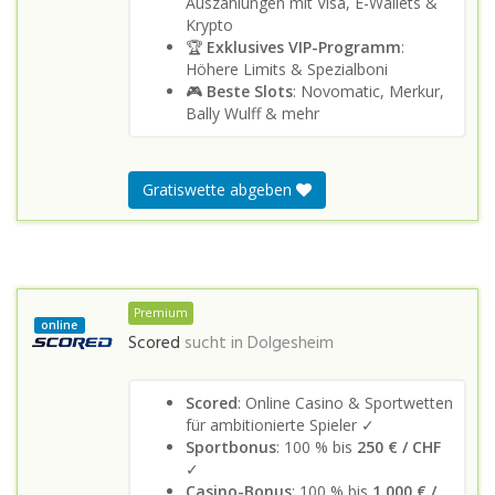
Auszahlungen mit Visa, E-Wallets &
Krypto
🏆
Exklusives VIP-Programm
:
Höhere Limits & Spezialboni
🎮
Beste Slots
: Novomatic, Merkur,
Bally Wulff & mehr
Gratiswette abgeben
Premium
online
Scored
sucht in
Dolgesheim
Scored
: Online Casino & Sportwetten
für ambitionierte Spieler ✓
Sportbonus
: 100 % bis
250 € / CHF
✓
Casino-Bonus
: 100 % bis
1.000 € /