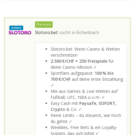
Premium
online
Slotoro.bet
sucht in
Eichenbach
Slotoro.bet: Wenn Casino & Wetten
verschmelzen
2.500 €/CHF + 250 Freispiele
für
deine Casino-Mission ✓
Sportfans aufgepasst:
100 % bis
700 €/CHF
auf deine erste Einzahlung
✓
Mix aus Games & Live-Wetten auf
Fußball, UFC, NBA u. v. m. ✓
Easy Cash mit
Paysafe
,
SOFORT,
Crypto
& Co. ✓
Keine Limits – du steuerst, wie hoch
du gehst ✓
Weeklies, Free Bets & ein Loyalty-
System, das sich lohnt ✓