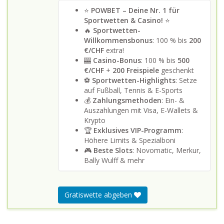
⭐
POWBET – Deine Nr. 1 für
Sportwetten & Casino!
⭐
🔥
Sportwetten-
Willkommensbonus
: 100 % bis
200
€/CHF
extra!
🎰
Casino-Bonus
: 100 % bis
500
€/CHF
+
200 Freispiele
geschenkt
⚽
Sportwetten-Highlights
: Setze
auf Fußball, Tennis & E-Sports
💰
Zahlungsmethoden
: Ein- &
Auszahlungen mit Visa, E-Wallets &
Krypto
🏆
Exklusives VIP-Programm
:
Höhere Limits & Spezialboni
🎮
Beste Slots
: Novomatic, Merkur,
Bally Wulff & mehr
Gratiswette abgeben