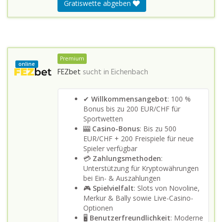
Gratiswette abgeben
Premium
online
FEZbet
sucht in
Eichenbach
✔
Willkommensangebot
: 100 %
Bonus bis zu 200 EUR/CHF für
Sportwetten
🎰
Casino-Bonus
: Bis zu 500
EUR/CHF + 200 Freispiele für neue
Spieler verfügbar
💳
Zahlungsmethoden
:
Unterstützung für Kryptowährungen
bei Ein- & Auszahlungen
🎮
Spielvielfalt
: Slots von Novoline,
Merkur & Bally sowie Live-Casino-
Optionen
🖥️
Benutzerfreundlichkeit
: Moderne