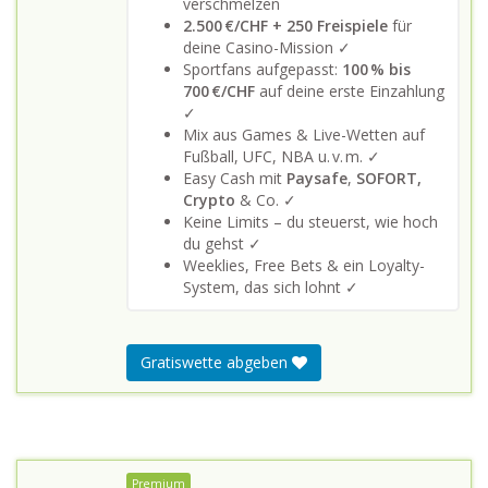
verschmelzen
2.500 €/CHF + 250 Freispiele
für
deine Casino-Mission ✓
Sportfans aufgepasst:
100 % bis
700 €/CHF
auf deine erste Einzahlung
✓
Mix aus Games & Live-Wetten auf
Fußball, UFC, NBA u. v. m. ✓
Easy Cash mit
Paysafe
,
SOFORT,
Crypto
& Co. ✓
Keine Limits – du steuerst, wie hoch
du gehst ✓
Weeklies, Free Bets & ein Loyalty-
System, das sich lohnt ✓
Gratiswette abgeben
Premium