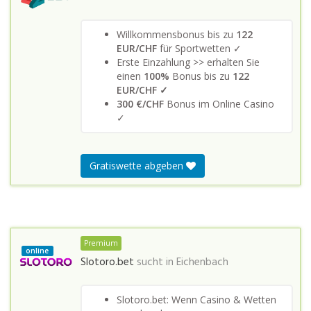
Willkommensbonus bis zu
122
EUR/CHF
für Sportwetten ✓
Erste Einzahlung >> erhalten Sie
einen
100%
Bonus bis zu
122
EUR/CHF ✓
300 €/CHF
Bonus im Online Casino
✓
Gratiswette abgeben
Premium
online
Slotoro.bet
sucht in
Eichenbach
Slotoro.bet: Wenn Casino & Wetten