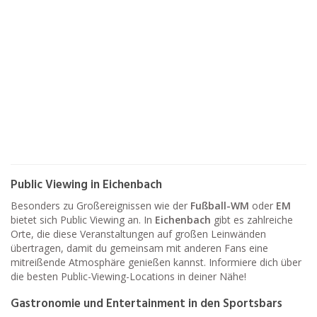
Public Viewing in Eichenbach
Besonders zu Großereignissen wie der
Fußball-WM
oder
EM
bietet sich Public Viewing an. In
Eichenbach
gibt es zahlreiche
Orte, die diese Veranstaltungen auf großen Leinwänden
übertragen, damit du gemeinsam mit anderen Fans eine
mitreißende Atmosphäre genießen kannst. Informiere dich über
die besten Public-Viewing-Locations in deiner Nähe!
Gastronomie und Entertainment in den Sportsbars