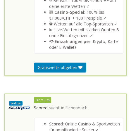
⭐ Betista – 100 % bis €250/CHF auf
deine erste Wetten ✓
🎰
Casino-Special:
100 % bis
€1.000/CHF + 100 Freispiele ✓
⚽ Wetten auf alle Top-Sportarten ✓
📊 Live-Wetten mit starken Quoten &
ohne Einsatzgrenzen ✓
💳
Einzahlungen per:
Krypto, Karte
oder E-Wallets
Gratiswette abgeben
Premium
online
Scored
sucht in
Eichenbach
Scored
: Online Casino & Sportwetten
für ambitionierte Spieler ✓