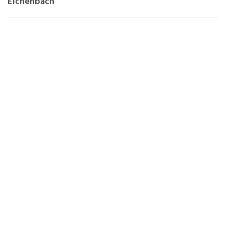
Eichenbach