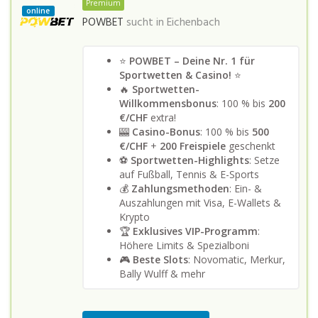
Premium
online
POWBET
sucht in
Eichenbach
⭐
POWBET – Deine Nr. 1 für
Sportwetten & Casino!
⭐
🔥
Sportwetten-
Willkommensbonus
: 100 % bis
200
€/CHF
extra!
🎰
Casino-Bonus
: 100 % bis
500
€/CHF
+
200 Freispiele
geschenkt
⚽
Sportwetten-Highlights
: Setze
auf Fußball, Tennis & E-Sports
💰
Zahlungsmethoden
: Ein- &
Auszahlungen mit Visa, E-Wallets &
Krypto
🏆
Exklusives VIP-Programm
:
Höhere Limits & Spezialboni
🎮
Beste Slots
: Novomatic, Merkur,
Bally Wulff & mehr