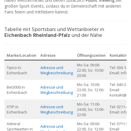
haben Wettterminals und bieten zusätzlich
Public Viewing
bei
großen Sport-Events, sodass du in Gemeinschaft mit anderen
Fans feiern und mitfiebern kannst.
Tabelle mit Sportsbars und Wettanbieter in
Eichenbach
Rheinland-Pfalz
und der Nähe
Marke/Location
Adresse
Öffnungszeiten
Kontaktinf
Mo-Sa: 09:00-
Tipico in
Adresse und
Tel: 030-123
22:00, So: 10:00-
Eichenbach
Wegbeschreibung
Email:
info@
20:00
Mo-Sa: 10:00-
Tel: 040-234
Bet3000 in
Adresse und
23:00, So: 12:00-
Email:
Eichenbach
Wegbeschreibung
21:00
kontakt@be
Mo-Sa: 11:00-
XTiP in
Adresse und
Tel: 0211-45
24:00, So: 13:00-
Eichenbach
Wegbeschreibung
Email:
info@
22:00
Admiral
Mo-Sa: 09:00-
Tel: 0711-56
Adresse und
Sportwetten in
22:00, So: 12:00-
Email: