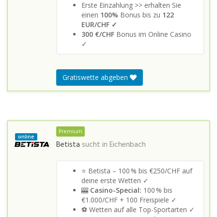
Erste Einzahlung >> erhalten Sie
einen
100%
Bonus bis zu
122
EUR/CHF ✓
300 €/CHF
Bonus im Online Casino
✓
Gratiswette abgeben
Premium
online
Betista
sucht in
Eichenbach
⭐ Betista – 100 % bis €250/CHF auf
deine erste Wetten ✓
🎰
Casino-Special:
100 % bis
€1.000/CHF + 100 Freispiele ✓
⚽ Wetten auf alle Top-Sportarten ✓