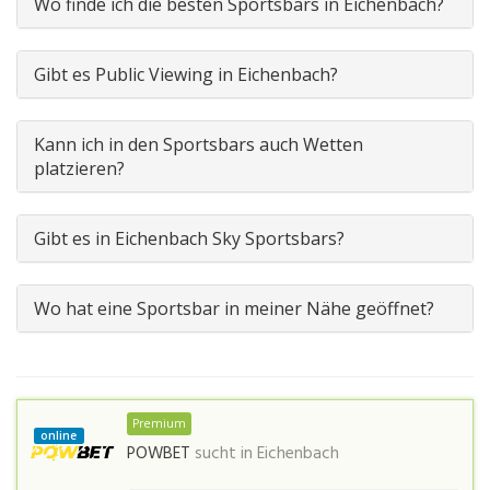
Wo finde ich die besten Sportsbars in Eichenbach?
Gibt es Public Viewing in Eichenbach?
Kann ich in den Sportsbars auch Wetten
platzieren?
Gibt es in Eichenbach Sky Sportsbars?
Wo hat eine Sportsbar in meiner Nähe geöffnet?
Premium
online
POWBET
sucht in
Eichenbach