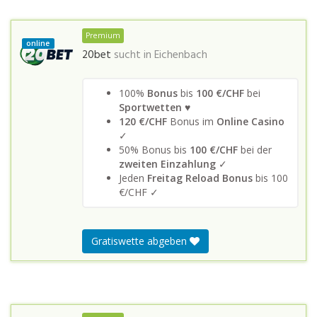
Premium
online
20bet
sucht in
Eichenbach
100%
Bonus
bis
100 €/CHF
bei
Sportwetten
♥
120 €/CHF
Bonus im
Online Casino
✓
50% Bonus bis
100 €/CHF
bei der
zweiten Einzahlung
✓
Jeden
Freitag Reload Bonus
bis 100
€/CHF ✓
Gratiswette abgeben