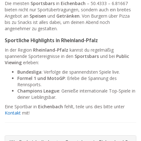
Die meisten
Sportsbars
in
Eichenbach
– 50.4333 – 6.81667
bieten nicht nur Sportübertragungen, sondern auch ein breites
Angebot an
Speisen
und
Getränken
. Von Burgern über Pizza
bis zu Snacks ist alles dabei, um deinen Abend noch
angenehmer zu gestalten.
Sportliche Highlights in Rheinland-Pfalz
In der Region
Rheinland-Pfalz
kannst du regelmäßig
spannende Sportereignisse in den
Sportsbars
und bei
Public
Viewing
erleben:
Bundesliga
: Verfolge die spannendsten Spiele live.
Formel 1 und MotoGP
: Erlebe die Spannung des
Rennsports.
Champions League
: Genieße internationale Top-Spiele in
deiner Lieblingsbar.
Eine Sportbar in
Eichenbach
fehlt, teile uns dies bitte unter
Kontakt
mit!