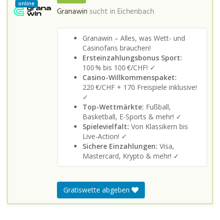
online
Granawin
sucht in
Eichenbach
Granawin – Alles, was Wett- und
Casinofans brauchen!
Ersteinzahlungsbonus Sport:
100 % bis 100 €/CHF! ✓
Casino-Willkommenspaket:
220 €/CHF + 170 Freispiele inklusive!
✓
Top-Wettmärkte:
Fußball,
Basketball, E-Sports & mehr! ✓
Spielevielfalt:
Von Klassikern bis
Live-Action! ✓
Sichere Einzahlungen:
Visa,
Mastercard, Krypto & mehr! ✓
Gratiswette abgeben