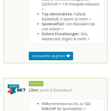
220 €/CHF + 170 Freispiele inklusive!
✓
Top-Wettmärkte:
Fußball,
Basketball, E-Sports & mehr! ✓
Spielevielfalt:
Von Klassikern bis
Live-Action! ✓
Sichere Einzahlungen:
Visa,
Mastercard, Krypto & mehr! ✓
Gratiswette abgeben
Premium
online
22bet
sucht in
Eichenbach
Willkommensbonus bis zu
122
EUR/CHF
für Sportwetten ✓