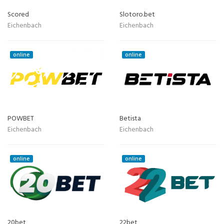
Scored
Slotoro.bet
Eichenbach
Eichenbach
online
online
POWBET
Betista
Eichenbach
Eichenbach
online
online
20bet
22bet