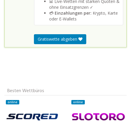
📊 Live-Wetten mit starken Quoten &
ohne Einsatzgrenzen ✓
💳
Einzahlungen per:
Krypto, Karte
oder E-Wallets
Gratiswette abgeben
Besten Wettbüros
online
online