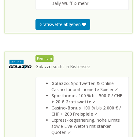
Bally Wulff & mehr
Gratiswette abgeben
Premium
online
Golazzo
sucht in
Bistensee
Golazzo
: Sportwetten & Online
Casino für ambitionierte Spieler ✓
Sportbonus
: 100 % bis
500 € / CHF
+ 20 € Gratiswette
✓
Casino-Bonus
: 100 % bis
2.000 € /
CHF + 200 Freispiele
✓
Express-Registrierung, hohe Limits
sowie Live-Wetten mit starken
Quoten ✓