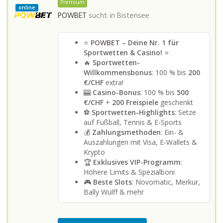
Premium
online
POWBET
sucht in
Bistensee
⭐
POWBET – Deine Nr. 1 für
Sportwetten & Casino!
⭐
🔥
Sportwetten-
Willkommensbonus
: 100 % bis
200
€/CHF
extra!
🎰
Casino-Bonus
: 100 % bis
500
€/CHF
+
200 Freispiele
geschenkt
⚽
Sportwetten-Highlights
: Setze
auf Fußball, Tennis & E-Sports
💰
Zahlungsmethoden
: Ein- &
Auszahlungen mit Visa, E-Wallets &
Krypto
🏆
Exklusives VIP-Programm
:
Höhere Limits & Spezialboni
🎮
Beste Slots
: Novomatic, Merkur,
Bally Wulff & mehr