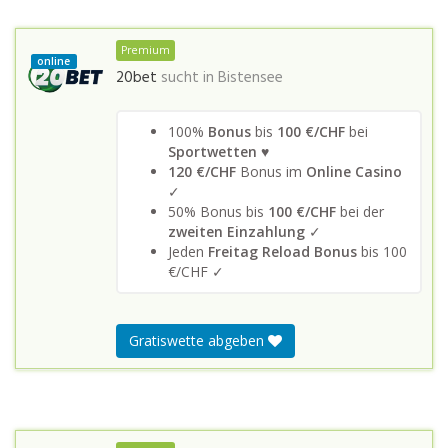
Premium
online
20bet
sucht in
Bistensee
100%
Bonus
bis
100 €/CHF
bei
Sportwetten
♥
120 €/CHF
Bonus im
Online Casino
✓
50% Bonus bis
100 €/CHF
bei der
zweiten Einzahlung
✓
Jeden
Freitag Reload Bonus
bis 100
€/CHF ✓
Gratiswette abgeben