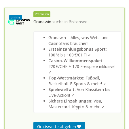
Premium
online
Granawin
sucht in
Bistensee
Granawin – Alles, was Wett- und
Casinofans brauchen!
Ersteinzahlungsbonus Sport:
100 % bis 100 €/CHF! ✓
Casino-Willkommenspaket:
220 €/CHF + 170 Freispiele inklusive!
✓
Top-Wettmärkte:
Fußball,
Basketball, E-Sports & mehr! ✓
Spielevielfalt:
Von Klassikern bis
Live-Action! ✓
Sichere Einzahlungen:
Visa,
Mastercard, Krypto & mehr! ✓
Gratiswette abgeben