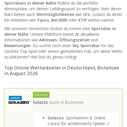
Sportsbars in deiner Nähe
findest du die perfekte
Atmosphäre, um deinen Lieblingssport zu verfolgen. Viele dieser
Bars bieten auch
Wettmöglichkeiten vor Ort
, sodass du direkt
bei Anbietern wie
Tipico
,
Bet3000
oder
XTiP
wetten kannst.
Mit unserem Verzeichnis findest du immer eine
Sportsbar in
deiner Nähe
. Unsere Plattform bietet dir detaillierte
Informationen wie
Adressen
,
Öffnungszeiten
und
Bewertungen
. Du suchst nach einer
Sky Sportsbar
für das
nächste Top-Spiel oder einem gemütlichen Pub, um deine Wette
zu platzieren? Hier bist du genau richtig!
Top Online Wettanbieter in Deutschland, Bistensee
in August 2026
Premium
online
Golazzo
sucht in
Bistensee
Golazzo
: Sportwetten & Online
Casino für ambitionierte Spieler ✓