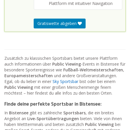
Plattform mit intuitiver Navigation
Gratiswette abgeben
Zusätzlich zu klassischen Sportsbars bietet unsere Plattform
auch Informationen über
Public Viewing
-Events in Bistensee für
besondere Sportereignisse wie
Fußball-Weltmeisterschaften
,
Europameisterschaften
und andere Großveranstaltungen.
Egal, ob du lieber in einer
Sky Sportsbar
bist oder bei einem
Public Viewing
mit einer großen Menschenmenge feiern
möchtest – hier findest du alle Infos zu den besten Orten.
Finde deine perfekte Sportsbar in Bistensee:
In
Bistensee
gibt es zahlreiche
Sportsbars
, die ein breites
Angebot an
Live-Sportübertragungen
bieten. Viele von ihnen
haben Wettterminals und bieten zusätzlich
Public Viewing
bei