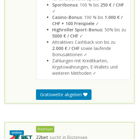
Sportbonus
: 100 % bis
250 € / CHF
✓
Casino-Bonus
: 100 % bis
1.000 € /
CHF + 100 Freispiele
✓
Highroller Sport-Bonus:
50% bis zu
5000 € / CHF
✓
Attraktives Cashback von bis zu
2.000 € / CHF
sowie laufende
Bonusaktionen ✓
Zahlungen mit Kreditkarten,
Kryptowährungen, E-Wallets und
weiteren Methoden ✓
Gratiswette abgeben
Premium
online
22bet
sucht in
Bistensee