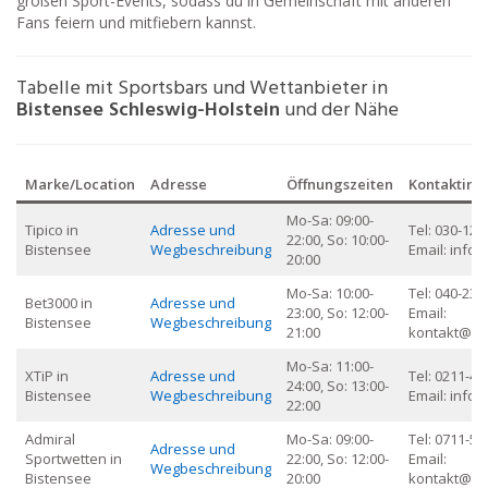
großen Sport-Events, sodass du in Gemeinschaft mit anderen
Fans feiern und mitfiebern kannst.
Tabelle mit Sportsbars und Wettanbieter in
Bistensee
Schleswig-Holstein
und der Nähe
Marke/Location
Adresse
Öffnungszeiten
Kontaktinf
Mo-Sa: 09:00-
Tipico in
Adresse und
Tel: 030-123
22:00, So: 10:00-
Bistensee
Wegbeschreibung
Email:
info@
20:00
Mo-Sa: 10:00-
Tel: 040-234
Bet3000 in
Adresse und
23:00, So: 12:00-
Email:
Bistensee
Wegbeschreibung
21:00
kontakt@be
Mo-Sa: 11:00-
XTiP in
Adresse und
Tel: 0211-45
24:00, So: 13:00-
Bistensee
Wegbeschreibung
Email:
info@
22:00
Admiral
Mo-Sa: 09:00-
Tel: 0711-56
Adresse und
Sportwetten in
22:00, So: 12:00-
Email:
Wegbeschreibung
Bistensee
20:00
kontakt@ad