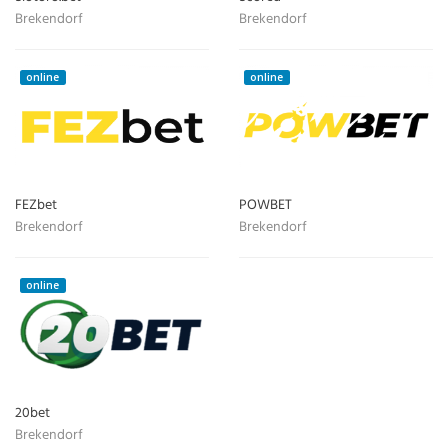
Brekendorf
Brekendorf
online
online
FEZbet
POWBET
Brekendorf
Brekendorf
online
20bet
Brekendorf