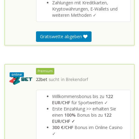
Zahlungen mit Kreditkarten,
Kryptowährungen, E-Wallets und
weiteren Methoden ✓
Gratiswette abgeben
Premium
online
22bet
sucht in
Brekendorf
Willkommensbonus bis zu
122
EUR/CHF
für Sportwetten ✓
Erste Einzahlung >> erhalten Sie
einen
100%
Bonus bis zu
122
EUR/CHF ✓
300 €/CHF
Bonus im Online Casino
✓