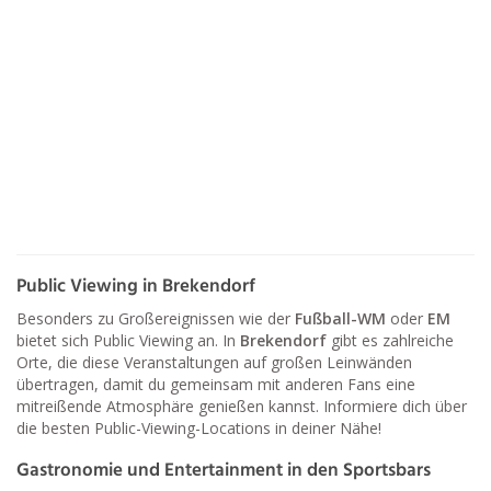
Public Viewing in Brekendorf
Besonders zu Großereignissen wie der
Fußball-WM
oder
EM
bietet sich Public Viewing an. In
Brekendorf
gibt es zahlreiche
Orte, die diese Veranstaltungen auf großen Leinwänden
übertragen, damit du gemeinsam mit anderen Fans eine
mitreißende Atmosphäre genießen kannst. Informiere dich über
die besten Public-Viewing-Locations in deiner Nähe!
Gastronomie und Entertainment in den Sportsbars