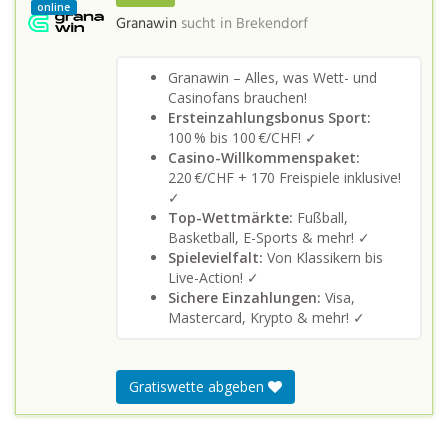
online
Granawin
sucht in
Brekendorf
Granawin – Alles, was Wett- und
Casinofans brauchen!
Ersteinzahlungsbonus Sport:
100 % bis 100 €/CHF! ✓
Casino-Willkommenspaket:
220 €/CHF + 170 Freispiele inklusive!
✓
Top-Wettmärkte:
Fußball,
Basketball, E-Sports & mehr! ✓
Spielevielfalt:
Von Klassikern bis
Live-Action! ✓
Sichere Einzahlungen:
Visa,
Mastercard, Krypto & mehr! ✓
Gratiswette abgeben