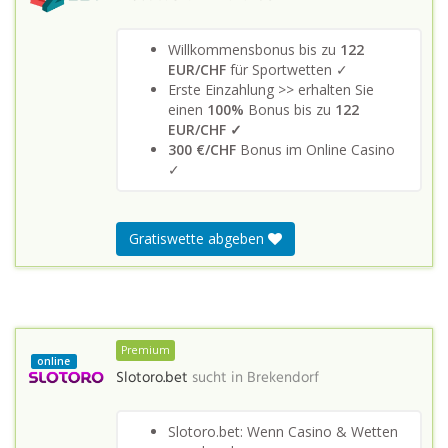
Willkommensbonus bis zu
122
EUR/CHF
für Sportwetten ✓
Erste Einzahlung >> erhalten Sie
einen
100%
Bonus bis zu
122
EUR/CHF ✓
300 €/CHF
Bonus im Online Casino
✓
Gratiswette abgeben
Premium
online
Slotoro.bet
sucht in
Brekendorf
Slotoro.bet: Wenn Casino & Wetten