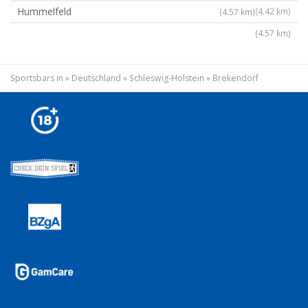
Hummelfeld
(4.42 km)
(4.57 km)
(4.57 km)
Sportsbars in
»
Deutschland
»
Schleswig-Holstein
»
Brekendorf