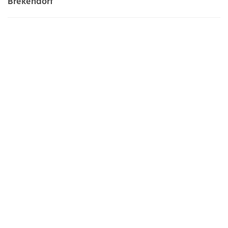
Brekendorf