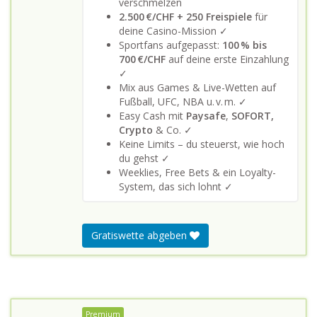
verschmelzen
2.500 €/CHF + 250 Freispiele
für
deine Casino-Mission ✓
Sportfans aufgepasst:
100 % bis
700 €/CHF
auf deine erste Einzahlung
✓
Mix aus Games & Live-Wetten auf
Fußball, UFC, NBA u. v. m. ✓
Easy Cash mit
Paysafe
,
SOFORT,
Crypto
& Co. ✓
Keine Limits – du steuerst, wie hoch
du gehst ✓
Weeklies, Free Bets & ein Loyalty-
System, das sich lohnt ✓
Gratiswette abgeben
Premium