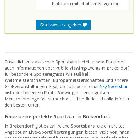
Plattform mit intuitiver Navigation
Gratiswette abgeben
Zusätzlich zu klassischen Sportsbars bietet unsere Plattform
auch Informationen über
Public Viewing
-Events in Brekendorf
für besondere Sportereignisse wie
Fußball-
Weltmeisterschaften
,
Europameisterschaften
und andere
Großveranstaltungen. Egal, ob du lieber in einer
Sky Sportsbar
bist oder bei einem
Public Viewing
mit einer großen
Menschenmenge feiern möchtest – hier findest du alle Infos zu
den besten Orten.
Finde deine perfekte Sportsbar in Brekendorf:
In
Brekendorf
gibt es zahlreiche
Sportsbars
, die ein breites
Angebot an
Live-Sportübertragungen
bieten. Viele von ihnen