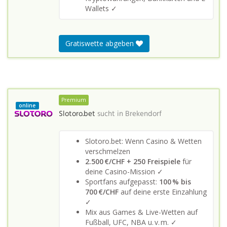
Wallets ✓
Gratiswette abgeben
Premium
online
Slotoro.bet
sucht in
Brekendorf
Slotoro.bet: Wenn Casino & Wetten
verschmelzen
2.500 €/CHF + 250 Freispiele
für
deine Casino-Mission ✓
Sportfans aufgepasst:
100 % bis
700 €/CHF
auf deine erste Einzahlung
✓
Mix aus Games & Live-Wetten auf
Fußball, UFC, NBA u. v. m. ✓