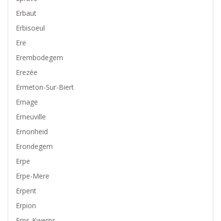
Erbaut
Erbisoeul
Ere
Erembodegem
Erezée
Ermeton-Sur-Biert
Ernage
Erneuville
Ernonheid
Erondegem
Erpe
Erpe-Mere
Erpent
Erpion
Erps-Kwerps