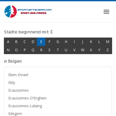
Skip
to
Toggl
main
navig
content
Städte beginnend mit: E
A
B
C
D
E
F
G
H
I
J
K
L
M
N
O
P
Q
R
S
T
U
V
W
X
Y
Z
in Belgien
Eben-Emael
Ebly
Ecaussinnes
Ecaussinnes-D’Enghien
Ecaussinnes-Lalaing
Edegem