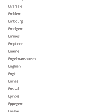
Elversele
Emblem
Embourg
Emelgem
Emines
Emptinne
Ename
Engelmanshoven
Enghien
Engis
Enines
Ensival
Epinois
Eppegem
Eprave